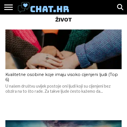
ŽIVOT
SPORT
CHAT.HR
ZABAVA
ŽIVOT
VIRALNO
Kvalitetne osobine koje imaju visoko cijenjeni ljudi (Top
6)
U našem društvu uvijek postoje oni ljudi koji su cijenjeni bez
obzira na to što rade. Za takve ljude često kažemo da...