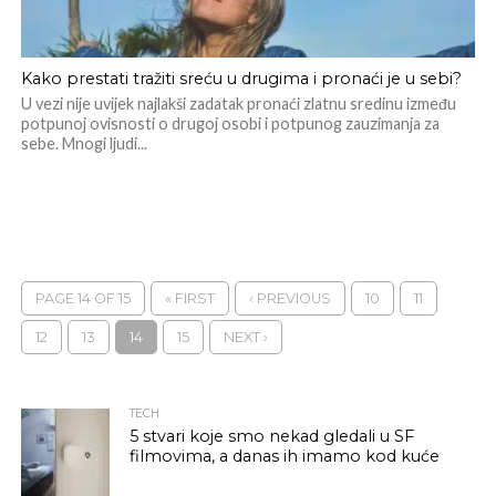
Kako prestati tražiti sreću u drugima i pronaći je u sebi?
U vezi nije uvijek najlakši zadatak pronaći zlatnu sredinu između
potpunoj ovisnosti o drugoj osobi i potpunog zauzimanja za
sebe. Mnogi ljudi...
PAGE 14 OF 15
« FIRST
‹ PREVIOUS
10
11
12
13
14
15
NEXT ›
TECH
5 stvari koje smo nekad gledali u SF
filmovima, a danas ih imamo kod kuće