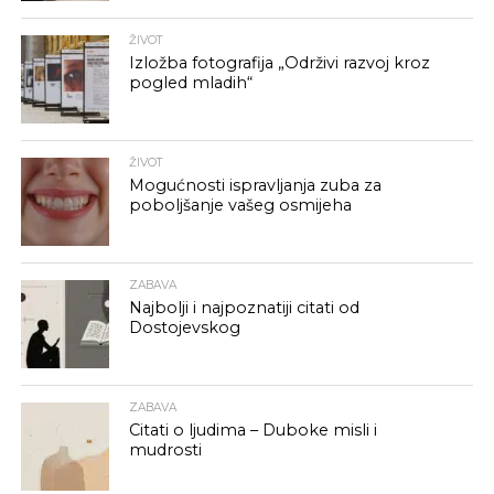
ŽIVOT
Izložba fotografija „Održivi razvoj kroz
pogled mladih“
ŽIVOT
Mogućnosti ispravljanja zuba za
poboljšanje vašeg osmijeha
ZABAVA
Najbolji i najpoznatiji citati od
Dostojevskog
ZABAVA
Citati o ljudima – Duboke misli i
mudrosti