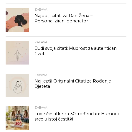
ZABAVA
Najbolji citati za Dan Žena –
Personalizirani generator
ZABAVA
Budi svoja citati: Mudrost za autentičan
život
ZABAVA
Najljepši Originalni Citati za Rođenje
Djeteta
ZABAVA
Lude čestitke za 30. rođendan: Humor i
srce u istoj čestitki