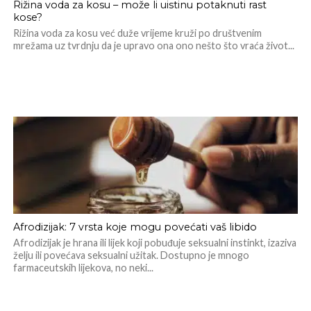
Rižina voda za kosu – može li uistinu potaknuti rast
kose?
Rižina voda za kosu već duže vrijeme kruži po društvenim
mrežama uz tvrdnju da je upravo ona ono nešto što vraća život...
Afrodizijak: 7 vrsta koje mogu povećati vaš libido
Afrodizijak je hrana ili lijek koji pobuđuje seksualni instinkt, izaziva
želju ili povećava seksualni užitak. Dostupno je mnogo
farmaceutskih lijekova, no neki...