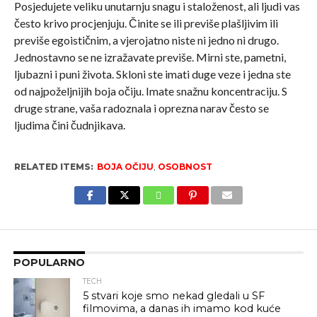
Posjedujete veliku unutarnju snagu i staloženost, ali ljudi vas
često krivo procjenjuju. Činite se ili previše plašljivim ili
previše egoističnim, a vjerojatno niste ni jedno ni drugo.
Jednostavno se ne izražavate previše. Mirni ste, pametni,
ljubazni i puni života. Skloni ste imati duge veze i jedna ste
od najpoželjnijih boja očiju. Imate snažnu koncentraciju. S
druge strane, vaša radoznala i oprezna narav često se
ljudima čini čudnjikava.
RELATED ITEMS:
BOJA OČIJU
,
OSOBNOST
POPULARNO
TECH
5 stvari koje smo nekad gledali u SF
filmovima, a danas ih imamo kod kuće