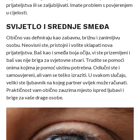
prijateljstva ili se zaljubljivati. Imate problem s povjerenjem
u cijelosti.
SVIJETLO I SREDNJE SMEĐA
Obično vas definiraju kao zabavnu, brižnu i zanimljivu
osobu. Neovisni ste, pristojni i volite sklapati nova
prijateljstva. Baš kao i smeđa boja očiju, vi ste prizemljeni i
baš vas nije briga za svjetovne stvari. Trudite se pomoći
onima kojima je pomoć uistinu potrebna. Odlučni ste i
samouvjereni, ali vam se teško izraziti. U svakom slučaju,
veliki ste ljubavnik na kojeg partner uvijek može računati.
Praktičnost vam obično zauzima mjesto ispred ljubavi i
brige za vaše drage osobe.