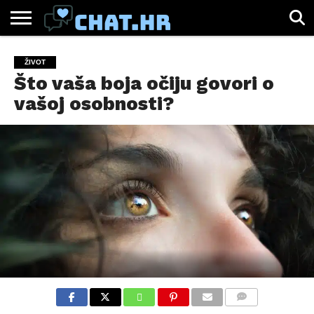
SPORT
CHAT.HR
ZABAVA
ŽIVOT
VIRALNO
ŽIVOT
Što vaša boja očiju govori o
vašoj osobnosti?
COMMENTS