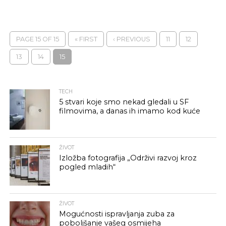
PAGE 15 OF 15
« FIRST
‹ PREVIOUS
11
12
13
14
15
TECH
5 stvari koje smo nekad gledali u SF
filmovima, a danas ih imamo kod kuće
ŽIVOT
Izložba fotografija „Održivi razvoj kroz
pogled mladih“
ŽIVOT
Mogućnosti ispravljanja zuba za
poboljšanje vašeg osmijeha