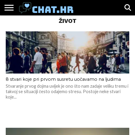
ŽIVOT
SPORT
CHAT.HR
ZABAVA
ŽIVOT
VIRALNO
8 stvari koje pri prvom susretu uočavamo na ljudima
Stvaranje prvog dojma uvijek je ono što nam zadaje veliku tremu i
takvoj se situaciji često odajemo stresu. Postoje neke stvari
koje...