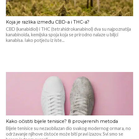
Koja je razlika između CBD-a i THC-a?
CBD (kanabidiol) i THC (tetrahidrokanabinol) dva su najpoznatija
kanabinoida, kemijska spoja koja se prirodno nalaze u biljci
kanabisa. Iako potječu iz iste...
Kako očistiti bijele tenisice? 8 provjerenih metoda
Bijele tenisice su nezaobilazan dio svakog modernog ormara, no
održavanje njihove čistoće može biti pravi izazov. Svi smo se