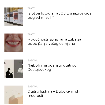
ŽIVOT
Izložba fotografija „Održivi razvoj kroz
pogled mladih“
ŽIVOT
Mogućnosti ispravljanja zuba za
poboljšanje vašeg osmijeha
ZABAVA
Najbolji i najpoznatiji citati od
Dostojevskog
ZABAVA
Citati o ljudima – Duboke misli i
mudrosti