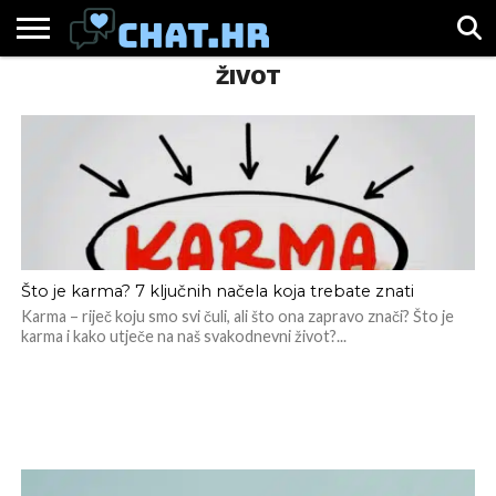
ŽIVOT
SPORT
CHAT.HR
ZABAVA
ŽIVOT
VIRALNO
Što je karma? 7 ključnih načela koja trebate znati
Karma – riječ koju smo svi čuli, ali što ona zapravo znači? Što je
karma i kako utječe na naš svakodnevni život?...