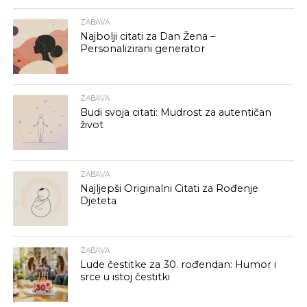
ZABAVA
Najbolji citati za Dan Žena –
Personalizirani generator
ZABAVA
Budi svoja citati: Mudrost za autentičan
život
ZABAVA
Najljepši Originalni Citati za Rođenje
Djeteta
ZABAVA
Lude čestitke za 30. rođendan: Humor i
srce u istoj čestitki