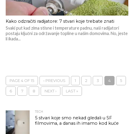
Kako odzračiti radijatore: 7 stvari koje trebate znati
Svaki put kad zima stisne i temperature padnu, naši radijatori
postaju ključni za održavanje topline u našim domovima. No, jeste
li ikada...
PAGE 4 OF 15
‹ PREVIOUS
1
2
3
4
5
6
7
8
NEXT ›
LAST »
TECH
5 stvari koje smo nekad gledali u SF
filmovima, a danas ih imamo kod kuće