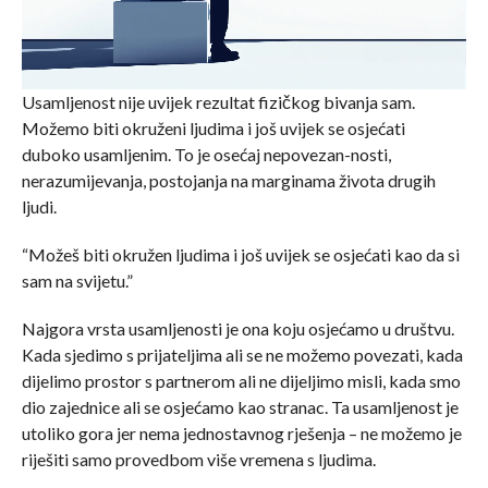
Usamljenost nije uvijek rezultat fizičkog bivanja sam.
Možemo biti okruženi ljudima i još uvijek se osjećati
duboko usamljenim. To je osećaj nepovezan-nosti,
nerazumijevanja, postojanja na marginama života drugih
ljudi.
“Možeš biti okružen ljudima i još uvijek se osjećati kao da si
sam na svijetu.”
Najgora vrsta usamljenosti je ona koju osjećamo u društvu.
Kada sjedimo s prijateljima ali se ne možemo povezati, kada
dijelimo prostor s partnerom ali ne dijeljimo misli, kada smo
dio zajednice ali se osjećamo kao stranac. Ta usamljenost je
utoliko gora jer nema jednostavnog rješenja – ne možemo je
riješiti samo provedbom više vremena s ljudima.