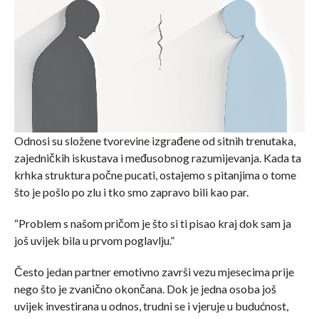
Odnosi su složene tvorevine izgrađene od sitnih trenutaka,
zajedničkih iskustava i međusobnog razumijevanja. Kada ta
krhka struktura počne pucati, ostajemo s pitanjima o tome
što je pošlo po zlu i tko smo zapravo bili kao par.
“Problem s našom pričom je što si ti pisao kraj dok sam ja
još uvijek bila u prvom poglavlju.”
Često jedan partner emotivno završi vezu mjesecima prije
nego što je zvanično okončana. Dok je jedna osoba još
uvijek investirana u odnos, trudni se i vjeruje u budućnost,