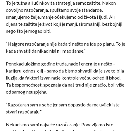
To je tužna ali učinkovita strategija samozaštite. Nakon
dovoljno razočaranja, spuštamo svoje standarde,
smanjujemo želje, manje očekujemo od života i ljudi. Ali
cijena te zaštite je život koji je manji, siromašniji, bezbojniji
nego što je mogao biti.
“Najgore razočaranje nije kada ti nešto ne ide po planu. To je
kada shvatiš da nikad nisi ni imao šanse.”
Ponekad uložimo godine truda, nade i energije u nešto –
karijeru, odnos, cilj – samo da bismo shvatili da je sve to bila
iluzija, da faktori izvan naše kontrole već su odredili ishod.
Ta bespomoćnost, spoznaja da naš trud nije značio, boli više
od samog neuspjeha.
“Razočaran sam u sebe jer sam dopustio da me uvijek iste
stvari razočaraju.”
Nekad smo sami najveće razočaranje. Ponavljamo iste