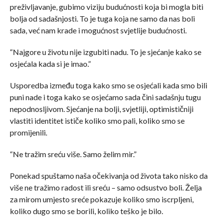
preživljavanje, gubimo viziju budućnosti koja bi mogla biti
bolja od sadašnjosti. To je tuga koja ne samo da nas boli
sada, već nam krade i mogućnost svjetlije budućnosti.
“Najgore u životu nije izgubiti nadu. To je sjećanje kako se
osjećala kada si je imao.”
Usporedba između toga kako smo se osjećali kada smo bili
puni nade i toga kako se osjećamo sada čini sadašnju tugu
nepodnosljivom. Sjećanje na bolji, svjetliji, optimističniji
vlastiti identitet ističe koliko smo pali, koliko smo se
promijenili.
“Ne tražim sreću više. Samo želim mir.”
Ponekad spuštamo naša očekivanja od života tako nisko da
više ne tražimo radost ili sreću – samo odsustvo boli. Želja
za mirom umjesto sreće pokazuje koliko smo iscrpljeni,
koliko dugo smo se borili, koliko teško je bilo.