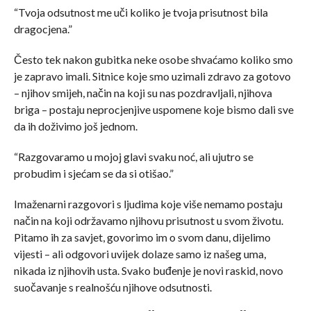
“Tvoja odsutnost me uči koliko je tvoja prisutnost bila
dragocjena.”
Često tek nakon gubitka neke osobe shvaćamo koliko smo
je zapravo imali. Sitnice koje smo uzimali zdravo za gotovo
– njihov smijeh, način na koji su nas pozdravljali, njihova
briga – postaju neprocjenjive uspomene koje bismo dali sve
da ih doživimo još jednom.
“Razgovaramo u mojoj glavi svaku noć, ali ujutro se
probudim i sjećam se da si otišao.”
Imaženarni razgovori s ljudima koje više nemamo postaju
način na koji održavamo njihovu prisutnost u svom životu.
Pitamo ih za savjet, govorimo im o svom danu, dijelimo
vijesti – ali odgovori uvijek dolaze samo iz našeg uma,
nikada iz njihovih usta. Svako buđenje je novi raskid, novo
suočavanje s realnošću njihove odsutnosti.