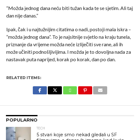
“Možda jednog dana neću biti tužan kada te se sjetim. Ali taj
dan nije danas.”
Ipak, čak i u najtužnijim citatima o nadi, postoji mala iskra –
“možda jednog dana”. To je najsitnije svjetlo na kraju tunela,
priznanje da vrijeme možda neće izliječiti sve rane, ali ih
može učiniti podnošljivijima. I možda je to dovoljna nada za
nastavak puta naprijed, korak po korak, dan po dan.
RELATED ITEMS:
POPULARNO
TECH
5 stvari koje smo nekad gledali u SF