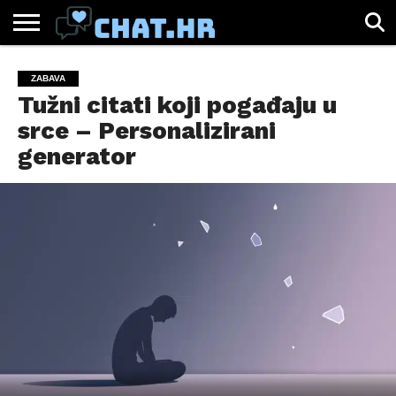
SPORT
CHAT.HR
ZABAVA
ŽIVOT
VIRALNO
ZABAVA
Tužni citati koji pogađaju u
srce – Personalizirani
generator