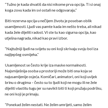
“Tužno je kada shvatiš da nisi nikome prva opcija. Ti si onaj
koga zovu kada im svi ostali ne odgovaraju.”
Biti rezervna opcija u nečijem životu je poseban oblik
usamljenosti. Ljudi vas pamte kada im nešto treba, ali nikad
kada žele dijeliti radost. Vi ste tu kao sigurna opcija, kao
utješna nagrada, nikad kao pravi izbor.
“Najtužniji ljudi na svijetu su oni koji skrivaju svoju bol iza
najljepšeg osmijeha.”
Usamljenost se često krije iza maske normalnosti.
Najsmiješnija osoba u prostoriji može biti ona koja se
najusamljenije osjeća. Komičari, animatori, oni koji uvijek
brinu o drugima – često su to ljudi koji ne mogu ili ne žele
dijeliti vlastitu tugu jer su navikli biti ti koji pružaju podršku,
ne oni koji je primaju.
“Ponekad želim nestati. Ne želim umrijeti, samo želim