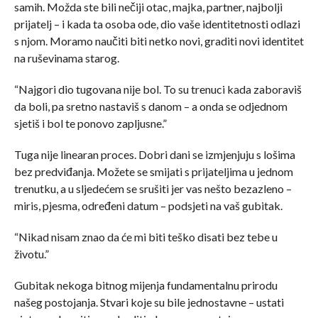
samih. Možda ste bili nečiji otac, majka, partner, najbolji
prijatelj – i kada ta osoba ode, dio vaše identitetnosti odlazi
s njom. Moramo naučiti biti netko novi, graditi novi identitet
na ruševinama starog.
“Najgori dio tugovana nije bol. To su trenuci kada zaboraviš
da boli, pa sretno nastaviš s danom – a onda se odjednom
sjetiš i bol te ponovo zapljusne.”
Tuga nije linearan proces. Dobri dani se izmjenjuju s lošima
bez predviđanja. Možete se smijati s prijateljima u jednom
trenutku, a u sljedećem se srušiti jer vas nešto bezazleno –
miris, pjesma, određeni datum – podsjeti na vaš gubitak.
“Nikad nisam znao da će mi biti teško disati bez tebe u
životu.”
Gubitak nekoga bitnog mijenja fundamentalnu prirodu
našeg postojanja. Stvari koje su bile jednostavne – ustati