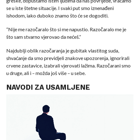
greške, dopuštamo istim ljudima da nas povrijede, vraćamo
se u iste štetne situacije. I svaki put smo iznenađeni
ishodom, iako duboko znamo što će se dogoditi.
“Nije me razočaralo što si me napustio. Razočaralo me je
što sam stvarno vjerovao da nećeš.”
Najdublji oblik razočaranja je gubitak vlastitog suda,
shvaćanje da smo previdjeli znakove upozorenja, ignorirali
crvene zastavice, izabrali vjerovati lažima. Razočarani smo
u druge, ali i – možda još više – u sebe.
NAVODI ZA USAMLJENE