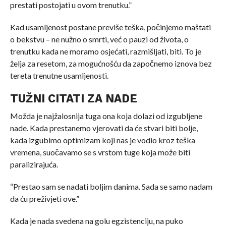
prestati postojati u ovom trenutku.”
Kad usamljenost postane previše teška, počinjemo maštati
o bekstvu – ne nužno o smrti, već o pauzi od života, o
trenutku kada ne moramo osjećati, razmišljati, biti. To je
želja za resetom, za mogućnošću da započnemo iznova bez
tereta trenutne usamljenosti.
TUŽNI CITATI ZA NADE
Možda je najžalosnija tuga ona koja dolazi od izgubljene
nade. Kada prestanemo vjerovati da će stvari biti bolje,
kada izgubimo optimizam koji nas je vodio kroz teška
vremena, suočavamo se s vrstom tuge koja može biti
paralizirajuća.
“Prestao sam se nadati boljim danima. Sada se samo nadam
da ću preživjeti ove.”
Kada je nada svedena na golu egzistenciju, na puko