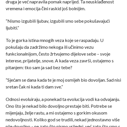
druga je već napravila pomak naprijed. Ta neusklađenost
vremena i emocija čini raskid još bolnijim.
“Nismo izgubili ljubav, izgubili smo sebe pokušavajući
ljubiti.”
To je gorka istina mnogih veza koje se raspadaju. U
pokušaju da zadržimo nekoga ili učinimo vezu
funkcionalnijom, često žrtvujemo dijelove sebe – svoje
interese, prijatelje, snove. A kada veza završi, ostajemo s
pitanjem: tko sam ja sad bez tebe?
“Sjećam se dana kada te je moj osmijeh bio dovoljan. Sad nisi
sretan čak ni kada ti dam sve.”
Odnosi evoluiraju, a ponekad ta evolucija vodi ka odvajanju.
Ono što je nekad bilo dovoljno prestaje biti. Potrebe se
mijenjaju, želje rastu, a mi ostajemo s gorkim okusom
nedovoljnosti. Koliko god se trudili, nekad jednostavno više
nije dovoljno – ne zato što nismo vrijedni, već zato što smo s