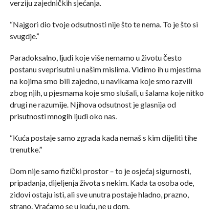
verziju zajedničkih sjećanja.
“Najgori dio tvoje odsutnosti nije što te nema. To je što si
svugdje.”
Paradoksalno, ljudi koje više nemamo u životu često
postanu sveprisutni u našim mislima. Vidimo ih u mjestima
na kojima smo bili zajedno, u navikama koje smo razvili
zbog njih, u pjesmama koje smo slušali, u šalama koje nitko
drugi ne razumije. Njihova odsutnost je glasnija od
prisutnosti mnogih ljudi oko nas.
“Kuća postaje samo zgrada kada nemaš s kim dijeliti tihe
trenutke.”
Dom nije samo fizički prostor – to je osjećaj sigurnosti,
pripadanja, dijeljenja života s nekim. Kada ta osoba ode,
zidovi ostaju isti, ali sve unutra postaje hladno, prazno,
strano. Vraćamo se u kuću, ne u dom.