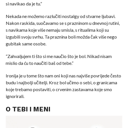
si navikao da je tu.”
Nekada ne možemo razlučiti nostalgy od stvarne ljubavi.
Nakon raskida, suočavamo se s prazninom u dnevnoj rutini,
s navikama koje više nemaju smisla, s ritualima koji su
izgubili svoju svrhu. Ta praznina boli možda čak više nego
gubitak same osobe.
“Zahvaljujem ti što si me naučio što je bol. Nikad nisam
mislio da ću to naučiti baš od tebe.”
Ironija je u tome što nam oni koji nas najviše povrijede često
budu i najbolji učitelji. Kroz bol učimo o sebi, o granicama
koje trebamo postaviti, o crvenim zastavama koje smo
ignorirali.
O TEBI I MENI