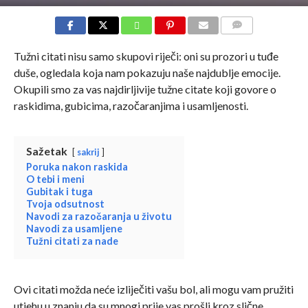
COMMENTS
Tužni citati nisu samo skupovi riječi: oni su prozori u tuđe
duše, ogledala koja nam pokazuju naše najdublje emocije.
Okupili smo za vas najdirljivije tužne citate koji govore o
raskidima, gubicima, razočaranjima i usamljenosti.
Sažetak
sakrij
Poruka nakon raskida
O tebi i meni
Gubitak i tuga
Tvoja odsutnost
Navodi za razočaranja u životu
Navodi za usamljene
Tužni citati za nade
Ovi citati možda neće izliječiti vašu bol, ali mogu vam pružiti
utjehu u znanju da su mnogi prije vas prošli kroz slične