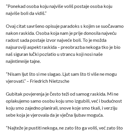
“Ponekad osoba koju najviše voliš postaje osoba koju
najviše boli da vidiš.”
Ovaj citat savršeno opisuje paradoks s kojim se suočavamo
nakon raskida. Osoba koja nam je prije donosila najveću
radost sada postaje izvor najveće boli. To je možda
najsuroviji aspekt raskida – preobrazba nekoga tko je bio
naš siguran lučki pozlatio u strancu koji nosi naše
najintimnije tajne.
“Nisam ljut što si me slagao. Ljut sam što ti više ne mogu
vjerovati.” – Friedrich Nietzsche
Gubitak povjerenja je često teži od samog raskida. Mi ne
oplakujemo samo osobu koju smo izgubili, već i budućnost
koju smo zajedno planirali, snove koje smo tkali, i verziju
sebe koja je vjerovala da je vječna ljubav moguća.
“Najteže je pustiti nekoga, ne zato što ga voliš, već zato što