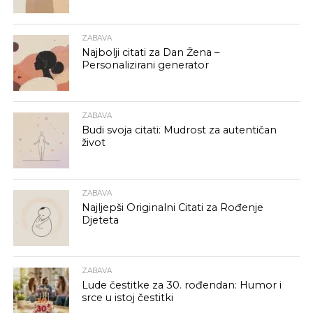
ZABAVA
Najbolji citati za Dan Žena –
Personalizirani generator
ZABAVA
Budi svoja citati: Mudrost za autentičan
život
ZABAVA
Najljepši Originalni Citati za Rođenje
Djeteta
ZABAVA
Lude čestitke za 30. rođendan: Humor i
srce u istoj čestitki