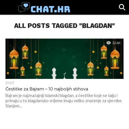
SPORT
ALL POSTS TAGGED "BLAGDAN"
CHAT.HR
ZABAVA
ŽIVOT
VIRALNO
32.6K
ŽIVOT
Čestitke za Bajram – 10 najboljih stihova
Bajram je najznačajniji islamski blagdan, a čestitke koje se šalju i
primaju u to blagdansko vrijeme imaju veliko značenje za vjernike.
Slanjem...