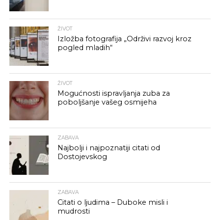
ŽIVOT
Izložba fotografija „Održivi razvoj kroz
pogled mladih“
ŽIVOT
Mogućnosti ispravljanja zuba za
poboljšanje vašeg osmijeha
ZABAVA
Najbolji i najpoznatiji citati od
Dostojevskog
ZABAVA
Citati o ljudima – Duboke misli i
mudrosti