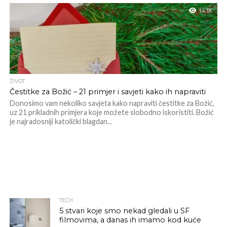
14.1K
ŽIVOT
Čestitke za Božić – 21 primjer i savjeti kako ih napraviti
Donosimo vam nekoliko savjeta kako napraviti čestitke za Božić,
uz 21 prikladnih primjera koje možete slobodno iskoristiti. Božić
je najradosniji katolički blagdan...
TECH
5 stvari koje smo nekad gledali u SF
filmovima, a danas ih imamo kod kuće