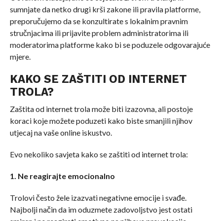
sumnjate da netko drugi krši zakone ili pravila platforme,
preporučujemo da se konzultirate s lokalnim pravnim
stručnjacima ili prijavite problem administratorima ili
moderatorima platforme kako bi se poduzele odgovarajuće
mjere.
KAKO SE ZAŠTITI OD INTERNET
TROLA?
Zaštita od internet trola može biti izazovna, ali postoje
koraci koje možete poduzeti kako biste smanjili njihov
utjecaj na vaše online iskustvo.
Evo nekoliko savjeta kako se zaštiti od internet trola:
1. Ne reagirajte emocionalno
Trolovi često žele izazvati negativne emocije i svađe.
Najbolji način da im oduzmete zadovoljstvo jest ostati