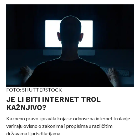
FOTO: SHUTTERSTOCK
JE LI BITI INTERNET TROL
KAŽNJIVO?
Kazneno pravo i pravila koja se odnose na internet trolanje
variraju ovisno o zakonima i propisima u različitim
državama i jurisdikcijama.