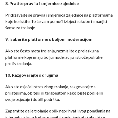
8. Pratite pravila i smjernice zajednice
Pridržavajte se pravila i smjernica zajednice na platformama
koje koristite. To će vam pomoći izbjeći sukobe i smanjiti
šanse za trolanje.
9. Izaberite platforme s boljom moderacijom
Ako ste često meta trolanja, razmislite o prelasku na
platforme koje imaju bolju moderaciju i strože politike
protiv trolanja.
10. Razgovarajte s drugima
Ako ste osjećali stres zbog trolanja, razgovarajte s
prijateljima, obitelji ili terapeutom kako biste podijelili
svoje osjećaje i dobili podršku.
Zapamtite da je trolanje oblik neprihvatljivog ponašanja na
internetu i da ga treba prijaviti i sankcionirati kako bi se