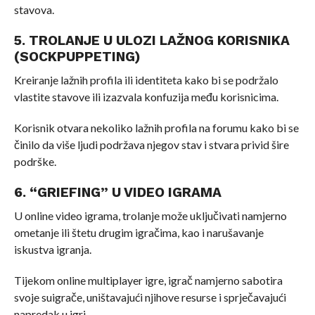
stavova.
5. TROLANJE U ULOZI LAŽNOG KORISNIKA
(SOCKPUPPETING)
Kreiranje lažnih profila ili identiteta kako bi se podržalo
vlastite stavove ili izazvala konfuzija među korisnicima.
Korisnik otvara nekoliko lažnih profila na forumu kako bi se
činilo da više ljudi podržava njegov stav i stvara privid šire
podrške.
6. “GRIEFING” U VIDEO IGRAMA
U online video igrama, trolanje može uključivati namjerno
ometanje ili štetu drugim igračima, kao i narušavanje
iskustva igranja.
Tijekom online multiplayer igre, igrač namjerno sabotira
svoje suigrače, uništavajući njihove resurse i sprječavajući
napredak u igri.