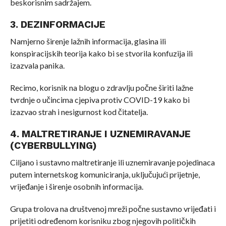
beskorisnim sadržajem.
3. DEZINFORMACIJE
Namjerno širenje lažnih informacija, glasina ili
konspiracijskih teorija kako bi se stvorila konfuzija ili
izazvala panika.
Recimo, korisnik na blogu o zdravlju počne širiti lažne
tvrdnje o učincima cjepiva protiv COVID-19 kako bi
izazvao strah i nesigurnost kod čitatelja.
4. MALTRETIRANJE I UZNEMIRAVANJE
(CYBERBULLYING)
Ciljano i sustavno maltretiranje ili uznemiravanje pojedinaca
putem internetskog komuniciranja, uključujući prijetnje,
vrijeđanje i širenje osobnih informacija.
Grupa trolova na društvenoj mreži počne sustavno vrijeđati i
prijetiti određenom korisniku zbog njegovih političkih