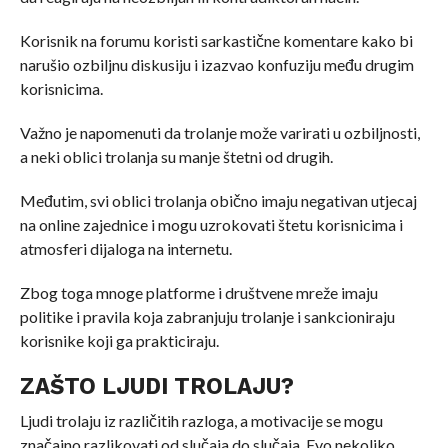
Korisnik na forumu koristi sarkastične komentare kako bi
narušio ozbiljnu diskusiju i izazvao konfuziju među drugim
korisnicima.
Važno je napomenuti da trolanje može varirati u ozbiljnosti,
a neki oblici trolanja su manje štetni od drugih.
Međutim, svi oblici trolanja obično imaju negativan utjecaj
na online zajednice i mogu uzrokovati štetu korisnicima i
atmosferi dijaloga na internetu.
Zbog toga mnoge platforme i društvene mreže imaju
politike i pravila koja zabranjuju trolanje i sankcioniraju
korisnike koji ga prakticiraju.
ZAŠTO LJUDI TROLAJU?
Ljudi trolaju iz različitih razloga, a motivacije se mogu
značajno razlikovati od slučaja do slučaja. Evo nekoliko