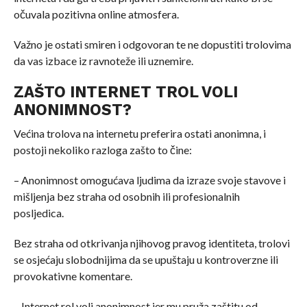
očuvala pozitivna online atmosfera.
Važno je ostati smiren i odgovoran te ne dopustiti trolovima
da vas izbace iz ravnoteže ili uznemire.
ZAŠTO INTERNET TROL VOLI
ANONIMNOST?
Većina trolova na internetu preferira ostati anonimna, i
postoji nekoliko razloga zašto to čine:
– Anonimnost omogućava ljudima da izraze svoje stavove i
mišljenja bez straha od osobnih ili profesionalnih
posljedica.
Bez straha od otkrivanja njihovog pravog identiteta, trolovi
se osjećaju slobodnijima da se upuštaju u kontroverzne ili
provokativne komentare.
– Internet rol voli anonimnost jer mu pruža zaštitu od