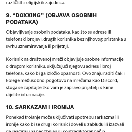
različitih religijskih zajednica.
9. “DOXXING” (OBJAVA OSOBNIH
PODATAKA)
Objavljivanje osobnih podataka, kao što su adrese ili
telefonski brojevi, drugih korisnika bez njihovog pristanka u
svrhu uznemiravanja ili prijetnji.
Korisnik na društvenoj mreži objavljuje osobne informacije
o drugom korisniku, uključujući njegovu adresu i broj
telefona, kako bi ga izložio opasnosti. Ovo znaju raditi čak i
kolege međusobno, pogotovo na mrežama kao Discord,
stoga se zapitajte tko vam je zapravo prijatelj i s kime
dijelite informacije.
10. SARKAZAM I IRONIJA
Ponekad trolanje može uključivati upotrebu sarkazma ili
ironije kako bi se drugi korisnici doveli u zabludu ili izazvali
da reagiraju na neozbiljan ili kontradiktoran način.