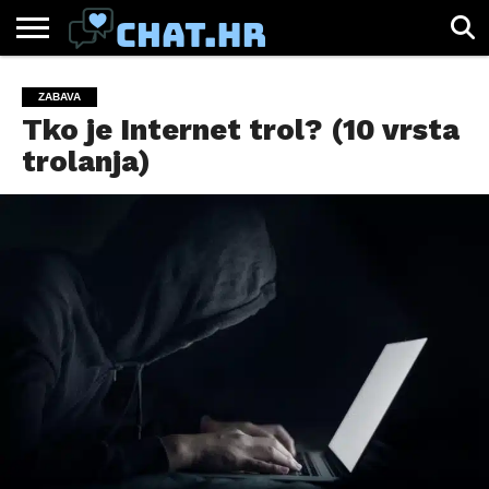
SPORT
CHAT.HR
ZABAVA
ŽIVOT
VIRALNO
ZABAVA
Tko je Internet trol? (10 vrsta
trolanja)