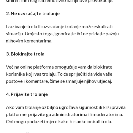
smiren i ne reagirati emotivno na njihove provokacije.
2. Ne uzvraćajte trolanje
Izazivanje trola ili uzvraćanje trolanje može eskalirati
situaciju. Umjesto toga, ignorirajte ih i ne pridajte pažnju
njihovim komentarima.
3. Blokirajte trola
Većina online platforma omogućuje vam da blokirate
korisnike koji vas trolaju. To će spriječiti da vide vaše
postove i komentare, čime se smanjuje njihov utjecaj.
4. Prijavite trolanje
Ako vam trolanje ozbiljno ugrožava sigurnost ili krši pravila
platforme, prijavite ga administratorima ili moderatorima.
Oni mogu poduzeti mjere kako bi sankcionirali trola.