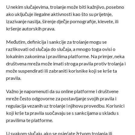
U nekim slučajevima, trolanje može biti kažnjivo, posebno
ako uključuje ilegalne aktivnosti kao što su prijetnje,
izazivanje nasilja, širenje dječje pornografije, klevete, ili
kršenje autorskih prava.
Međutim, definicija i sankcije za trolanje mogu se
razlikovati od slučaja do slučaja, a mnogo toga ovisi o
lokalnim zakonima i pravilima platforme. Na primjer, neka
društvena mreža može imati stroga pravila protiv trolanja i
može suspendirati ili zabraniti korisnike koji se krše ta
pravila.
Važno je napomenuti da su online platforme i društvene
mreže često odgovorne za postavljanje svojih pravila i
regulacija vezanih uz trolanje i njihovu provedbu. Korisnici
koji krše ta pravila suočavaju se s sankcijama u skladu s
pravilima te platforme.
U svakom slučaju, ako se osjećate žrtvom trolanja ili