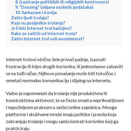
8. Izazivanje političkih ili religijskih kontroverzi
9. “Doxxing” (objava osobnih podataka)
10. Sarkazam i ironija
Zašto ljudi trolaju?
Koje su posljedice trolanja?
Je li biti Internet trol kažnjivo?
Kako se zaštiti od Internet trola?
Zašto Internet trol voli anonimnost?
Internet trolovi obično žele privući pažnju, izazvati
frustraciju ili bijes drugih korisnika, ili jednostavno zabaviti
se na tuđi račun. Njihovo ponašanje može biti toksično i
ometati normalnu komunikaciju i dijalog na internetu.
Važno je napomenuti da trolanje nije produktivna ili
konstruktivna aktivnost, te se često smatra neprihvatljivom
i nepoželjnom praksom u većini online zajednica. Mnoge
platforme i društvene mreže imaju politike i pravila koja
zabranjuju trolanje i mogu sankcionirati korisnike koji ga
prakticiraju.