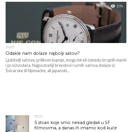
3.7K
ŽIVOT
Odakle nam dolaze najbolji satovi?
Ljubitelji satova, prilikom kupnje, mogu birati između brojnih marki
i proizvođača. Najpoznatiji brendovi ručnih satova dolaze iz
Švicarske ili Njemačke, ali japanski...
TECH
5 stvari koje smo nekad gledali u SF
filmovima, a danas ih imamo kod kuće