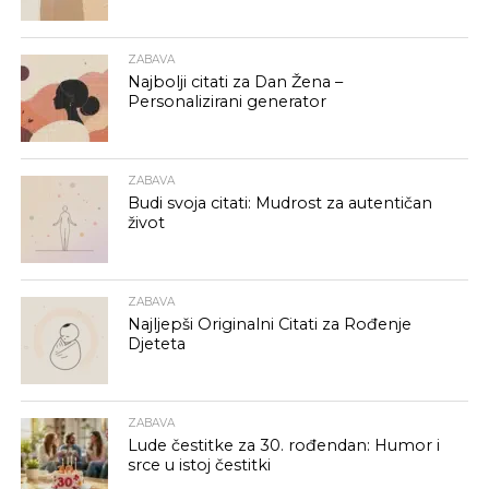
ZABAVA
Najbolji citati za Dan Žena –
Personalizirani generator
ZABAVA
Budi svoja citati: Mudrost za autentičan
život
ZABAVA
Najljepši Originalni Citati za Rođenje
Djeteta
ZABAVA
Lude čestitke za 30. rođendan: Humor i
srce u istoj čestitki