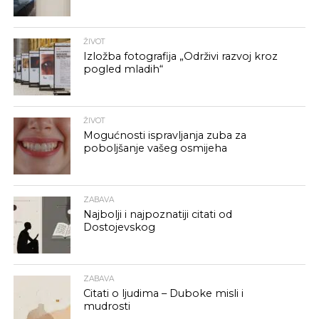
ŽIVOT
Izložba fotografija „Održivi razvoj kroz
pogled mladih“
ŽIVOT
Mogućnosti ispravljanja zuba za
poboljšanje vašeg osmijeha
ZABAVA
Najbolji i najpoznatiji citati od
Dostojevskog
ZABAVA
Citati o ljudima – Duboke misli i
mudrosti