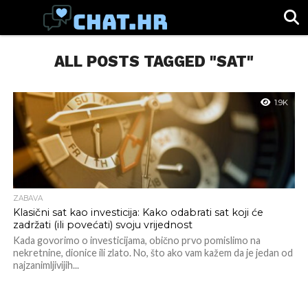
SPORT
ALL POSTS TAGGED "SAT"
CHAT.HR
ZABAVA
ŽIVOT
VIRALNO
1.9K
ZABAVA
Klasični sat kao investicija: Kako odabrati sat koji će
zadržati (ili povećati) svoju vrijednost
Kada govorimo o investicijama, obično prvo pomislimo na
nekretnine, dionice ili zlato. No, što ako vam kažem da je jedan od
najzanimljivijih...