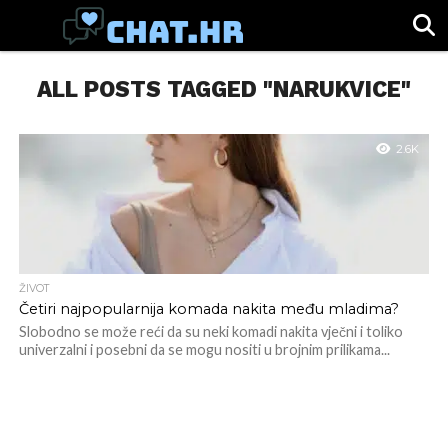
SPORT
ALL POSTS TAGGED "NARUKVICE"
CHAT.HR
ZABAVA
ŽIVOT
VIRALNO
2.6K
ŽIVOT
Četiri najpopularnija komada nakita među mladima?
Slobodno se može reći da su neki komadi nakita vječni i toliko
univerzalni i posebni da se mogu nositi u brojnim prilikama...