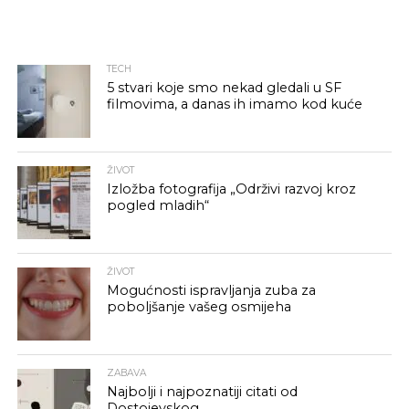
TECH
5 stvari koje smo nekad gledali u SF
filmovima, a danas ih imamo kod kuće
ŽIVOT
Izložba fotografija „Održivi razvoj kroz
pogled mladih“
ŽIVOT
Mogućnosti ispravljanja zuba za
poboljšanje vašeg osmijeha
ZABAVA
Najbolji i najpoznatiji citati od
Dostojevskog