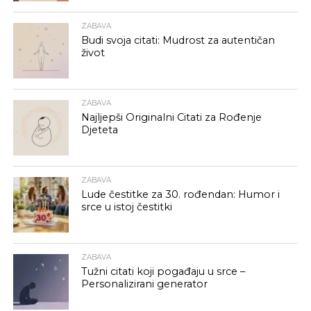
ZABAVA
Budi svoja citati: Mudrost za autentičan
život
ZABAVA
Najljepši Originalni Citati za Rođenje
Djeteta
ZABAVA
Lude čestitke za 30. rođendan: Humor i
srce u istoj čestitki
ZABAVA
Tužni citati koji pogađaju u srce –
Personalizirani generator