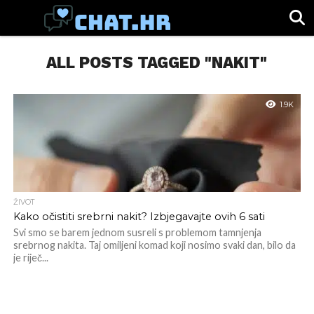
SPORT
ALL POSTS TAGGED "NAKIT"
CHAT.HR
ZABAVA
ŽIVOT
VIRALNO
1.9K
ŽIVOT
Kako očistiti srebrni nakit? Izbjegavajte ovih 6 sati
Svi smo se barem jednom susreli s problemom tamnjenja
srebrnog nakita. Taj omiljeni komad koji nosimo svaki dan, bilo da
je riječ...