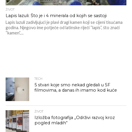
ŽIVOT
Lapis lazuli: Što je i 4 minerala od kojih se sastoji
Lapis lazuli zadivljujući je plavi dragi kamen koji se cijeni tisućama
godina. Njegovo ime potječe od latinske riječi “lapis”, što znači
“kamen”,...
TECH
5 stvari koje smo nekad gledali u SF
filmovima, a danas ih imamo kod kuće
ŽIVOT
Izložba fotografija „Održivi razvoj kroz
pogled mladih“