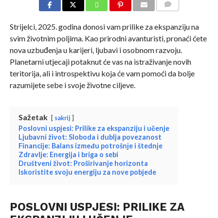
COMMENTS
Strijelci, 2025. godina donosi vam prilike za ekspanziju na
svim životnim poljima. Kao prirodni avanturisti, pronaći ćete
nova uzbuđenja u karijeri, ljubavi i osobnom razvoju.
Planetarni utjecaji potaknut će vas na istraživanje novih
teritorija, ali i introspektivu koja će vam pomoći da bolje
razumijete sebe i svoje životne ciljeve.
Sažetak
sakrij
Poslovni uspjesi: Prilike za ekspanziju i učenje
Ljubavni život: Sloboda i dublja povezanost
Financije: Balans između potrošnje i štednje
Zdravlje: Energija i briga o sebi
Društveni život: Proširivanje horizonta
Iskoristite svoju energiju za nove pobjede
POSLOVNI USPJESI: PRILIKE ZA