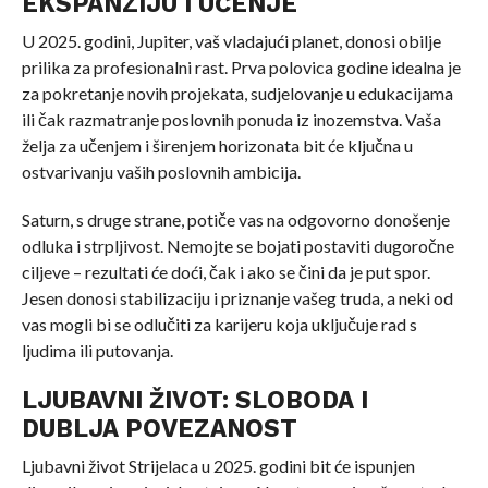
EKSPANZIJU I UČENJE
U 2025. godini, Jupiter, vaš vladajući planet, donosi obilje
prilika za profesionalni rast. Prva polovica godine idealna je
za pokretanje novih projekata, sudjelovanje u edukacijama
ili čak razmatranje poslovnih ponuda iz inozemstva. Vaša
želja za učenjem i širenjem horizonata bit će ključna u
ostvarivanju vaših poslovnih ambicija.
Saturn, s druge strane, potiče vas na odgovorno donošenje
odluka i strpljivost. Nemojte se bojati postaviti dugoročne
ciljeve – rezultati će doći, čak i ako se čini da je put spor.
Jesen donosi stabilizaciju i priznanje vašeg truda, a neki od
vas mogli bi se odlučiti za karijeru koja uključuje rad s
ljudima ili putovanja.
LJUBAVNI ŽIVOT: SLOBODA I
DUBLJA POVEZANOST
Ljubavni život Strijelaca u 2025. godini bit će ispunjen