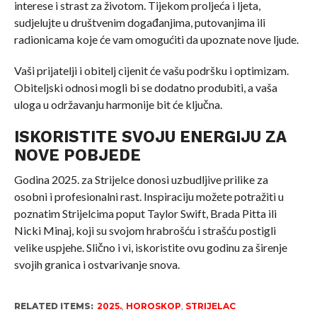
interese i strast za životom. Tijekom proljeća i ljeta,
sudjelujte u društvenim događanjima, putovanjima ili
radionicama koje će vam omogućiti da upoznate nove ljude.
Vaši prijatelji i obitelj cijenit će vašu podršku i optimizam.
Obiteljski odnosi mogli bi se dodatno produbiti, a vaša
uloga u održavanju harmonije bit će ključna.
ISKORISTITE SVOJU ENERGIJU ZA
NOVE POBJEDE
Godina 2025. za Strijelce donosi uzbudljive prilike za
osobni i profesionalni rast. Inspiraciju možete potražiti u
poznatim Strijelcima poput Taylor Swift, Brada Pitta ili
Nicki Minaj, koji su svojom hrabrošću i strašću postigli
velike uspjehe. Slično i vi, iskoristite ovu godinu za širenje
svojih granica i ostvarivanje snova.
RELATED ITEMS:
2025.
,
HOROSKOP
,
STRIJELAC