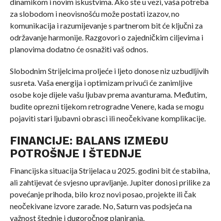
dinamikom i novim iskustvima. Ako ste u vezi, vaša potreba
za slobodom i neovisnošću može postati izazov, no
komunikacija i razumijevanje s partnerom bit će ključni za
održavanje harmonije. Razgovori o zajedničkim ciljevima i
planovima dodatno će osnažiti vaš odnos.
Slobodnim Strijelcima proljeće i ljeto donose niz uzbudljivih
susreta. Vaša energija i optimizam privući će zanimljive
osobe koje dijele vašu ljubav prema avanturama. Međutim,
budite oprezni tijekom retrogradne Venere, kada se mogu
pojaviti stari ljubavni obrasci ili neočekivane komplikacije.
FINANCIJE: BALANS IZMEĐU
POTROŠNJE I ŠTEDNJE
Financijska situacija Strijelaca u 2025. godini bit će stabilna,
ali zahtijevat će svjesno upravljanje. Jupiter donosi prilike za
povećanje prihoda, bilo kroz novi posao, projekte ili čak
neočekivane izvore zarade. No, Saturn vas podsjeća na
važnost štednje i dugoročnog planiranja.