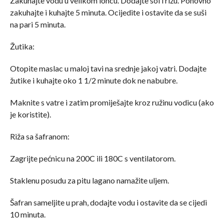
Zakuhajte vodu u velikom loncu. Dodajte sol i rižu. Ponovno
zakuhajte i kuhajte 5 minuta. Ocijedite i ostavite da se suši
na pari 5 minuta.
Žutika:
Otopite maslac u maloj tavi na srednje jakoj vatri. Dodajte
žutike i kuhajte oko 1 1/2 minute dok ne nabubre.
Maknite s vatre i zatim promiješajte kroz ružinu vodicu (ako
je koristite).
Riža sa šafranom:
Zagrijte pećnicu na 200C ili 180C s ventilatorom.
Staklenu posudu za pitu lagano namažite uljem.
Šafran sameljite u prah, dodajte vodu i ostavite da se cijedi
10 minuta.