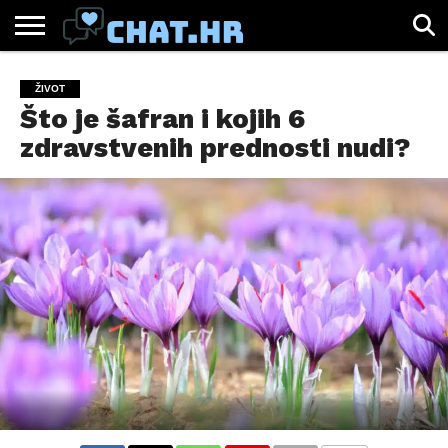
SPORT
CHAT.HR
ZABAVA
ŽIVOT
VIRALNO
ŽIVOT
Što je šafran i kojih 6
zdravstvenih prednosti nudi?