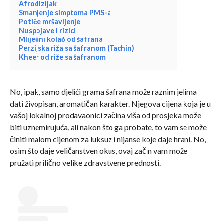
Afrodizijak
Smanjenje simptoma PMS-a
Potiče mršavljenje
Nuspojave i rizici
Mliječni kolač od šafrana
Perzijska riža sa šafranom (Tachin)
Kheer od riže sa šafranom
No, ipak, samo djelići grama šafrana može raznim jelima
dati živopisan, aromatičan karakter. Njegova cijena koja je u
vašoj lokalnoj prodavaonici začina viša od prosjeka može
biti uznemirujuća, ali nakon što ga probate, to vam se može
činiti malom cijenom za luksuz i nijanse koje daje hrani. No,
osim što daje veličanstven okus, ovaj začin vam može
pružati prilično velike zdravstvene prednosti.