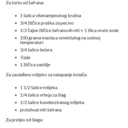
Za tortu od šafrana:
1 šalica višenamjenskog brašna
3/4 žličice praška za pecivo
1/2 čajne žličice šafranovih niti + 1 žlica vruće vode
100 grama maslaca omekšalog na sobnoj
temperaturi
3/4 šalice šećera
3 jaja
1 žličica vanilije
Za zaslađeno mlijeko za natapanje kolača:
1 1/2 šalice mlijeka
1/4 šalice vrhnja za šlag
1/2 šalice kondenziranog mlijeka
prstohvat niti šafrana
Za preljev od šlaga: