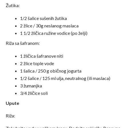
Žutika:
1/2 šalice sušenih žutika
2 žlice / 30g neslanog maslaca
1 1/2 žličica ružine vodice (po želji)
Riža sa šafranom:
1 žličica šafranove niti
2 žlice tople vode
1 šalica / 250 g običnog jogurta
1/2 šalice / 125 ml ulja, neutralnog (ili maslaca)
3 žumanjka
3/4 žličice soli
Upute
Riža: