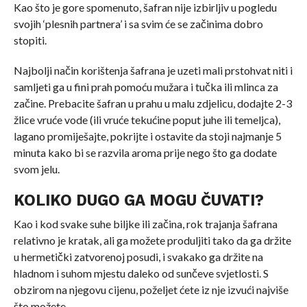
Kao što je gore spomenuto, šafran nije izbirljiv u pogledu
svojih ‘plesnih partnera’ i sa svim će se začinima dobro
stopiti.
Najbolji način korištenja šafrana je uzeti mali prstohvat niti i
samljeti ga u fini prah pomoću mužara i tučka ili mlinca za
začine. Prebacite šafran u prahu u malu zdjelicu, dodajte 2-3
žlice vruće vode (ili vruće tekućine poput juhe ili temeljca),
lagano promiješajte, pokrijte i ostavite da stoji najmanje 5
minuta kako bi se razvila aroma prije nego što ga dodate
svom jelu.
KOLIKO DUGO GA MOGU ČUVATI?
Kao i kod svake suhe biljke ili začina, rok trajanja šafrana
relativno je kratak, ali ga možete produljiti tako da ga držite
u hermetički zatvorenoj posudi, i svakako ga držite na
hladnom i suhom mjestu daleko od sunčeve svjetlosti. S
obzirom na njegovu cijenu, poželjet ćete iz nje izvući najviše
što možete.