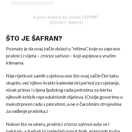
A post shared by Julien LEPONT
(@julien_lepont)
ŠTO JE ŠAFRAN?
Poznato je da ovaj začin dolazi u “nitima”, koje su zapravo
prašnici cvijeta –
crocus sativus
– koji uspijeva u vrućim
klimama.
Nije rijetkost samih cvjetova ono što ovaj začin čini tako
skupim, već njihov kratki kalendarski period za cvjetanje,
nizak prinos i cijena ljudskog rada potrebna za berbu
njihovih krhkih reproduktivnih dijelova. (Ovdje govorimo o
mukotrpnom radu s pincetom, a ne o čarobnim strojevima
za vađenje prašnika.)
Nakon što se uberu, prašnici
crocus sativus
suše se i
pakiraju, a trebali bi izgledati poput finih, grimiznih truba