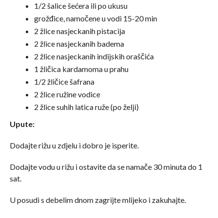
1/2 šalice šećera ili po ukusu
grožđice, namočene u vodi 15-20 min
2 žlice nasjeckanih pistacija
2 žlice nasjeckanih badema
2 žlice nasjeckanih indijskih oraščića
1 žličica kardamoma u prahu
1/2 žličice šafrana
2 žlice ružine vodice
2 žlice suhih latica ruže (po želji)
Upute:
Dodajte rižu u zdjelu i dobro je isperite.
Dodajte vodu u rižu i ostavite da se namače 30 minuta do 1
sat.
U posudi s debelim dnom zagrijte mlijeko i zakuhajte.