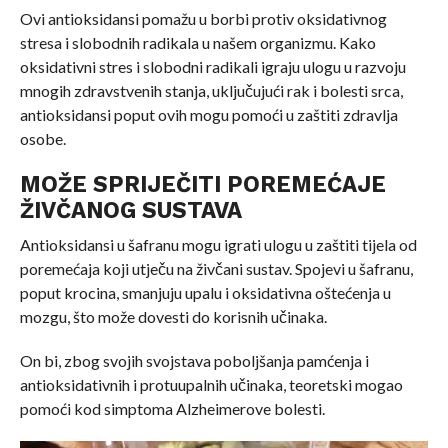
Ovi antioksidansi pomažu u borbi protiv oksidativnog
stresa i slobodnih radikala u našem organizmu. Kako
oksidativni stres i slobodni radikali igraju ulogu u razvoju
mnogih zdravstvenih stanja, uključujući rak i bolesti srca,
antioksidansi poput ovih mogu pomoći u zaštiti zdravlja
osobe.
MOŽE SPRIJEČITI POREMEĆAJE
ŽIVČANOG SUSTAVA
Antioksidansi u šafranu mogu igrati ulogu u zaštiti tijela od
poremećaja koji utječu na živčani sustav. Spojevi u šafranu,
poput krocina, smanjuju upalu i oksidativna oštećenja u
mozgu, što može dovesti do korisnih učinaka.
On bi, zbog svojih svojstava poboljšanja pamćenja i
antioksidativnih i protuupalnih učinaka, teoretski mogao
pomoći kod simptoma Alzheimerove bolesti.