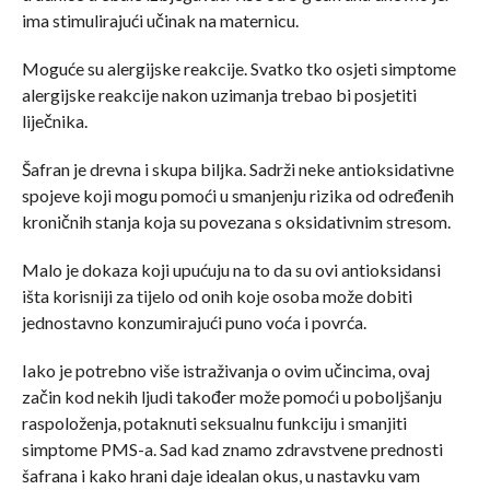
ima stimulirajući učinak na maternicu.
Moguće su alergijske reakcije. Svatko tko osjeti simptome
alergijske reakcije nakon uzimanja trebao bi posjetiti
liječnika.
Šafran je drevna i skupa biljka. Sadrži neke antioksidativne
spojeve koji mogu pomoći u smanjenju rizika od određenih
kroničnih stanja koja su povezana s oksidativnim stresom.
Malo je dokaza koji upućuju na to da su ovi antioksidansi
išta korisniji za tijelo od onih koje osoba može dobiti
jednostavno konzumirajući puno voća i povrća.
Iako je potrebno više istraživanja o ovim učincima, ovaj
začin kod nekih ljudi također može pomoći u poboljšanju
raspoloženja, potaknuti seksualnu funkciju i smanjiti
simptome PMS-a. Sad kad znamo zdravstvene prednosti
šafrana i kako hrani daje idealan okus, u nastavku vam