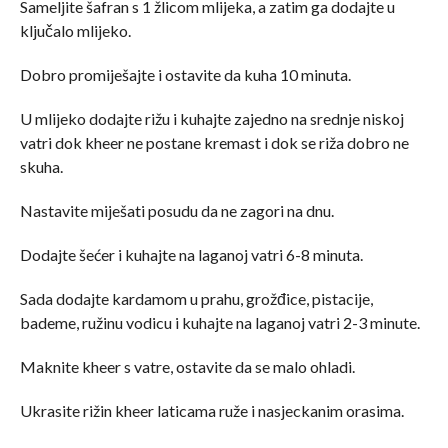
Sameljite šafran s 1 žlicom mlijeka, a zatim ga dodajte u
ključalo mlijeko.
Dobro promiješajte i ostavite da kuha 10 minuta.
U mlijeko dodajte rižu i kuhajte zajedno na srednje niskoj
vatri dok kheer ne postane kremast i dok se riža dobro ne
skuha.
Nastavite miješati posudu da ne zagori na dnu.
Dodajte šećer i kuhajte na laganoj vatri 6-8 minuta.
Sada dodajte kardamom u prahu, grožđice, pistacije,
bademe, ružinu vodicu i kuhajte na laganoj vatri 2-3 minute.
Maknite kheer s vatre, ostavite da se malo ohladi.
Ukrasite rižin kheer laticama ruže i nasjeckanim orasima.