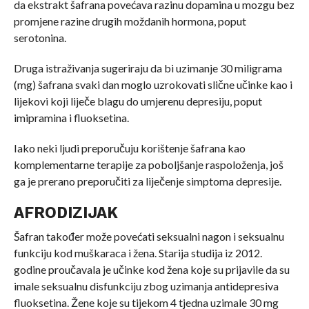
da ekstrakt šafrana povećava razinu dopamina u mozgu bez
promjene razine drugih moždanih hormona, poput
serotonina.
Druga istraživanja sugeriraju da bi uzimanje 30 miligrama
(mg) šafrana svaki dan moglo uzrokovati slične učinke kao i
lijekovi koji liječe blagu do umjerenu depresiju, poput
imipramina i fluoksetina.
Iako neki ljudi preporučuju korištenje šafrana kao
komplementarne terapije za poboljšanje raspoloženja, još
ga je prerano preporučiti za liječenje simptoma depresije.
AFRODIZIJAK
Šafran također može povećati seksualni nagon i seksualnu
funkciju kod muškaraca i žena. Starija studija iz 2012.
godine proučavala je učinke kod žena koje su prijavile da su
imale seksualnu disfunkciju zbog uzimanja antidepresiva
fluoksetina. Žene koje su tijekom 4 tjedna uzimale 30 mg