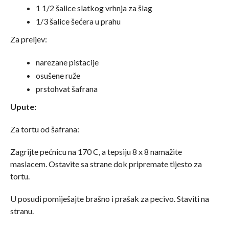
1 1/2 šalice slatkog vrhnja za šlag
1/3 šalice šećera u prahu
Za preljev:
narezane pistacije
osušene ruže
prstohvat šafrana
Upute:
Za tortu od šafrana:
Zagrijte pećnicu na 170 C, a tepsiju 8 x 8 namažite
maslacem. Ostavite sa strane dok pripremate tijesto za
tortu.
U posudi pomiješajte brašno i prašak za pecivo. Staviti na
stranu.