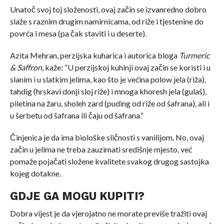
Unatoč svoj toj složenosti, ovaj začin se izvanredno dobro
slaže s raznim drugim namirnicama, od riže i tjestenine do
povrća i mesa (pa čak staviti i u deserte).
Azita Mehran, perzijska kuharica i autorica bloga
Turmeric
& Saffron
, kaže: “U perzijskoj kuhinji ovaj začin se koristi i u
slanim i u slatkim jelima, kao što je većina polow jela (riža),
tahdig (hrskavi donji sloj riže) i mnoga khoresh jela (gulaš),
piletina na žaru, sholeh zard (puding od riže od šafrana), ali i
u šerbetu od šafrana ili čaju od šafrana.“
Činjenica je da ima biološke sličnosti s vanilijom. No, ovaj
začin u jelima ne treba zauzimati središnje mjesto, već
pomaže pojačati složene kvalitete svakog drugog sastojka
kojeg dotakne.
GDJE GA MOGU KUPITI?
Dobra vijest je da vjerojatno ne morate previše tražiti ovaj