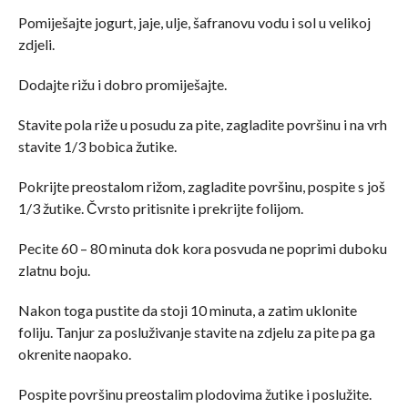
Pomiješajte jogurt, jaje, ulje, šafranovu vodu i sol u velikoj
zdjeli.
Dodajte rižu i dobro promiješajte.
Stavite pola riže u posudu za pite, zagladite površinu i na vrh
stavite 1/3 bobica žutike.
Pokrijte preostalom rižom, zagladite površinu, pospite s još
1/3 žutike. Čvrsto pritisnite i prekrijte folijom.
Pecite 60 – 80 minuta dok kora posvuda ne poprimi duboku
zlatnu boju.
Nakon toga pustite da stoji 10 minuta, a zatim uklonite
foliju. Tanjur za posluživanje stavite na zdjelu za pite pa ga
okrenite naopako.
Pospite površinu preostalim plodovima žutike i poslužite.