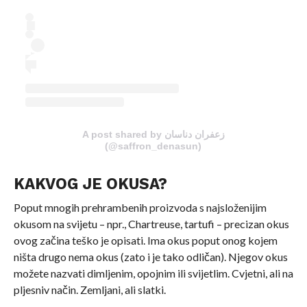
A post shared by زعفران دناسان
(@saffron_denasun)
KAKVOG JE OKUSA?
Poput mnogih prehrambenih proizvoda s najsloženijim
okusom na svijetu – npr., Chartreuse, tartufi – precizan okus
ovog začina teško je opisati. Ima okus poput onog kojem
ništa drugo nema okus (zato i je tako odličan). Njegov okus
možete nazvati dimljenim, opojnim ili svijetlim. Cvjetni, ali na
pljesniv način. Zemljani, ali slatki.