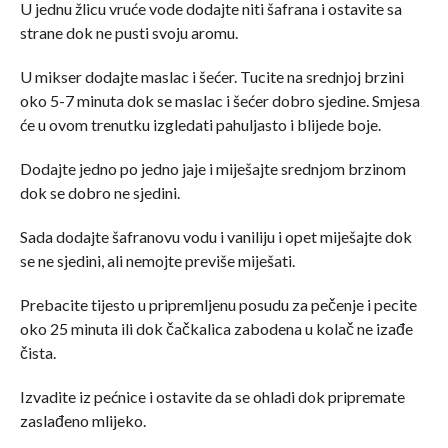
U jednu žlicu vruće vode dodajte niti šafrana i ostavite sa
strane dok ne pusti svoju aromu.
U mikser dodajte maslac i šećer. Tucite na srednjoj brzini
oko 5-7 minuta dok se maslac i šećer dobro sjedine. Smjesa
će u ovom trenutku izgledati pahuljasto i blijede boje.
Dodajte jedno po jedno jaje i miješajte srednjom brzinom
dok se dobro ne sjedini.
Sada dodajte šafranovu vodu i vaniliju i opet miješajte dok
se ne sjedini, ali nemojte previše miješati.
Prebacite tijesto u pripremljenu posudu za pečenje i pecite
oko 25 minuta ili dok čačkalica zabodena u kolač ne izađe
čista.
Izvadite iz pećnice i ostavite da se ohladi dok pripremate
zaslađeno mlijeko.