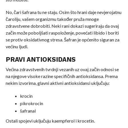
No, čari šafrana tu ne staju. Osim što hrani daje nevjerojatnu
čaroliju, vašem organizmu također pruža mnoge
zdravstvene dobrobiti. Neki rani dokazi sugeriraju da ovaj
začin može poboljšati raspoloženje, povećati libido i boriti
se protiv oksidativnog stresa. Šafran je općenito siguran za
većinu ljudi.
PRAVI ANTIOKSIDANS
Većina zdravstvenih tvrdnji vezanih uz ovaj začin odnosi se
na njegove visoke razine specifičnih antioksidansa. Prema
nekim izvorima, glavni aktivni antioksidansi uključuju:
krocin
pikrokrocin
šafranal
Ostali spojevi uključuju kaempferol i krocetin.