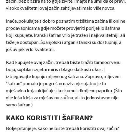
začin, bez obzira na to gdje živite. Imajte na umu da će pravi,
visokokvalitetni ovaj začin zahtijevati malo više novca.
Inače, pokušajte s dobro poznatim tržištima začina ili online
prodavaonicama gdje možete provjeriti porijeklo šafrana
koji kupujete. Iranski šafran vrlo je tražen i najkvalitetniji, ali
teže je dostupan. Španjolski i afganistanski su dostupniji, a
još uvijek vrlo kvalitetni.
Kad kupujete ovaj začin, trebali biste tražiti tamnocrvenu
boju, suptilan cvjetni miris i blago slatkasti okus. I
izbjegavajte kupnju mljevenog šafrana. Zapravo, mljeveni
“šafran” pomalo je pogrešan naziv: vjerojatno je to
mješavina koja uključuje i kurkumu i dimljenu papriku. (Što
nije loša ideja za mješavinu začina, ali to jednostavno nije
samo šafran.)
KAKO KORISTITI ŠAFRAN?
Bolje pitanje je, kako ne biste trebali koristiti ovaj začin?