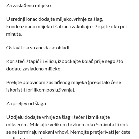
Za zaslađeno mlijeko
U srednji lonac dodajte mlijeko, vrhnje za šlag,
kondenzirano mlijeko i šafran i zakuhajte. Pirjajte oko pet
minuta.
Ostaviti sa strane da se ohladi.
Koristeći štapić ili vilicu, izbockajte kolač prije nego što
dodate zaslađeno mlijeko.
Prelijte polovicom zaslađenog mlijeka (preostalo će se
iskoristiti prilikom posluživanja).
Za preljev od šlaga
U zdjelu dodajte vrhnje za šlag i šećer i izmiksajte
mikserom. Miksajte velikom brzinom oko 5 minuta ili dok
se ne formiraju mekani vrhovi. Nemojte pretjerivati ​​jer ćete