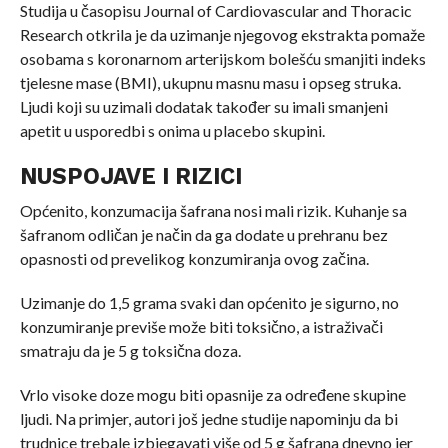
Studija u časopisu Journal of Cardiovascular and Thoracic
Research otkrila je da uzimanje njegovog ekstrakta pomaže
osobama s koronarnom arterijskom bolešću smanjiti indeks
tjelesne mase (BMI), ukupnu masnu masu i opseg struka.
Ljudi koji su uzimali dodatak također su imali smanjeni
apetit u usporedbi s onima u placebo skupini.
NUSPOJAVE I RIZICI
Općenito, konzumacija šafrana nosi mali rizik. Kuhanje sa
šafranom odličan je način da ga dodate u prehranu bez
opasnosti od prevelikog konzumiranja ovog začina.
Uzimanje do 1,5 grama svaki dan općenito je sigurno, no
konzumiranje previše može biti toksično, a istraživači
smatraju da je 5 g toksična doza.
Vrlo visoke doze mogu biti opasnije za određene skupine
ljudi. Na primjer, autori još jedne studije napominju da bi
trudnice trebale izbjegavati više od 5 g šafrana dnevno jer