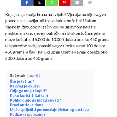
COMMENTS
Koja je najskuplja hrana na svijetu? Vjerojatno nije
wagyu
govedina ili kavijar, ali to svakako može biti i šafran.
Raskošni žuti, opojni začin koji se uglavnom nalazi u
mediteranskim, sjevernoafričkim i bliskoistočnim jelima
može koštati od 5.000 do 10.000 dolara po oko 450 grama.
(Usporedbe radi, japanski
wagyu
košta samo 100 dolara
450 grama, a čak i najluksuzniji Osetra kavijar doseže oko
2000 dolara po 450 grama.)
Sažetak
sakrij
Što je šafran?
Kakvog je okusa?
Gdje ga mogu kupiti?
Kako koristiti šafran?
Koliko dugo ga mogu čuvati?
Pravi antioksidans
Može spriječiti poremećaje živčanog sustava
Podiže raspoloženje