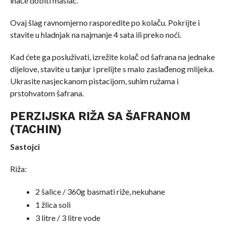
inače dobiti maslac.
Ovaj šlag ravnomjerno rasporedite po kolaču. Pokrijte i
stavite u hladnjak na najmanje 4 sata ili preko noći.
Kad ćete ga posluživati, izrežite kolač od šafrana na jednake
dijelove, stavite u tanjur i prelijte s malo zaslađenog mlijeka.
Ukrasite nasjeckanom pistacijom, suhim ružama i
prstohvatom šafrana.
PERZIJSKA RIŽA SA ŠAFRANOM
(TACHIN)
Sastojci
Riža:
2 šalice / 360g basmati riže, nekuhane
1 žlica soli
3 litre / 3 litre vode