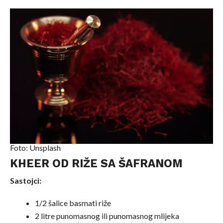
Foto: Unsplash
KHEER OD RIŽE SA ŠAFRANOM
Sastojci:
1/2 šalice basmati riže
2 litre punomasnog ili punomasnog mlijeka