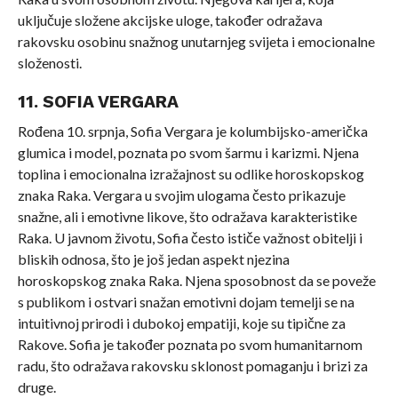
uključuje složene akcijske uloge, također odražava
rakovsku osobinu snažnog unutarnjeg svijeta i emocionalne
složenosti.
11. SOFIA VERGARA
Rođena 10. srpnja, Sofia Vergara je kolumbijsko-američka
glumica i model, poznata po svom šarmu i karizmi. Njena
toplina i emocionalna izražajnost su odlike horoskopskog
znaka Raka. Vergara u svojim ulogama često prikazuje
snažne, ali i emotivne likove, što odražava karakteristike
Raka. U javnom životu, Sofia često ističe važnost obitelji i
bliskih odnosa, što je još jedan aspekt njezina
horoskopskog znaka Raka. Njena sposobnost da se poveže
s publikom i ostvari snažan emotivni dojam temelji se na
intuitivnoj prirodi i dubokoj empatiji, koje su tipične za
Rakove. Sofia je također poznata po svom humanitarnom
radu, što odražava rakovsku sklonost pomaganju i brizi za
druge.