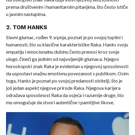
prema društvenim i humanitarnim pitanjima, što često ističe
u javnim nastupima.
2. TOM HANKS
Slavni glumac, rođen 9. srpnja, poznat je po svojoj toplini i
humanosti, što su klasične karakteristike Raka. Hanks svoju
empatiju i emocionalnu dubinu često prenosi kroz svoje
uloge, čineći ga jednim od najvoljenijih glumaca. Njegov
horoskopski znak Raka je evidentan u njegovoj sposobnosti
da uspostavi snažnu emotivnu povezanost s publikom. Osim
toga, Hanks je poznat po svojoj predanosti obitelji, što je
još jedan aspekt njegove prirode Raka. Njegova karijera
odražava sposobnost Raka da osjeća i razumije druge, što
mu omogućuje da stvori autentične i pamtljive likove.