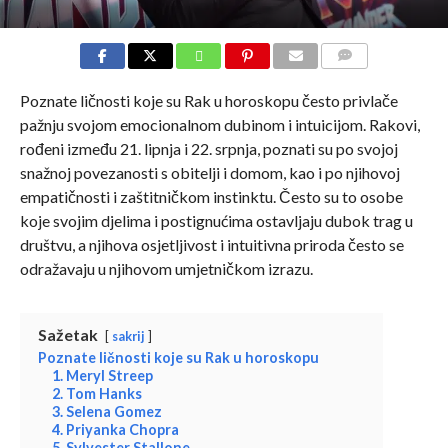
COMMENTS
Poznate ličnosti koje su Rak u horoskopu često privlače
pažnju svojom emocionalnom dubinom i intuicijom. Rakovi,
rođeni između 21. lipnja i 22. srpnja, poznati su po svojoj
snažnoj povezanosti s obitelji i domom, kao i po njihovoj
empatičnosti i zaštitničkom instinktu. Često su to osobe
koje svojim djelima i postignućima ostavljaju dubok trag u
društvu, a njihova osjetljivost i intuitivna priroda često se
odražavaju u njihovom umjetničkom izrazu.
Sažetak
sakrij
Poznate ličnosti koje su Rak u horoskopu
1. Meryl Streep
2. Tom Hanks
3. Selena Gomez
4. Priyanka Chopra
5. Sylvester Stallone