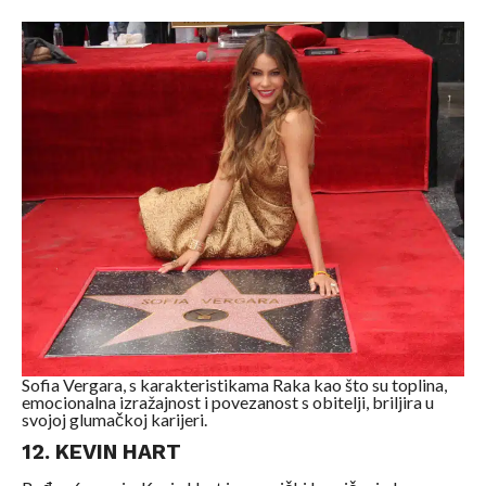
Sofia Vergara, s karakteristikama Raka kao što su toplina,
emocionalna izražajnost i povezanost s obitelji, briljira u
svojoj glumačkoj karijeri.
12. KEVIN HART