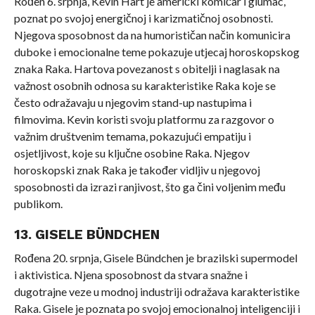
Rođen 6. srpnja, Kevin Hart je američki komičar i glumac,
poznat po svojoj energičnoj i karizmatičnoj osobnosti.
Njegova sposobnost da na humorističan način komunicira
duboke i emocionalne teme pokazuje utjecaj horoskopskog
znaka Raka. Hartova povezanost s obitelji i naglasak na
važnost osobnih odnosa su karakteristike Raka koje se
često odražavaju u njegovim stand-up nastupima i
filmovima. Kevin koristi svoju platformu za razgovor o
važnim društvenim temama, pokazujući empatiju i
osjetljivost, koje su ključne osobine Raka. Njegov
horoskopski znak Raka je također vidljiv u njegovoj
sposobnosti da izrazi ranjivost, što ga čini voljenim među
publikom.
13. GISELE BÜNDCHEN
Rođena 20. srpnja, Gisele Bündchen je brazilski supermodel
i aktivistica. Njena sposobnost da stvara snažne i
dugotrajne veze u modnoj industriji odražava karakteristike
Raka. Gisele je poznata po svojoj emocionalnoj inteligenciji i