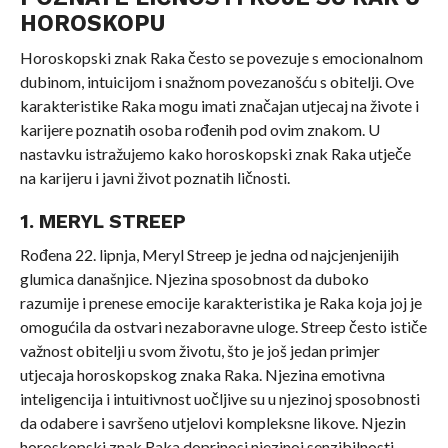
HOROSKOPU
Horoskopski znak Raka često se povezuje s emocionalnom
dubinom, intuicijom i snažnom povezanošću s obitelji. Ove
karakteristike Raka mogu imati značajan utjecaj na živote i
karijere poznatih osoba rođenih pod ovim znakom. U
nastavku istražujemo kako horoskopski znak Raka utječe
na karijeru i javni život poznatih ličnosti.
1. MERYL STREEP
Rođena 22. lipnja, Meryl Streep je jedna od najcjenjenijih
glumica današnjice. Njezina sposobnost da duboko
razumije i prenese emocije karakteristika je Raka koja joj je
omogućila da ostvari nezaboravne uloge. Streep često ističe
važnost obitelji u svom životu, što je još jedan primjer
utjecaja horoskopskog znaka Raka. Njezina emotivna
inteligencija i intuitivnost uočljive su u njezinoj sposobnosti
da odabere i savršeno utjelovi kompleksne likove. Njezin
horoskopski znak Raka doprinosi njezinoj senzibilnosti