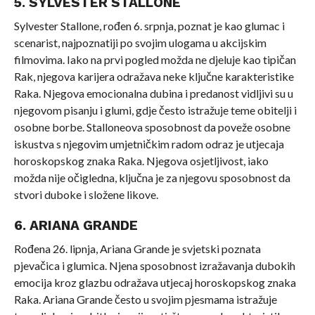
5. SYLVESTER STALLONE
Sylvester Stallone, rođen 6. srpnja, poznat je kao glumac i
scenarist, najpoznatiji po svojim ulogama u akcijskim
filmovima. Iako na prvi pogled možda ne djeluje kao tipičan
Rak, njegova karijera odražava neke ključne karakteristike
Raka. Njegova emocionalna dubina i predanost vidljivi su u
njegovom pisanju i glumi, gdje često istražuje teme obitelji i
osobne borbe. Stalloneova sposobnost da poveže osobne
iskustva s njegovim umjetničkim radom odraz je utjecaja
horoskopskog znaka Raka. Njegova osjetljivost, iako
možda nije očigledna, ključna je za njegovu sposobnost da
stvori duboke i složene likove.
6. ARIANA GRANDE
Rođena 26. lipnja, Ariana Grande je svjetski poznata
pjevačica i glumica. Njena sposobnost izražavanja dubokih
emocija kroz glazbu odražava utjecaj horoskopskog znaka
Raka. Ariana Grande često u svojim pjesmama istražuje