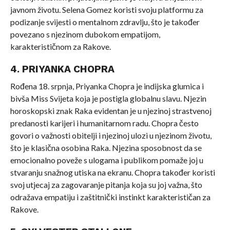
javnom životu. Selena Gomez koristi svoju platformu za
podizanje svijesti o mentalnom zdravlju, što je također
povezano s njezinom dubokom empatijom,
karakterističnom za Rakove.
4. PRIYANKA CHOPRA
Rođena 18. srpnja, Priyanka Chopra je indijska glumica i
bivša Miss Svijeta koja je postigla globalnu slavu. Njezin
horoskopski znak Raka evidentan je u njezinoj strastvenoj
predanosti karijeri i humanitarnom radu. Chopra često
govori o važnosti obitelji i njezinoj ulozi u njezinom životu,
što je klasična osobina Raka. Njezina sposobnost da se
emocionalno poveže s ulogama i publikom pomaže joj u
stvaranju snažnog utiska na ekranu. Chopra također koristi
svoj utjecaj za zagovaranje pitanja koja su joj važna, što
odražava empatiju i zaštitnički instinkt karakterističan za
Rakove.