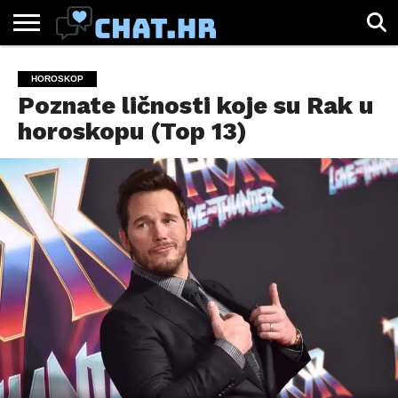
SPORT
CHAT.HR
ZABAVA
ŽIVOT
VIRALNO
HOROSKOP
Poznate ličnosti koje su Rak u
horoskopu (Top 13)