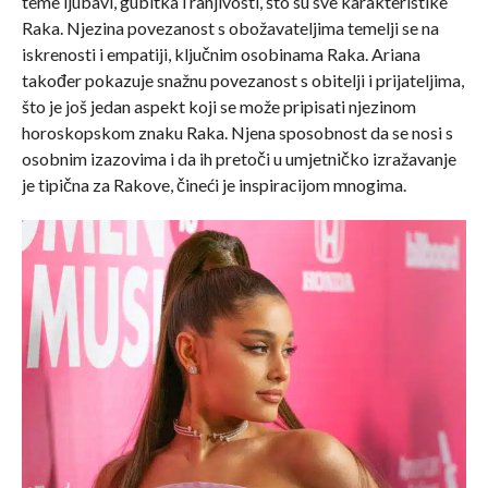
teme ljubavi, gubitka i ranjivosti, što su sve karakteristike
Raka. Njezina povezanost s obožavateljima temelji se na
iskrenosti i empatiji, ključnim osobinama Raka. Ariana
također pokazuje snažnu povezanost s obitelji i prijateljima,
što je još jedan aspekt koji se može pripisati njezinom
horoskopskom znaku Raka. Njena sposobnost da se nosi s
osobnim izazovima i da ih pretoči u umjetničko izražavanje
je tipična za Rakove, čineći je inspiracijom mnogima.