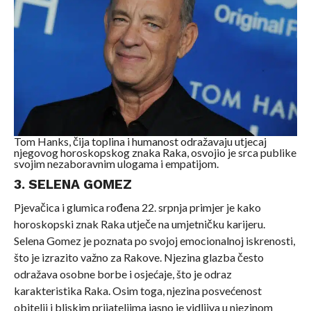
Tom Hanks, čija toplina i humanost odražavaju utjecaj
njegovog horoskopskog znaka Raka, osvojio je srca publike
svojim nezaboravnim ulogama i empatijom.
3. SELENA GOMEZ
Pjevačica i glumica rođena 22. srpnja primjer je kako
horoskopski znak Raka utječe na umjetničku karijeru.
Selena Gomez je poznata po svojoj emocionalnoj iskrenosti,
što je izrazito važno za Rakove. Njezina glazba često
odražava osobne borbe i osjećaje, što je odraz
karakteristika Raka. Osim toga, njezina posvećenost
obitelji i bliskim prijateljima jasno je vidljiva u njezinom