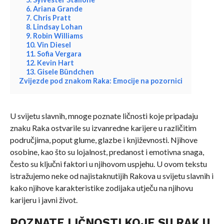
6. Ariana Grande
7. Chris Pratt
8. Lindsay Lohan
9. Robin Williams
10. Vin Diesel
11. Sofia Vergara
12. Kevin Hart
13. Gisele Bündchen
Zvijezde pod znakom Raka: Emocije na pozornici
U svijetu slavnih, mnoge poznate ličnosti koje pripadaju
znaku Raka ostvarile su izvanredne karijere u različitim
područjima, poput glume, glazbe i književnosti. Njihove
osobine, kao što su lojalnost, predanost i emotivna snaga,
često su ključni faktori u njihovom uspjehu. U ovom tekstu
istražujemo neke od najistaknutijih Rakova u svijetu slavnih i
kako njihove karakteristike zodijaka utječu na njihovu
karijeru i javni život.
POZNATE LIČNOSTI KOJE SU RAK U