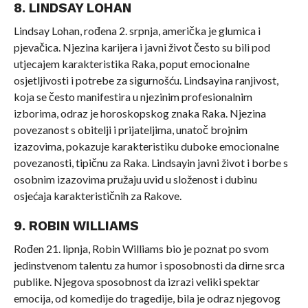
8. LINDSAY LOHAN
Lindsay Lohan, rođena 2. srpnja, američka je glumica i
pjevačica. Njezina karijera i javni život često su bili pod
utjecajem karakteristika Raka, poput emocionalne
osjetljivosti i potrebe za sigurnošću. Lindsayina ranjivost,
koja se često manifestira u njezinim profesionalnim
izborima, odraz je horoskopskog znaka Raka. Njezina
povezanost s obitelji i prijateljima, unatoč brojnim
izazovima, pokazuje karakteristiku duboke emocionalne
povezanosti, tipičnu za Raka. Lindsayin javni život i borbe s
osobnim izazovima pružaju uvid u složenost i dubinu
osjećaja karakterističnih za Rakove.
9. ROBIN WILLIAMS
Rođen 21. lipnja, Robin Williams bio je poznat po svom
jedinstvenom talentu za humor i sposobnosti da dirne srca
publike. Njegova sposobnost da izrazi veliki spektar
emocija, od komedije do tragedije, bila je odraz njegovog