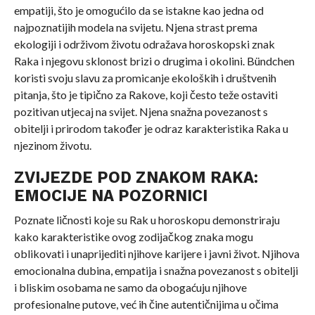
empatiji, što je omogućilo da se istakne kao jedna od
najpoznatijih modela na svijetu. Njena strast prema
ekologiji i održivom životu odražava horoskopski znak
Raka i njegovu sklonost brizi o drugima i okolini. Bündchen
koristi svoju slavu za promicanje ekoloških i društvenih
pitanja, što je tipično za Rakove, koji često teže ostaviti
pozitivan utjecaj na svijet. Njena snažna povezanost s
obitelji i prirodom također je odraz karakteristika Raka u
njezinom životu.
ZVIJEZDE POD ZNAKOM RAKA:
EMOCIJE NA POZORNICI
Poznate ličnosti koje su Rak u horoskopu demonstriraju
kako karakteristike ovog zodijačkog znaka mogu
oblikovati i unaprijediti njihove karijere i javni život. Njihova
emocionalna dubina, empatija i snažna povezanost s obitelji
i bliskim osobama ne samo da obogaćuju njihove
profesionalne putove, već ih čine autentičnijima u očima