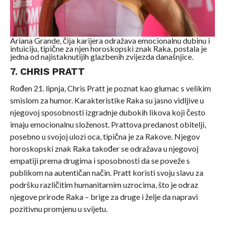
Ariana Grande, čija karijera odražava emocionalnu dubinu i
intuiciju, tipične za njen horoskopski znak Raka, postala je
jedna od najistaknutijih glazbenih zvijezda današnjice.
7. CHRIS PRATT
Rođen 21. lipnja, Chris Pratt je poznat kao glumac s velikim
smislom za humor. Karakteristike Raka su jasno vidljive u
njegovoj sposobnosti izgradnje dubokih likova koji često
imaju emocionalnu složenost. Prattova predanost obitelji,
posebno u svojoj ulozi oca, tipična je za Rakove. Njegov
horoskopski znak Raka također se odražava u njegovoj
empatiji prema drugima i sposobnosti da se poveže s
publikom na autentičan način. Pratt koristi svoju slavu za
podršku različitim humanitarnim uzrocima, što je odraz
njegove prirode Raka – brige za druge i želje da napravi
pozitivnu promjenu u svijetu.