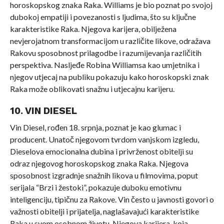
horoskopskog znaka Raka. Williams je bio poznat po svojoj
dubokoj empatiji i povezanosti s ljudima, što su ključne
karakteristike Raka. Njegova karijera, obilježena
nevjerojatnom transformacijom u različite likove, odražava
Rakovu sposobnost prilagodbe i razumijevanja različitih
perspektiva. Nasljeđe Robina Williamsa kao umjetnika i
njegov utjecaj na publiku pokazuju kako horoskopski znak
Raka može oblikovati snažnu i utjecajnu karijeru.
10. VIN DIESEL
Vin Diesel, rođen 18. srpnja, poznat je kao glumac i
producent. Unatoč njegovom tvrdom vanjskom izgledu,
Dieselova emocionalna dubina i privrženost obitelji su
odraz njegovog horoskopskog znaka Raka. Njegova
sposobnost izgradnje snažnih likova u filmovima, poput
serijala “Brzi i žestoki”, pokazuje duboku emotivnu
inteligenciju, tipičnu za Rakove. Vin često u javnosti govori o
važnosti obitelji i prijatelja, naglašavajući karakteristike
Raka u svom osobnom životu. Njegova karijera, koja