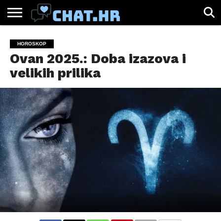
SPORT
CHAT.HR
ZABAVA
ŽIVOT
VIRALNO
HOROSKOP
Ovan 2025.: Doba izazova i
velikih prilika