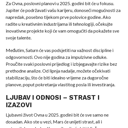
Za Ovna, poslovni planovi u 2025. godini bit će u fokusu.
Jupiter će podržavati vašu karijeru, donoseći mogućnosti za
napredak, posebno tijekom prve polovice godine. Ako
radite u kreativnim industrijama ili tehnologiji, očekujte
inovativne projekte koji će vam omogućiti da pokažete sve
svoje talente.
Međutim, Saturn će vas podsjetiti na važnost discipline i
odgovornosti. Ovo nije godina za impulzivne odluke.
Proučite svaki poslovni prijedlog i izbjegavajte rizike bez
prethodne analize. Od lipnja nadalje, možete očekivati
stabilizaciju, što će biti idealno vrijeme za dugoročne
planove, poput pokretanja vlastitog posla ili investiranja.
LJUBAV I ODNOSI – STRAST I
IZAZOVI
Ljubavni život Ovna u 2025. godini bit će sve samo ne
dosadan. Ako ste u vezi, Mars će unijeti strast, ali i