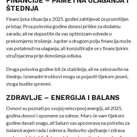
FINANCIJE – PAMETNA ULAGANJA I
ŠTEDNJA
Financijska situacija u 2025. godini zahtijevat će promišljen
pristup. Prva polovina godine donosi prilike za dodatnu
zaradu, ali ne dopustite da vas optimizam odvede u
prekomjerno trošenje. Jupiter u drugom polju financija može
vas potaknuti na ulaganja, ali konzultirajte se s financijskim
stručnjacima prije donošenja odluka.
Druga polovina godine bit će stabilnija, ali ne zaboravite na
štednju. Iznenadni troškovi mogu se pojaviti tijekom jeseni,
stoga budite spremni.
ZDRAVLJE – ENERGIJA I BALANS
Ovnovi su poznati po svojoj neiscrpnoj energiji, ali 2025.
godina donosi i opomene za odmor. Mars će vam tijekom
godine davati snagu, ali Saturn vas upozorava na potrebu za
balansiranjem rada i odmora. Redovito vježbanje i zdrava