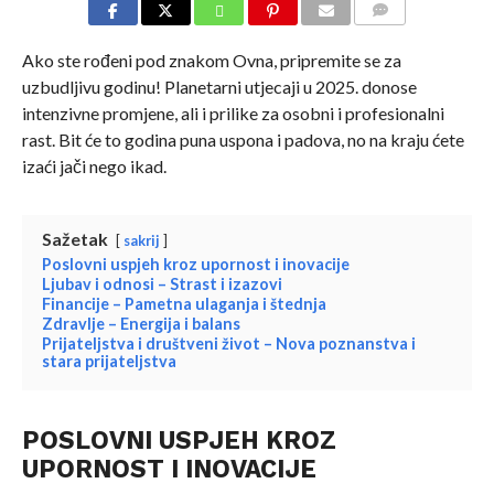
COMMENTS
Ako ste rođeni pod znakom Ovna, pripremite se za
uzbudljivu godinu! Planetarni utjecaji u 2025. donose
intenzivne promjene, ali i prilike za osobni i profesionalni
rast. Bit će to godina puna uspona i padova, no na kraju ćete
izaći jači nego ikad.
Sažetak
sakrij
Poslovni uspjeh kroz upornost i inovacije
Ljubav i odnosi – Strast i izazovi
Financije – Pametna ulaganja i štednja
Zdravlje – Energija i balans
Prijateljstva i društveni život – Nova poznanstva i
stara prijateljstva
POSLOVNI USPJEH KROZ
UPORNOST I INOVACIJE