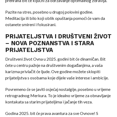
prehrana bit će ključni za održavanje optimalnog zdravlja.
Pazite na stres, posebno u drugoj polovini godine.
Meditacija ili bilo koji oblik opuštanja pomoći će vam da
ostanete smireni i fokusirani.
PRIJATELJSTVA I DRUŠTVENI ŽIVOT
– NOVA POZNANSTVA I STARA
PRIJATELJSTVA
Društveni život Ovna u 2025. godini bit će dinamičan. Bit
ćete u centru pažnje na društvenim događanjima, a vaša
karizma privlačit će ljude. Ove godine možete sklopiti
prijateljstva s osobama koje dijele vaše interese i ambicije.
Povremeno će se javiti osjećaj nostalgije, posebno u vrijeme
retrogradnog Merkura. To je idealno vrijeme za obnavljanje
kontakata sa starim prijateljima i jačanje tih veza.
Godina 2025. bit će prava avantura za sve Ovnove! S