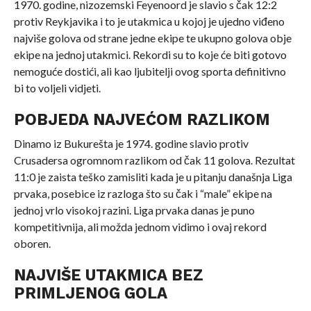
1970. godine, nizozemski Feyenoord je slavio s čak 12:2
protiv Reykjavika i to je utakmica u kojoj je ujedno viđeno
najviše golova od strane jedne ekipe te ukupno golova obje
ekipe na jednoj utakmici. Rekordi su to koje će biti gotovo
nemoguće dostići, ali kao ljubitelji ovog sporta definitivno
bi to voljeli vidjeti.
POBJEDA NAJVEĆOM RAZLIKOM
Dinamo iz Bukurešta je 1974. godine slavio protiv
Crusadersa ogromnom razlikom od čak 11 golova. Rezultat
11:0 je zaista teško zamisliti kada je u pitanju današnja Liga
prvaka, posebice iz razloga što su čak i “male” ekipe na
jednoj vrlo visokoj razini. Liga prvaka danas je puno
kompetitivnija, ali možda jednom vidimo i ovaj rekord
oboren.
NAJVIŠE UTAKMICA BEZ
PRIMLJENOG GOLA