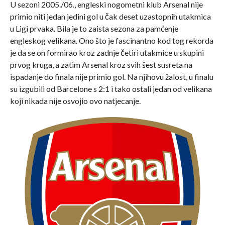
U sezoni 2005./06., engleski nogometni klub Arsenal nije
primio niti jedan jedini gol u čak deset uzastopnih utakmica
u Ligi prvaka. Bila je to zaista sezona za pamćenje
engleskog velikana. Ono što je fascinantno kod tog rekorda
je da se on formirao kroz zadnje četiri utakmice u skupini
prvog kruga, a zatim Arsenal kroz svih šest susreta na
ispadanje do finala nije primio gol. Na njihovu žalost, u finalu
su izgubili od Barcelone s 2:1 i tako ostali jedan od velikana
koji nikada nije osvojio ovo natjecanje.