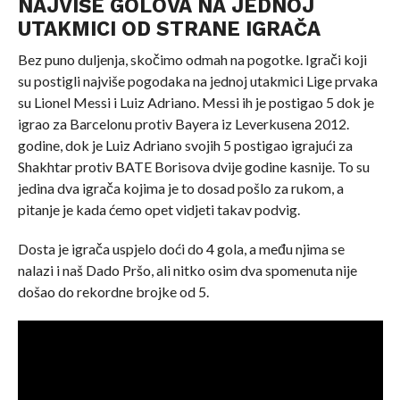
NAJVIŠE GOLOVA NA JEDNOJ
UTAKMICI OD STRANE IGRAČA
Bez puno duljenja, skočimo odmah na pogotke. Igrači koji
su postigli najviše pogodaka na jednoj utakmici Lige prvaka
su Lionel Messi i Luiz Adriano. Messi ih je postigao 5 dok je
igrao za Barcelonu protiv Bayera iz Leverkusena 2012.
godine, dok je Luiz Adriano svojih 5 postigao igrajući za
Shakhtar protiv BATE Borisova dvije godine kasnije. To su
jedina dva igrača kojima je to dosad pošlo za rukom, a
pitanje je kada ćemo opet vidjeti takav podvig.
Dosta je igrača uspjelo doći do 4 gola, a među njima se
nalazi i naš Dado Pršo, ali nitko osim dva spomenuta nije
došao do rekordne brojke od 5.