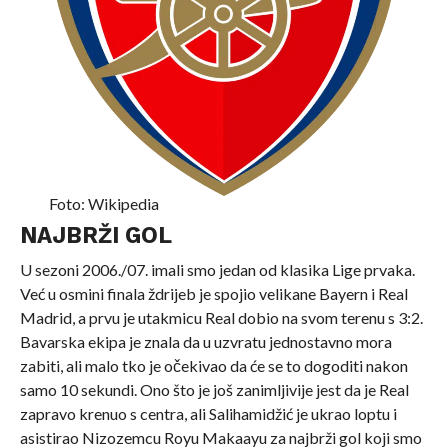
Foto: Wikipedia
NAJBRŽI GOL
U sezoni 2006./07. imali smo jedan od klasika Lige prvaka.
Već u osmini finala ždrijeb je spojio velikane Bayern i Real
Madrid, a prvu je utakmicu Real dobio na svom terenu s 3:2.
Bavarska ekipa je znala da u uzvratu jednostavno mora
zabiti, ali malo tko je očekivao da će se to dogoditi nakon
samo 10 sekundi. Ono što je još zanimljivije jest da je Real
zapravo krenuo s centra, ali Salihamidžić je ukrao loptu i
asistirao Nizozemcu Royu Makaayu za najbrži gol koji smo