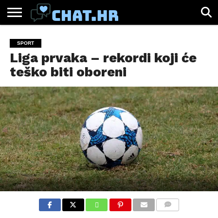
SPORT
CHAT.HR
ZABAVA
ŽIVOT
VIRALNO
SPORT
Liga prvaka – rekordi koji će
teško biti oboreni
COMMENTS