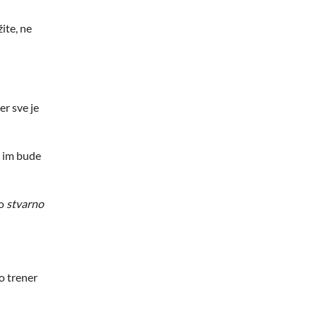
žite, ne
er sve je
a im bude
to
stvarno
ao trener