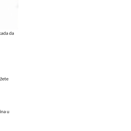
ekada da
ožete
ina u