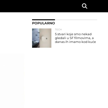
POPULARNO
TECH
5 stvari koje smo nekad
gledali u SF filmovima, a
danas ih imamo kod kuće