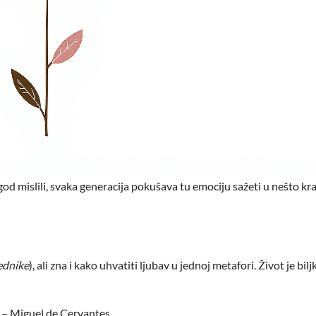
 god mislili, svaka generacija pokušava tu emociju sažeti u nešto kr
ednike
), ali zna i kako uhvatiti ljubav u jednoj metafori. Život je biljk
– Miguel de Cervantes