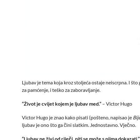
Ljubav je tema koja kroz stoljeća ostaje neiscrpna. I što
za pamćenje, i teško za zaboravljanje.
“Život je cvijet kojem je ljubav med.”
– Victor Hugo
Victor Hugo je znao kako pisati (pošteno, napisao je
Bij
ljubav je ono što ga čini slatkim. Jednostavno. Vječno.
“Ljubav ne živi od riječi, niti se može s njima dokazati.”