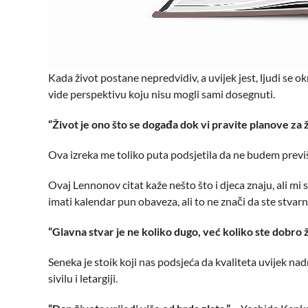
Kada život postane nepredvidiv, a uvijek jest, ljudi se
vide perspektivu koju nisu mogli sami dosegnuti.
“Život je ono što se događa dok vi pravite planove za ž
Ova izreka me toliko puta podsjetila da ne budem previše 
Ovaj Lennonov citat kaže nešto što i djeca znaju, ali mi
imati kalendar pun obaveza, ali to ne znači da ste stvar
“Glavna stvar je ne koliko dugo, već koliko ste dobro ži
Seneka je stoik koji nas podsjeća da kvaliteta uvijek na
sivilu i letargiji.