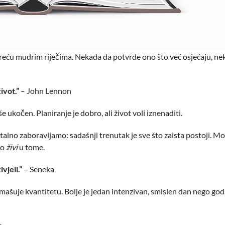
 okreću mudrim riječima. Nekada da potvrde ono što već osjećaju, n
ivot.”
– John Lennon
ukočen. Planiranje je dobro, ali život voli iznenaditi.
 stalno zaboravljamo: sadašnji trenutak je sve što zaista postoji. M
no
živi
u tome.
vjeli.”
– Seneka
dmašuje kvantitetu. Bolje je jedan intenzivan, smislen dan nego god