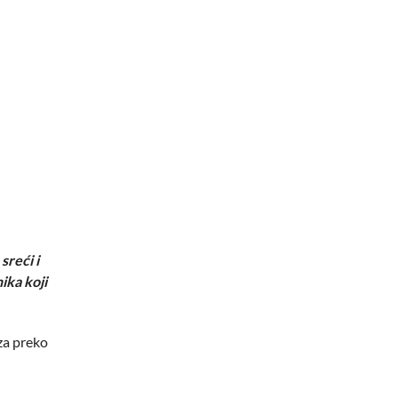
sreći i
ika koji
eza preko
u