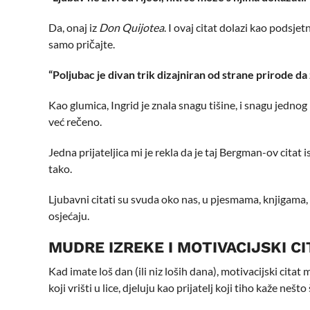
Da, onaj iz
Don Quijotea
. I ovaj citat dolazi kao podsje
samo pričajte.
“Poljubac je divan trik dizajniran od strane prirode da
Kao glumica, Ingrid je znala snagu tišine, i snagu jednog 
već rečeno.
Jedna prijateljica mi je rekla da je taj Bergman-ov citat 
tako.
Ljubavni citati su svuda oko nas, u pjesmama, knjigama, film
osjećaju.
MUDRE IZREKE I MOTIVACIJSKI CI
Kad imate loš dan (ili niz loših dana), motivacijski cita
koji vrišti u lice, djeluju kao prijatelj koji tiho kaže nešto