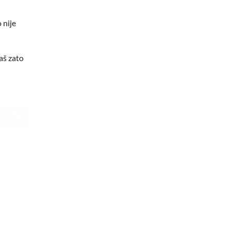
 nije
baš zato