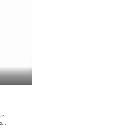
je
no…