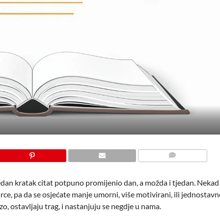
COMMENTS
jedan kratak citat potpuno promijenio dan, a možda i tjedan. Nekad 
rce, pa da se osjećate manje umorni, više motivirani, ili jednostav
rzo, ostavljaju trag, i nastanjuju se negdje u nama.