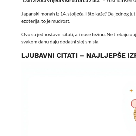
“Dan života vrijedi više od brda zlata.”
– Yoshida Kenk
Japanski monah iz 14. stoljeća. I što kaže? Da jednog jut
ezoterija, to je mudrost.
Ovo su jednostavni citati, ali nose težinu. Ne trebaju obj
svakom danu daju dodatni sloj smisla.
LJUBAVNI CITATI – NAJLJEPŠE IZ