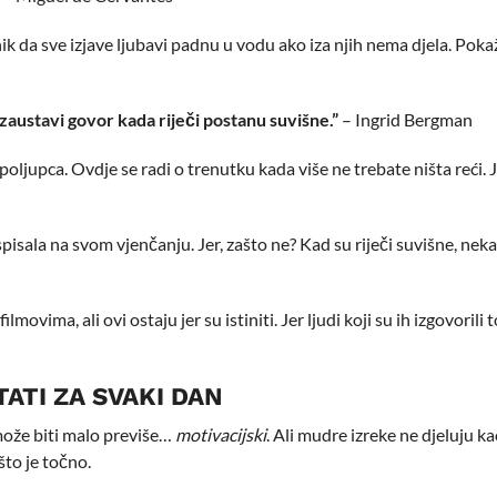
tnik da sve izjave ljubavi padnu u vodu ako iza njih nema djela. Poka
 zaustavi govor kada riječi postanu suvišne.”
– Ingrid Bergman
poljupca. Ovdje se radi o trenutku kada više ne trebate ništa reći. J
ispisala na svom vjenčanju. Jer, zašto ne? Kad su riječi suvišne, nek
ovima, ali ovi ostaju jer su istiniti. Jer ljudi koji su ih izgovorili 
TATI ZA SVAKI DAN
t može biti malo previše…
motivacijski
. Ali mudre izreke ne djeluju k
 što je točno.