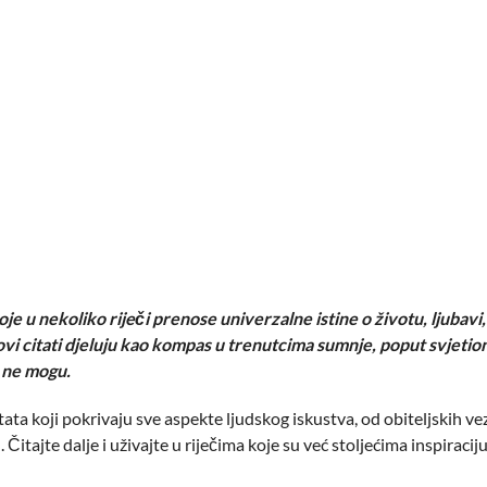
je u nekoliko riječi prenose univerzalne istine o životu, ljubavi, 
vi citati djeluju kao kompas u trenutcima sumnje, poput svjetion
a ne mogu.
tata koji pokrivaju sve aspekte ljudskog iskustva, od obiteljskih v
Čitajte dalje i uživajte u riječima koje su već stoljećima inspiracij