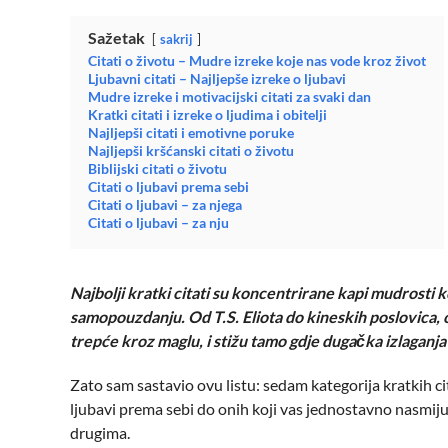
Sažetak
sakrij
Citati o životu – Mudre izreke koje nas vode kroz život
Ljubavni citati – Najljepše izreke o ljubavi
Mudre izreke i motivacijski citati za svaki dan
Kratki citati i izreke o ljudima i obitelji
Najljepši citati i emotivne poruke
Najljepši kršćanski citati o životu
Biblijski citati o životu
Citati o ljubavi prema sebi
Citati o ljubavi – za njega
Citati o ljubavi – za nju
Najbolji kratki citati su koncentrirane kapi mudrosti ko
samopouzdanju. Od T.S. Eliota do kineskih poslovica, o
trepće kroz maglu, i stižu tamo gdje dugačka izlaganj
Zato sam sastavio ovu listu: sedam kategorija kratkih ci
ljubavi prema sebi do onih koji vas jednostavno nasmiju. 
drugima.