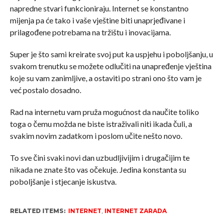
napredne stvari funkcioniraju. Internet se konstantno
mijenja pa će tako i vaše vještine biti unaprjeđivane i
prilagođene potrebama na tržištu i inovacijama.
Super je što sami kreirate svoj put ka uspjehu i poboljšanju, u
svakom trenutku se možete odlučiti na unapređenje vještina
koje su vam zanimljive, a ostaviti po strani ono što vam je
već postalo dosadno.
Rad na internetu vam pruža mogućnost da naučite toliko
toga o čemu možda ne biste istraživali niti ikada čuli, a
svakim novim zadatkom i poslom učite nešto novo.
To sve čini svaki novi dan uzbudljivijim i drugačijim te
nikada ne znate što vas očekuje. Jedina konstanta su
poboljšanje i stjecanje iskustva.
RELATED ITEMS:
INTERNET
,
INTERNET ZARADA