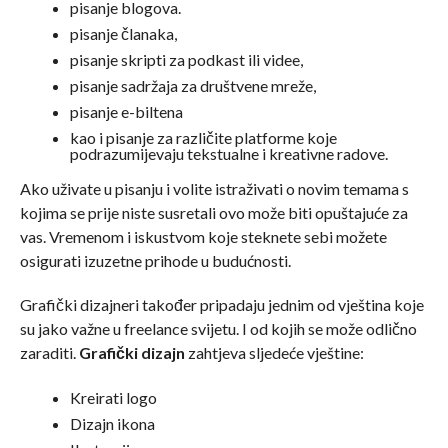
pisanje blogova.
pisanje članaka,
pisanje skripti za podkast ili videe,
pisanje sadržaja za društvene mreže,
pisanje e-biltena
kao i pisanje za različite platforme koje
podrazumijevaju tekstualne i kreativne radove.
Ako uživate u pisanju i volite istraživati o novim temama s
kojima se prije niste susretali ovo može biti opuštajuće za
vas. Vremenom i iskustvom koje steknete sebi možete
osigurati izuzetne prihode u budućnosti.
Grafički dizajneri također pripadaju jednim od vještina koje
su jako važne u freelance svijetu. I od kojih se može odlično
zaraditi.
Grafički dizajn
zahtjeva sljedeće vještine:
Kreirati logo
Dizajn ikona