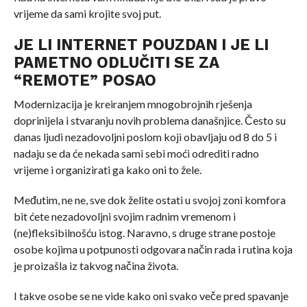
vrijeme da sami krojite svoj put.
JE LI INTERNET POUZDAN I JE LI
PAMETNO ODLUČITI SE ZA
“REMOTE” POSAO
Modernizacija je kreiranjem mnogobrojnih rješenja
doprinijela i stvaranju novih problema današnjice. Često su
danas ljudi nezadovoljni poslom koji obavljaju od 8 do 5 i
nadaju se da će nekada sami sebi moći odrediti radno
vrijeme i organizirati ga kako oni to žele.
Međutim, ne ne, sve dok želite ostati u svojoj zoni komfora
bit ćete nezadovoljni svojim radnim vremenom i
(ne)fleksibilnošću istog. Naravno, s druge strane postoje
osobe kojima u potpunosti odgovara način rada i rutina koja
je proizašla iz takvog načina života.
I takve osobe se ne vide kako oni svako veče pred spavanje