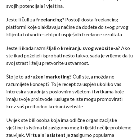
svojih potencijala i vještina.
Jeste li čuli za
freelancing
? Postoji dosta freelancing
platformi koje olakšavaju načine da dođete do svog prvog
klijenta i otvorite sebi put uspješnih freelance rezultata.
Jeste li ikada razmišljali o
kreiranju svog website-a
? Ako
ste ikad poželjeli isprobati nešto takvo, sada je vrijeme da tu
svoj strast i želju pretvorite u stvarnost.
Što je to
udruženi marketing
? Čuli ste, a možda ne
razumijete koncept? To je recept za uspjeh ukoliko vas
interesira suradnja s poslovnim svijetom i tvrtkama koje
imaju svoje proizvode i usluge te iste mogu promovirati
kroz vaš prethodno kreirani website.
Uvijek ste bili osoba koja ima odlične organizacijske
vještine i s istima bi zasigurno mogli riješiti nečije probleme
zauvijek.
Virtualni asistent
je zasigurno popularna