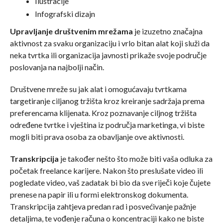
Ilustracije
Infografski dizajn
Upravljanje društvenim mrežama
je izuzetno značajna
aktivnost za svaku organizaciju i vrlo bitan alat koji služi da
neka tvrtka ili organizacija javnosti prikaže svoje područje
poslovanja na najbolji način.
Društvene mreže su jak alat i omogućavaju tvrtkama
targetiranje ciljanog tržišta kroz kreiranje sadržaja prema
preferencama klijenata. Kroz poznavanje ciljnog tržišta
određene tvrtke i vještina iz područja marketinga, vi biste
mogli biti prava osoba za obavljanje ove aktivnosti.
Transkripcija
je također nešto što može biti vaša odluka za
početak freelance karijere. Nakon što preslušate video ili
pogledate video, vaš zadatak bi bio da sve riječi koje čujete
prenese na papir ili u formi elektronskog dokumenta.
Transkripcija zahtjeva predan rad i posvećivanje pažnje
detaljima, te vođenje računa o koncentraciji kako ne biste