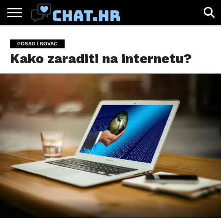
SPORT
CHAT.HR
ZABAVA
ŽIVOT
VIRALNO
POSAO I NOVAC
Kako zaraditi na internetu?