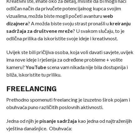
Kreativni ste, imate oko za detalj, mislite da bi mogli naći
odličan način da privučete potencijalnog kupca svojim
vizualima, možda biste mogli početi avanturu
web
dizajnera
? A možda biste svoju strast pronašli u
kreiranju
sadržaja za društvene mreže
? U svakom slučaju, to je
odlična prilika da iskoristite svoje ideje i kreativnost.
Uvijek ste bili pričljiva osoba, koja voli davati savjete, uvijek
ima nove ideje i rješenja za određene probleme + volite
kameru?
YouTube
scena vam nikada nije bila dostupnija i
bliža, iskoristite tu priliku.
FREELANCING
Prethodno spomenuti freelancing je izuzetno širok pojam i
obuhvaća puno različitih poslovnih aktivnosti.
Jedna od njih je
pisanje sadržaja
kao jedna od najtraženijih
vještina današnjice. Obuhvaća: