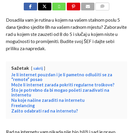
COMMENTS
Dosadila vam je rutina u kojem na vašem stalnom poslu 5
dana tjedno sjedite 8h na vašem radnom mjestu? Zaboravite
rad u kojem ste zauzeti od 8 do 5 i slučaj u kojem niste u
mogućnosti to promijeniti. Budite svoj ŠEF i dajte sebi
priliku za napredak.
Sažetak
sakrij
Je li internet pouzdan i je li pametno odlučiti se za
“remote” posao
Može li internet zarada pokriti regularne troškove?
Što je potrebno da bi mogao početi zarađivati na
internetu
Na koje načine zaraditi na internetu
Freelancing
Zašto odabrati rad na internetu?
Rad na internetu vam nikada nije bio bliži i sad je pravo