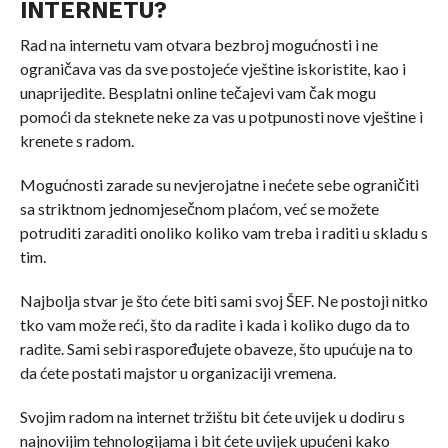
INTERNETU?
Rad na internetu vam otvara bezbroj mogućnosti i ne
ograničava vas da sve postojeće vještine iskoristite, kao i
unaprijedite. Besplatni online tečajevi vam čak mogu
pomoći da steknete neke za vas u potpunosti nove vještine i
krenete s radom.
Mogućnosti zarade su nevjerojatne i nećete sebe ograničiti
sa striktnom jednomjesečnom plaćom, već se možete
potruditi zaraditi onoliko koliko vam treba i raditi u skladu s
tim.
Najbolja stvar je što ćete biti sami svoj ŠEF. Ne postoji nitko
tko vam može reći, što da radite i kada i koliko dugo da to
radite. Sami sebi raspoređujete obaveze, što upućuje na to
da ćete postati majstor u organizaciji vremena.
Svojim radom na internet tržištu bit ćete uvijek u dodiru s
najnovijim tehnologijama i bit ćete uvijek upućeni kako