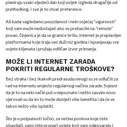
planiraju svaki sljedeći dan koji uvijek izgleda drugačije od
prethodnog. I sve je to stvar preference.
Ali kada sagledamo pouzdanost i neki osjećaj “sigurnosti”
koji vam može nedostajati ako se prebacite na “remote”
posao, činjenica je da se granice brišu. Internet je preplavljen
platformama koje traju već duži niz godina i ispunjavaju sve
uvjete klijenata i pružaju odličan izvor primanja.
MOŽE LI INTERNET ZARADA
POKRITI REGULARNE TROŠKOVE?
Bez straha i bez ikakvih predrasuda mnogi su se odlučili za
rad na internetu umjesto regularnog načina zarade. Svjesni
da je to na neki način put u nepoznato i nešto sasvim novo
vjerovali su da im to može donijeti više benefita i da će se
takvo nešto više isplatiti.
Što je u potpunosti točno, za većinu poslova koje ćete
obavljati, sami ćete pronaći uvjete koji vam odgovaraju i