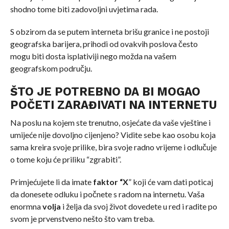
shodno tome biti zadovoljni uvjetima rada.
S obzirom da se putem interneta brišu granice i ne postoji
geografska barijera, prihodi od ovakvih poslova često
mogu biti dosta isplativiji nego možda na vašem
geografskom području.
ŠTO JE POTREBNO DA BI MOGAO
POČETI ZARAĐIVATI NA INTERNETU
Na poslu na kojem ste trenutno, osjećate da vaše vještine i
umijeće nije dovoljno cijenjeno? Vidite sebe kao osobu koja
sama kreira svoje prilike, bira svoje radno vrijeme i odlučuje
o tome koju će priliku “zgrabiti”.
Primjećujete li da imate
faktor “X
” koji će vam dati poticaj
da donesete odluku i počnete s radom na internetu. Vaša
enormna
volja
i želja da svoj život dovedete u red i radite po
svom je prvenstveno nešto što vam treba.