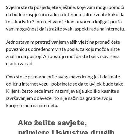
Svjesni ste da posjedujete vještine, koje vam mogu pomoći
da budete uspješni u radu na internetu, ali ne znate kako da
to iskoristite? Internet vam je kao otvorena knjiga i pruža
vam mogućnost da istražite svaki aspekt rada na internetu.
Jednostavnim pretraživanjem vaših vještina pronaći ćete
poveznicu s određenom vrsta posla, za koju možda niste
znali ni da postoji. Ali postoji i možda ste baš vi savršena
osoba za rad.
Ono što je primarno prije svega navedenog jest da imate
odličnu internet vezu i pobrinete se da to uvijek bude tako.
Klijenti često neće imati razumijevanja ukoliko kasnite s
izvršavanjem obaveze i to nije način da gradite svoju
karijeru rada na internetu.
Ako želite savjete,
primjere i iskustva drugih