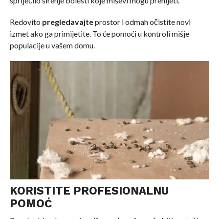
spriječilo širenje bolesti koje miševi mogu prenijeti.
Redovito
pregledavajte
prostor i odmah očistite novi
izmet ako ga primijetite. To će pomoći u kontroli mišje
populacije u vašem domu.
KORISTITE PROFESIONALNU
POMOĆ