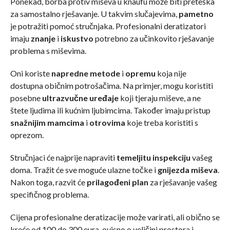
Ponekad, borba protiv miševa u knaufu može biti preteška
za samostalno rješavanje. U takvim slučajevima,
pametno
je potražiti pomoć stručnjaka. Profesionalni deratizatori
imaju
znanje
i
iskustvo
potrebno za učinkovito rješavanje
problema s miševima.
Oni koriste
napredne metode
i
opremu
koja nije
dostupna običnim potrošačima. Na primjer, mogu koristiti
posebne
ultrazvučne uređaje
koji tjeraju miševe, a ne
štete ljudima ili kućnim ljubimcima. Također imaju pristup
snažnijim mamcima
i
otrovima
koje treba koristiti s
oprezom.
Stručnjaci će najprije napraviti
temeljitu inspekciju
vašeg
doma. Tražit će sve moguće ulazne točke i
gnijezda miševa
.
Nakon toga, razvit će
prilagođeni plan
za rješavanje vašeg
specifičnog problema.
Cijena profesionalne deratizacije može varirati, ali obično se
kreće od 100 do 300 eura, ovisno o veličini prostora i