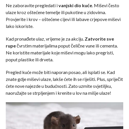
Ne zaboravite pregledati i
vanjski dio kuće
. Miševi često
ulaze kroz oštećene temelje ili pukotine u zidovima.
Provjerite i krov – oštećene cijevi ili labave crjepove miševi
lako iskoriste.
Kad pronađete ulaz, vrijeme je za akciju.
Zatvorite sve
rupe
čvrstim materijalima poput čelične vune ili cementa.
Ne koristite materijale koje miševi mogu lako pregristi,
poput plastike ili drveta.
Pregled kuće može biti naporan posao, ali isplati se. Kad
znate gdje miševi ulaze, lakše ćete ih se riješiti. Plus, spriječit
ćete nove najezde u budućnosti. Zato uzmite svjetiljku,
naoružajte se strpljenjem i krenite u lov na mišje ulaze!