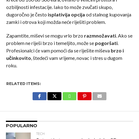
ozbiljnosti infestacije. Iako to može zvučati skupo,
dugoročno je često
isplativija opcija
od stalnog kupovanja
zamki i otrova koji možda neće riješiti problem.
Zapamtite, miševi se mogu vrlo brzo
razmnožavati
. Ako se
problem ne riješi brzo i temeljito, može se
pogoršati
.
Profesionalci će vam pomoći da se riješite miševa
brzo i
učinkovito
, štedeći vam vrijeme, novac i stres u dugom
roku.
RELATED ITEMS:
POPULARNO
TECH