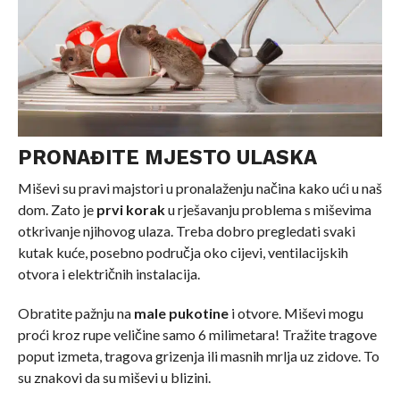
PRONAĐITE MJESTO ULASKA
Miševi su pravi majstori u pronalaženju načina kako ući u naš
dom. Zato je
prvi korak
u rješavanju problema s miševima
otkrivanje njihovog ulaza. Treba dobro pregledati svaki
kutak kuće, posebno područja oko cijevi, ventilacijskih
otvora i električnih instalacija.
Obratite pažnju na
male pukotine
i otvore. Miševi mogu
proći kroz rupe veličine samo 6 milimetara! Tražite tragove
poput izmeta, tragova grizenja ili masnih mrlja uz zidove. To
su znakovi da su miševi u blizini.