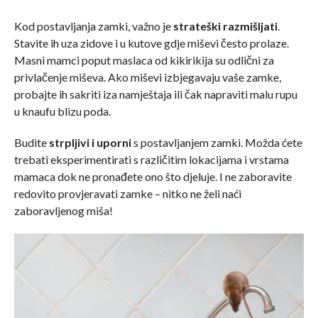
Kod postavljanja zamki, važno je
strateški razmišljati
.
Stavite ih uza zidove i u kutove gdje miševi često prolaze.
Masni mamci poput maslaca od kikirikija su odlični za
privlačenje miševa. Ako miševi izbjegavaju vaše zamke,
probajte ih sakriti iza namještaja ili čak napraviti malu rupu
u knaufu blizu poda.
Budite
strpljivi i uporni
s postavljanjem zamki. Možda ćete
trebati eksperimentirati s različitim lokacijama i vrstama
mamaca dok ne pronađete ono što djeluje. I ne zaboravite
redovito provjeravati zamke – nitko ne želi naći
zaboravljenog miša!