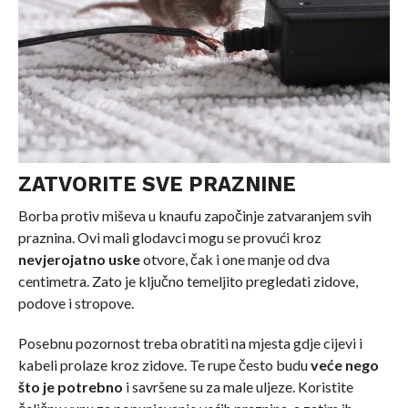
ZATVORITE SVE PRAZNINE
Borba protiv miševa u knaufu započinje zatvaranjem svih
praznina. Ovi mali glodavci mogu se provući kroz
nevjerojatno uske
otvore, čak i one manje od dva
centimetra. Zato je ključno temeljito pregledati zidove,
podove i stropove.
Posebnu pozornost treba obratiti na mjesta gdje cijevi i
kabeli prolaze kroz zidove. Te rupe često budu
veće nego
što je potrebno
i savršene su za male uljeze. Koristite