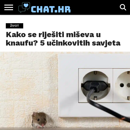
SPORT
CHAT.HR
ZABAVA
ŽIVOT
VIRALNO
ŽIVOT
Kako se riješiti miševa u
knaufu? 5 učinkovitih savjeta