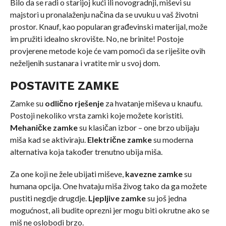
Bilo da se radi o starijoj kući ili novogradnji, miševi su
majstori u pronalaženju načina da se uvuku u vaš životni
prostor. Knauf, kao popularan građevinski materijal, može
im pružiti idealno skrovište. No, ne brinite! Postoje
provjerene metode koje će vam pomoći da se riješite ovih
neželjenih sustanara i vratite mir u svoj dom.
POSTAVITE ZAMKE
Zamke su
odlično rješenje
za hvatanje miševa u knaufu.
Postoji nekoliko vrsta zamki koje možete koristiti.
Mehaničke zamke
su klasičan izbor – one brzo ubijaju
miša kad se aktiviraju.
Električne zamke
su moderna
alternativa koja također trenutno ubija miša.
Za one koji ne žele ubijati miševe,
kavezne zamke
su
humana opcija. One hvataju miša živog tako da ga možete
pustiti negdje drugdje.
Ljepljive zamke
su još jedna
mogućnost, ali budite oprezni jer mogu biti okrutne ako se
miš ne oslobodi brzo.