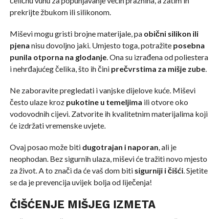
čeličnu vunu za popunjavanje većih praznina, a zatim ih
prekrijte žbukom ili silikonom.
Miševi mogu gristi brojne materijale, pa
obični silikon ili
pjena
nisu dovoljno jaki. Umjesto toga, potražite
posebna
punila otporna na glodanje
. Ona su izrađena od poliestera
i nehrđajućeg čelika, što ih čini
prečvrstima za mišje zube
.
Ne zaboravite pregledati i vanjske dijelove kuće. Miševi
često ulaze kroz
pukotine u temeljima
ili otvore oko
vodovodnih cijevi. Zatvorite ih kvalitetnim materijalima koji
će izdržati vremenske uvjete.
Ovaj posao može biti
dugotrajan i naporan
, ali je
neophodan. Bez sigurnih ulaza, miševi će tražiti novo mjesto
za život. A to znači da će vaš dom biti
sigurniji i čišći
. Sjetite
se da je prevencija uvijek bolja od liječenja!
ČIŠĆENJE MIŠJEG IZMETA