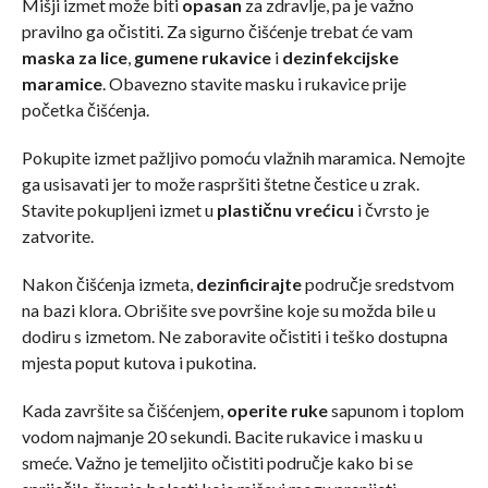
Mišji izmet može biti
opasan
za zdravlje, pa je važno
pravilno ga očistiti. Za sigurno čišćenje trebat će vam
maska za lice
,
gumene rukavice
i
dezinfekcijske
maramice
. Obavezno stavite masku i rukavice prije
početka čišćenja.
Pokupite izmet pažljivo pomoću vlažnih maramica. Nemojte
ga usisavati jer to može raspršiti štetne čestice u zrak.
Stavite pokupljeni izmet u
plastičnu vrećicu
i čvrsto je
zatvorite.
Nakon čišćenja izmeta,
dezinficirajte
područje sredstvom
na bazi klora. Obrišite sve površine koje su možda bile u
dodiru s izmetom. Ne zaboravite očistiti i teško dostupna
mjesta poput kutova i pukotina.
Kada završite sa čišćenjem,
operite ruke
sapunom i toplom
vodom najmanje 20 sekundi. Bacite rukavice i masku u
smeće. Važno je temeljito očistiti područje kako bi se