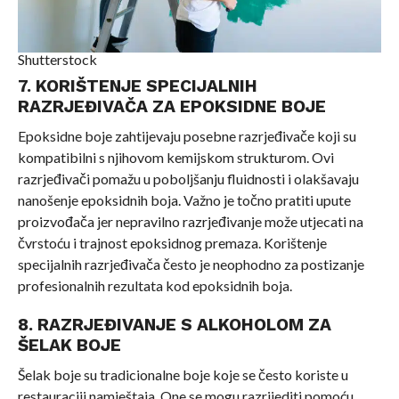
Shutterstock
7. KORIŠTENJE SPECIJALNIH
RAZRJEĐIVAČA ZA EPOKSIDNE BOJE
Epoksidne boje zahtijevaju posebne razrjeđivače koji su
kompatibilni s njihovom kemijskom strukturom. Ovi
razrjeđivači pomažu u poboljšanju fluidnosti i olakšavaju
nanošenje epoksidnih boja. Važno je točno pratiti upute
proizvođača jer nepravilno razrjeđivanje može utjecati na
čvrstoću i trajnost epoksidnog premaza. Korištenje
specijalnih razrjeđivača često je neophodno za postizanje
profesionalnih rezultata kod epoksidnih boja.
8. RAZRJEĐIVANJE S ALKOHOLOM ZA
ŠELAK BOJE
Šelak boje su tradicionalne boje koje se često koriste u
restauraciji namještaja. One se mogu razrijediti pomoću