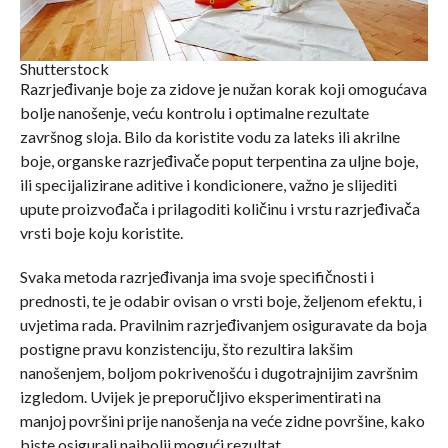
Shutterstock
Razrjeđivanje boje za zidove je nužan korak koji omogućava
bolje nanošenje, veću kontrolu i optimalne rezultate
završnog sloja. Bilo da koristite vodu za lateks ili akrilne
boje, organske razrjeđivače poput terpentina za uljne boje,
ili specijalizirane aditive i kondicionere, važno je slijediti
upute proizvođača i prilagoditi količinu i vrstu razrjeđivača
vrsti boje koju koristite.
Svaka metoda razrjeđivanja ima svoje specifičnosti i
prednosti, te je odabir ovisan o vrsti boje, željenom efektu, i
uvjetima rada. Pravilnim razrjeđivanjem osiguravate da boja
postigne pravu konzistenciju, što rezultira lakšim
nanošenjem, boljom pokrivenošću i dugotrajnijim završnim
izgledom. Uvijek je preporučljivo eksperimentirati na
manjoj površini prije nanošenja na veće zidne površine, kako
biste osigurali najbolji mogući rezultat.