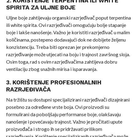
2. KORIŠTENJE TERPENTINA ILI WHITE
SPIRITA ZA ULJNE BOJE
Uljne boje zahtijevaju organski razrjeđivač poput terpentina
ili white spirita. Ovi razrjeđivači omogućuju bolje stapanje
boje i lakše nanošenje. Važno je koristiti razrjeđivač u malim
količinama, postepeno dodavajući dok ne dobijete željenu
konzistenciju. Treba biti oprezan jer prekomjerno
razrjeđivanje može utjecati na boju i trajnost završnog sloja.
Osim toga, rad s ovim razrjeđivačima zahtijeva dobru
ventilaciju zbog snažnih mirisa i isparavanja.
3. KORIŠTENJE PROFESIONALNIH
RAZRJEĐIVAČA
Na tržištu su dostupni specijalizirani razrjeđivači dizajnirani
posebno za određene vrste boja. Ovi proizvodi su
formulirani da poboljšaju performanse boje, olakšavaju
nanošenje i povećavaju trajnost. Važno je pročitati upute
proizvođača i strogo ih se pridržavati prilikom
razrjeđivanja. Korištenje specijaliziranih razrjeđivača može