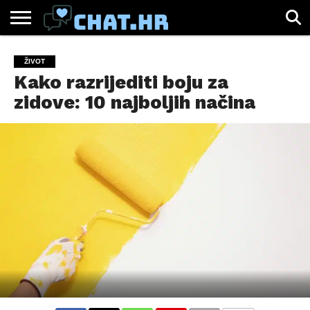
SPORT
CHAT.HR
ZABAVA
ŽIVOT
VIRALNO
ŽIVOT
Kako razrijediti boju za
zidove: 10 najboljih načina