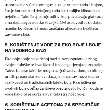
usporavanje sušenja omogućuju dulje vrijeme rada s bojom,
što je korisno kod detaljnog rada ili u toplijim klimatskim
uvjetima. Također, postoje aditivi koji povećavaju glatkoću i
smanjuju tragove četke ili valjka. Ovi proizvodi se dodaju u
manjim količinama i mogu značajno utjecati na kvalitetu
završnog sloja.
5. KORIŠTENJE VODE ZA EKO BOJE I BOJE
NA VODENOJ BAZI
Eko boje i boje na vodenoj bazi su sve popularnije zbog
svoje ekološke prihvatljivosti i manjeg utjecaja na zdravlje.
Takve boje se također mogu razrjeđivati vodom, no bitno je
pratiti preporuke proizvođača jer se sastav može znatno
razlikovati od tradicionalnih lateks boja. Razrjeđivanje
ovakvih boja obično zahtijeva preciznost u količini dodane
vode kako bi se održala kvaliteta i trajnost boje.
6. KORIŠTENJE ACETONA ZA SPECIFIČNE