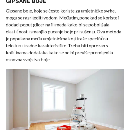
GIPSANE BOJE
Gipsane boje, koje se često koriste za umjetničke svrhe,
mogu se razrijediti vodom. Međutim, ponekad se koriste i
dodaci poput glicerina ili meda kako bi se poboljšala
elastičnost i smanjilo pucanje boje pri sušenju. Ova metoda
je popularna među umjetnicima koji traže specifičnu
teksturu i radne karakteristike. Treba biti oprezan s
količinama dodataka kako se ne bi previše promijenila
osnovna svojstva boje.