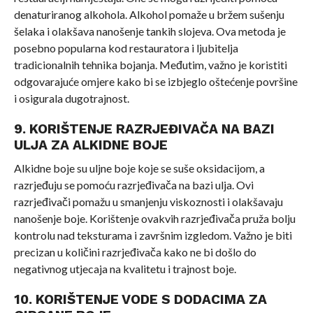
denaturiranog alkohola. Alkohol pomaže u bržem sušenju
šelaka i olakšava nanošenje tankih slojeva. Ova metoda je
posebno popularna kod restauratora i ljubitelja
tradicionalnih tehnika bojanja. Međutim, važno je koristiti
odgovarajuće omjere kako bi se izbjeglo oštećenje površine
i osigurala dugotrajnost.
9. KORIŠTENJE RAZRJEĐIVAČA NA BAZI
ULJA ZA ALKIDNE BOJE
Alkidne boje su uljne boje koje se suše oksidacijom, a
razrjeđuju se pomoću razrjeđivača na bazi ulja. Ovi
razrjeđivači pomažu u smanjenju viskoznosti i olakšavaju
nanošenje boje. Korištenje ovakvih razrjeđivača pruža bolju
kontrolu nad teksturama i završnim izgledom. Važno je biti
precizan u količini razrjeđivača kako ne bi došlo do
negativnog utjecaja na kvalitetu i trajnost boje.
10. KORIŠTENJE VODE S DODACIMA ZA