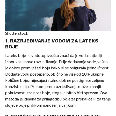
Shutterstock
1. RAZRJEĐIVANJE VODOM ZA LATEKS
BOJE
Lateks boje su vodotopive, što znači da je voda najbolji
izbor za njihovo razrjeđivanje. Prije dodavanja vode, važno
je dobro promiješati boju kako bi se osigurala jednoličnost.
Dodajte vodu postepeno, obično ne više od 10% ukupne
količine boje, miješajući stalno dok ne postignete željenu
konzistenciju. Prekomjerno razrjeđivanje može smanjiti
pokrivnost i trajnost boje, stoga je bitno biti oprezan. Ova
metoda je idealna za prilagodbu boje za prskalice ili za tanje
slojeve boje prilikom nanošenja valjkom.