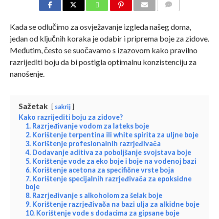
COMMENTS
Kada se odlučimo za osvježavanje izgleda našeg doma,
jedan od ključnih koraka je odabir i priprema boje za zidove.
Međutim, često se suočavamo s izazovom kako pravilno
razrijediti boju da bi postigla optimalnu konzistenciju za
nanošenje.
Sažetak
sakrij
Kako razrijediti boju za zidove?
1. Razrjeđivanje vodom za lateks boje
2. Korištenje terpentina ili white spirita za uljne boje
3. Korištenje profesionalnih razrjeđivača
4. Dodavanje aditiva za poboljšanje svojstava boje
5. Korištenje vode za eko boje i boje na vodenoj bazi
6. Korištenje acetona za specifične vrste boja
7. Korištenje specijalnih razrjeđivača za epoksidne
boje
8. Razrjeđivanje s alkoholom za šelak boje
9. Korištenje razrjeđivača na bazi ulja za alkidne boje
10. Korištenje vode s dodacima za gipsane boje