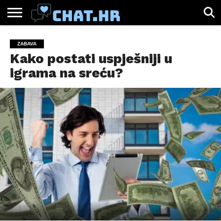
SPORT
CHAT.HR
ZABAVA
ŽIVOT
VIRALNO
ZABAVA
Kako postati uspješniji u
igrama na sreću?