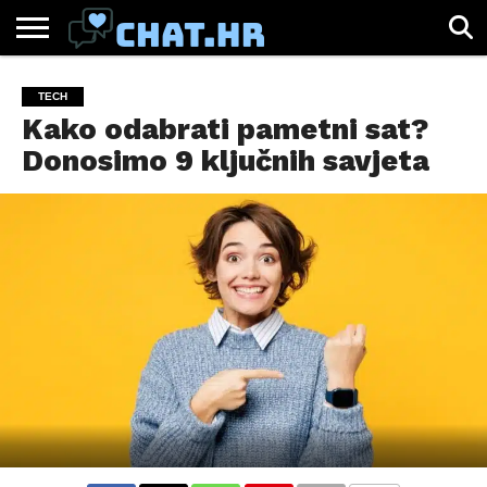
SPORT
CHAT.HR
ZABAVA
ŽIVOT
VIRALNO
TECH
Kako odabrati pametni sat?
Donosimo 9 ključnih savjeta