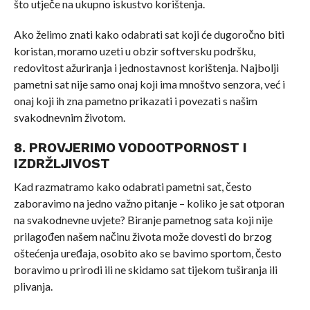
što utječe na ukupno iskustvo korištenja.
Ako želimo znati kako odabrati sat koji će dugoročno biti
koristan, moramo uzeti u obzir softversku podršku,
redovitost ažuriranja i jednostavnost korištenja. Najbolji
pametni sat nije samo onaj koji ima mnoštvo senzora, već i
onaj koji ih zna pametno prikazati i povezati s našim
svakodnevnim životom.
8. PROVJERIMO VODOOTPORNOST I
IZDRŽLJIVOST
Kad razmatramo kako odabrati pametni sat, često
zaboravimo na jedno važno pitanje – koliko je sat otporan
na svakodnevne uvjete? Biranje pametnog sata koji nije
prilagođen našem načinu života može dovesti do brzog
oštećenja uređaja, osobito ako se bavimo sportom, često
boravimo u prirodi ili ne skidamo sat tijekom tuširanja ili
plivanja.