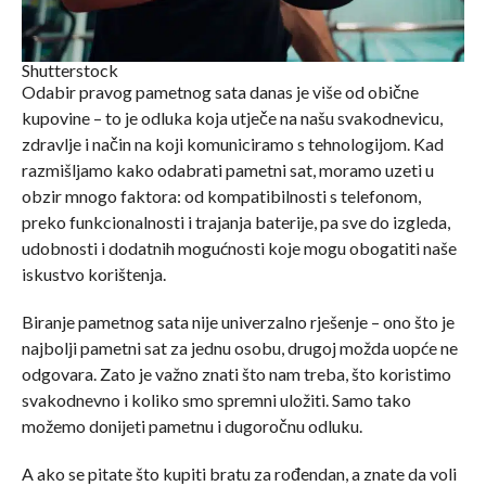
Shutterstock
Odabir pravog pametnog sata danas je više od obične
kupovine – to je odluka koja utječe na našu svakodnevicu,
zdravlje i način na koji komuniciramo s tehnologijom. Kad
razmišljamo kako odabrati pametni sat, moramo uzeti u
obzir mnogo faktora: od kompatibilnosti s telefonom,
preko funkcionalnosti i trajanja baterije, pa sve do izgleda,
udobnosti i dodatnih mogućnosti koje mogu obogatiti naše
iskustvo korištenja.
Biranje pametnog sata nije univerzalno rješenje – ono što je
najbolji pametni sat za jednu osobu, drugoj možda uopće ne
odgovara. Zato je važno znati što nam treba, što koristimo
svakodnevno i koliko smo spremni uložiti. Samo tako
možemo donijeti pametnu i dugoročnu odluku.
A ako se pitate što kupiti bratu za rođendan, a znate da voli