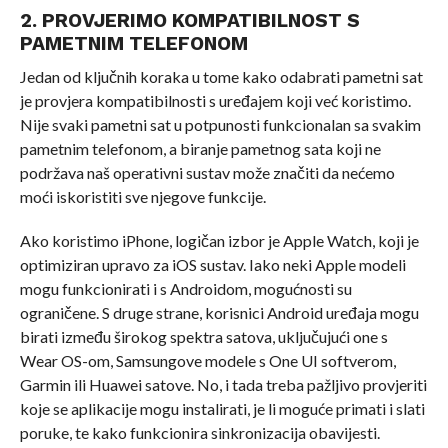
2. PROVJERIMO KOMPATIBILNOST S
PAMETNIM TELEFONOM
Jedan od ključnih koraka u tome kako odabrati pametni sat
je provjera kompatibilnosti s uređajem koji već koristimo.
Nije svaki pametni sat u potpunosti funkcionalan sa svakim
pametnim telefonom, a biranje pametnog sata koji ne
podržava naš operativni sustav može značiti da nećemo
moći iskoristiti sve njegove funkcije.
Ako koristimo iPhone, logičan izbor je Apple Watch, koji je
optimiziran upravo za iOS sustav. Iako neki Apple modeli
mogu funkcionirati i s Androidom, mogućnosti su
ograničene. S druge strane, korisnici Android uređaja mogu
birati između širokog spektra satova, uključujući one s
Wear OS-om, Samsungove modele s One UI softverom,
Garmin ili Huawei satove. No, i tada treba pažljivo provjeriti
koje se aplikacije mogu instalirati, je li moguće primati i slati
poruke, te kako funkcionira sinkronizacija obavijesti.