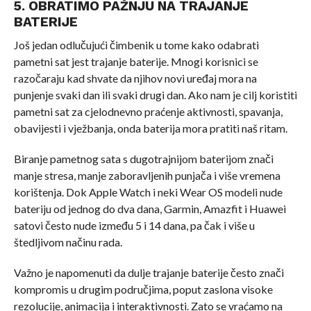
5. OBRATIMO PAŽNJU NA TRAJANJE
BATERIJE
Još jedan odlučujući čimbenik u tome kako odabrati
pametni sat jest trajanje baterije. Mnogi korisnici se
razočaraju kad shvate da njihov novi uređaj mora na
punjenje svaki dan ili svaki drugi dan. Ako nam je cilj koristiti
pametni sat za cjelodnevno praćenje aktivnosti, spavanja,
obavijesti i vježbanja, onda baterija mora pratiti naš ritam.
Biranje pametnog sata s dugotrajnijom baterijom znači
manje stresa, manje zaboravljenih punjača i više vremena
korištenja. Dok Apple Watch i neki Wear OS modeli nude
bateriju od jednog do dva dana, Garmin, Amazfit i Huawei
satovi često nude između 5 i 14 dana, pa čak i više u
štedljivom načinu rada.
Važno je napomenuti da dulje trajanje baterije često znači
kompromis u drugim područjima, poput zaslona visoke
rezolucije, animacija i interaktivnosti. Zato se vraćamo na