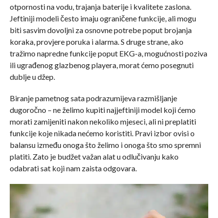
otpornosti na vodu, trajanja baterije i kvalitete zaslona.
Jeftiniji modeli često imaju ograničene funkcije, ali mogu
biti sasvim dovoljni za osnovne potrebe poput brojanja
koraka, provjere poruka i alarma. S druge strane, ako
tražimo napredne funkcije poput EKG-a, mogućnosti poziva
ili ugrađenog glazbenog playera, morat ćemo posegnuti
dublje u džep.
Biranje pametnog sata podrazumijeva razmišljanje
dugoročno – ne želimo kupiti najjeftiniji model koji ćemo
morati zamijeniti nakon nekoliko mjeseci, ali ni preplatiti
funkcije koje nikada nećemo koristiti. Pravi izbor ovisi o
balansu između onoga što želimo i onoga što smo spremni
platiti. Zato je budžet važan alat u odlučivanju kako
odabrati sat koji nam zaista odgovara.