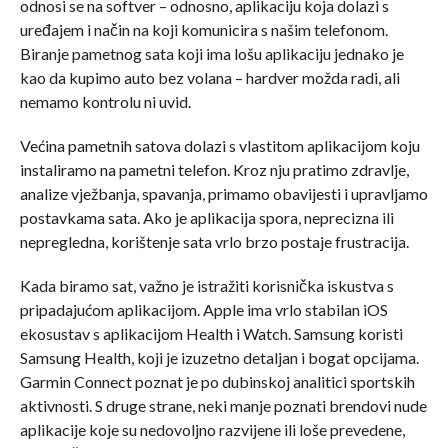
odnosi se na softver – odnosno, aplikaciju koja dolazi s
uređajem i način na koji komunicira s našim telefonom.
Biranje pametnog sata koji ima lošu aplikaciju jednako je
kao da kupimo auto bez volana – hardver možda radi, ali
nemamo kontrolu ni uvid.
Većina pametnih satova dolazi s vlastitom aplikacijom koju
instaliramo na pametni telefon. Kroz nju pratimo zdravlje,
analize vježbanja, spavanja, primamo obavijesti i upravljamo
postavkama sata. Ako je aplikacija spora, neprecizna ili
nepregledna, korištenje sata vrlo brzo postaje frustracija.
Kada biramo sat, važno je istražiti korisnička iskustva s
pripadajućom aplikacijom. Apple ima vrlo stabilan iOS
ekosustav s aplikacijom Health i Watch. Samsung koristi
Samsung Health, koji je izuzetno detaljan i bogat opcijama.
Garmin Connect poznat je po dubinskoj analitici sportskih
aktivnosti. S druge strane, neki manje poznati brendovi nude
aplikacije koje su nedovoljno razvijene ili loše prevedene,