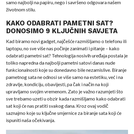
samo najbolji na papiru, nego i savršeno odgovara našem
životnom stilu.
KAKO ODABRATI PAMETNI SAT?
DONOSIMO 9 KLJUČNIH SAVJETA
Kad biramo novi gadget, najčešće razmišljamo o telefonu ili
laptopu, no sve više nas počinje zanimati i pitanje – kako
odabrati pametni sat? Tehnologija nosivih uređaja postala je
toliko napredna da najbolji pametni satovi danas nude
funkcionalnosti koje su donedavno bile nezamislive. Biranje
pametnog sata ne odnosi se više samo na estetiku, već i na
zdravlje, kondiciju, obavijesti, pa čak i način na koji
upravljamo svojim vremenom. Zato je važno razumjeti što
sve trebamo uzeti u obzir kada razmišljamo kako odabrati
sat koji će nas pratiti svakog dana. Kroz ovaj vodič
saznajmo koje su ključne smjernice za biranje sata koji će
ispuniti naša očekivanja.