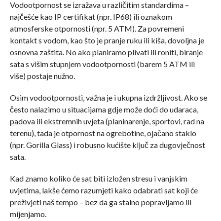
Vodootpornost se izražava u različitim standardima –
najčešće kao IP certifikat (npr. IP68) ili oznakom
atmosferske otpornosti (npr. 5 ATM). Za povremeni
kontakt s vodom, kao što je pranje ruku ili kiša, dovoljna je
osnovna zaštita. No ako planiramo plivati ili roniti, biranje
sata s višim stupnjem vodootpornosti (barem 5 ATM ili
više) postaje nužno.
Osim vodootpornosti, važna je i ukupna izdržljivost. Ako se
često nalazimo u situacijama gdje može doći do udaraca,
padova ili ekstremnih uvjeta (planinarenje, sportovi, rad na
terenu), tada je otpornost na ogrebotine, ojačano staklo
(npr. Gorilla Glass) i robusno kućište ključ za dugovječnost
sata.
Kad znamo koliko će sat biti izložen stresu i vanjskim
uvjetima, lakše ćemo razumjeti kako odabrati sat koji će
preživjeti naš tempo – bez da ga stalno popravljamo ili
mijenjamo.