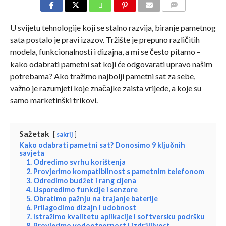
COMMENTS
U svijetu tehnologije koji se stalno razvija, biranje pametnog
sata postalo je pravi izazov. Tržište je prepuno različitih
modela, funkcionalnosti i dizajna, a mi se često pitamo –
kako odabrati pametni sat koji će odgovarati upravo našim
potrebama? Ako tražimo najbolji pametni sat za sebe,
važno je razumjeti koje značajke zaista vrijede, a koje su
samo marketinški trikovi.
Sažetak
sakrij
Kako odabrati pametni sat? Donosimo 9 ključnih
savjeta
1. Odredimo svrhu korištenja
2. Provjerimo kompatibilnost s pametnim telefonom
3. Odredimo budžet i rang cijena
4. Usporedimo funkcije i senzore
5. Obratimo pažnju na trajanje baterije
6. Prilagodimo dizajn i udobnost
7. Istražimo kvalitetu aplikacije i softversku podršku
8. Provjerimo vodootpornost i izdržljivost