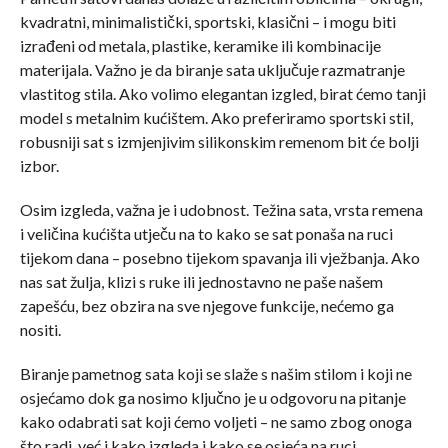
kvadratni, minimalistički, sportski, klasični – i mogu biti
izrađeni od metala, plastike, keramike ili kombinacije
materijala. Važno je da biranje sata uključuje razmatranje
vlastitog stila. Ako volimo elegantan izgled, birat ćemo tanji
model s metalnim kućištem. Ako preferiramo sportski stil,
robusniji sat s izmjenjivim silikonskim remenom bit će bolji
izbor.
Osim izgleda, važna je i udobnost. Težina sata, vrsta remena
i veličina kućišta utječu na to kako se sat ponaša na ruci
tijekom dana – posebno tijekom spavanja ili vježbanja. Ako
nas sat žulja, klizi s ruke ili jednostavno ne paše našem
zapešću, bez obzira na sve njegove funkcije, nećemo ga
nositi.
Biranje pametnog sata koji se slaže s našim stilom i koji ne
osjećamo dok ga nosimo ključno je u odgovoru na pitanje
kako odabrati sat koji ćemo voljeti – ne samo zbog onoga
što radi, već i kako izgleda i kako se osjeća na ruci.