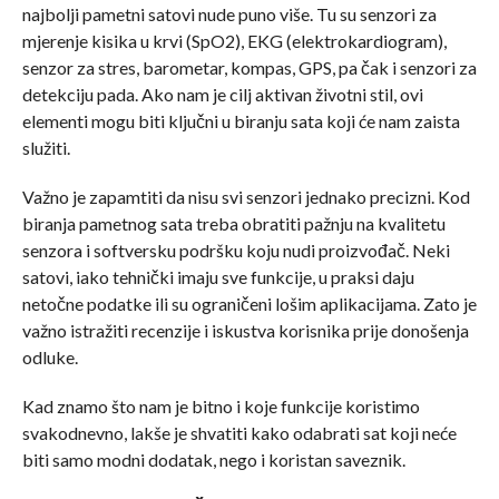
najbolji pametni satovi nude puno više. Tu su senzori za
mjerenje kisika u krvi (SpO2), EKG (elektrokardiogram),
senzor za stres, barometar, kompas, GPS, pa čak i senzori za
detekciju pada. Ako nam je cilj aktivan životni stil, ovi
elementi mogu biti ključni u biranju sata koji će nam zaista
služiti.
Važno je zapamtiti da nisu svi senzori jednako precizni. Kod
biranja pametnog sata treba obratiti pažnju na kvalitetu
senzora i softversku podršku koju nudi proizvođač. Neki
satovi, iako tehnički imaju sve funkcije, u praksi daju
netočne podatke ili su ograničeni lošim aplikacijama. Zato je
važno istražiti recenzije i iskustva korisnika prije donošenja
odluke.
Kad znamo što nam je bitno i koje funkcije koristimo
svakodnevno, lakše je shvatiti kako odabrati sat koji neće
biti samo modni dodatak, nego i koristan saveznik.