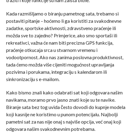
tražiti i koje funkcije su nam zaista bitne.
Kada razmišljamo o biranju pametnog sata, trebamo si
postaviti pitanje – hoćemo li ga koristiti za svakodnevne
zadatke, sportske aktivnosti, zdravstveno praćenje ili
možda sve to zajedno? Primjerice, ako smo sportaši ili
rekreativci, važna će nam biti precizna GPS funkcija,
praćenje otkucaja srca u stvarnom vremenu i
vodootpornost. Ako nas zanima poslovna produktivnost,
tada ćemo možda više cijeniti mogućnost upravljanja
pozivima i porukama, integraciju s kalendarom ili
sinkronizaciju s e-mailom.
Kako bismo znali kako odabrati sat koji odgovara našim
navikama, moramo prvo jasno znati koje su te navike.
Biranje sata bez tog uvida često dovodi do kupnje modela
koji kasnije ne koristimo u punom potencijalu. Najbolji
pametni sat za nas nije onaj s najviše opcija, već onaj koji
odgovara našim svakodnevnim potrebama.