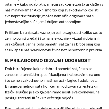
pitanje – kako odabrati pametni sat koji je zaista usklađen s
našim navikama? Ako nismo tip koji svakodnevno koristi
sve napredne funkcije, možda nam više odgovara sat s
jednostavnijim sučeljem i duljom autonomijom.
Prilikom biranja sata važno je realno sagledati koliko često
želimo puniti uređaj i što nam je važnije – vizualni dojam ili
praktičnost. Jer najbolji pametni sat za nas bit će onaj koji
se uklapa u naš svakodnevni život bez nepotrebnih prekida.
6. PRILAGODIMO DIZAJN I UDOBNOST
Dok istražujemo kako odabrati pametni sat, često se
zanesemo tehničkim specifikacijama i zaboravimo na ono
što ćemo svakodnevno imati na ruci – izgled i udobnost.
Biranje pametnog sata koji će nam odgovarati i estetski i
fizički ključno je ako ga planiramo nositi svakodnevno, na
poslu, u teretani ili čak uz večernju odjeću.
Pametni satovi danas dolaze u različitim oblicima – okrugli,