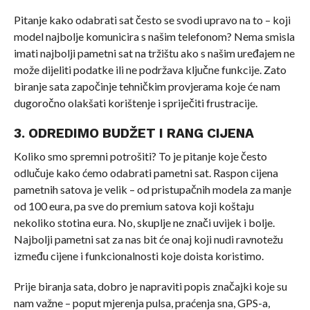
Pitanje kako odabrati sat često se svodi upravo na to – koji
model najbolje komunicira s našim telefonom? Nema smisla
imati najbolji pametni sat na tržištu ako s našim uređajem ne
može dijeliti podatke ili ne podržava ključne funkcije. Zato
biranje sata započinje tehničkim provjerama koje će nam
dugoročno olakšati korištenje i spriječiti frustracije.
3. ODREDIMO BUDŽET I RANG CIJENA
Koliko smo spremni potrošiti? To je pitanje koje često
odlučuje kako ćemo odabrati pametni sat. Raspon cijena
pametnih satova je velik – od pristupačnih modela za manje
od 100 eura, pa sve do premium satova koji koštaju
nekoliko stotina eura. No, skuplje ne znači uvijek i bolje.
Najbolji pametni sat za nas bit će onaj koji nudi ravnotežu
između cijene i funkcionalnosti koje doista koristimo.
Prije biranja sata, dobro je napraviti popis značajki koje su
nam važne – poput mjerenja pulsa, praćenja sna, GPS-a,