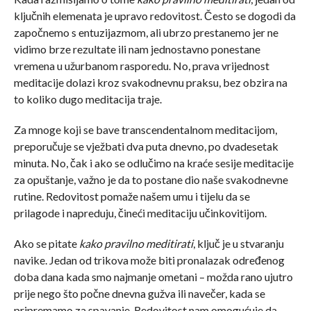
ključnih elemenata je upravo redovitost. Često se dogodi da
započnemo s entuzijazmom, ali ubrzo prestanemo jer ne
vidimo brze rezultate ili nam jednostavno ponestane
vremena u užurbanom rasporedu. No, prava vrijednost
meditacije dolazi kroz svakodnevnu praksu, bez obzira na
to koliko dugo meditacija traje.
Za mnoge koji se bave transcendentalnom meditacijom,
preporučuje se vježbati dva puta dnevno, po dvadesetak
minuta. No, čak i ako se odlučimo na kraće sesije meditacije
za opuštanje, važno je da to postane dio naše svakodnevne
rutine. Redovitost pomaže našem umu i tijelu da se
prilagode i napreduju, čineći meditaciju učinkovitijom.
Ako se pitate
kako pravilno meditirati
, ključ je u stvaranju
navike. Jedan od trikova može biti pronalazak određenog
doba dana kada smo najmanje ometani – možda rano ujutro
prije nego što počne dnevna gužva ili navečer, kada se
pripremamo za spavanje. Redovitost nam omogućuje da