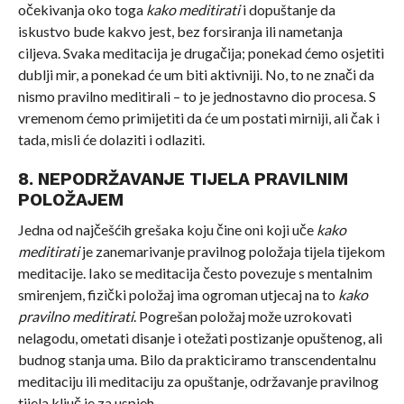
očekivanja oko toga
kako meditirati
i dopuštanje da
iskustvo bude kakvo jest, bez forsiranja ili nametanja
ciljeva. Svaka meditacija je drugačija; ponekad ćemo osjetiti
dublji mir, a ponekad će um biti aktivniji. No, to ne znači da
nismo pravilno meditirali – to je jednostavno dio procesa. S
vremenom ćemo primijetiti da će um postati mirniji, ali čak i
tada, misli će dolaziti i odlaziti.
8. NEPODRŽAVANJE TIJELA PRAVILNIM
POLOŽAJEM
Jedna od najčešćih grešaka koju čine oni koji uče
kako
meditirati
je zanemarivanje pravilnog položaja tijela tijekom
meditacije. Iako se meditacija često povezuje s mentalnim
smirenjem, fizički položaj ima ogroman utjecaj na to
kako
pravilno meditirati
. Pogrešan položaj može uzrokovati
nelagodu, ometati disanje i otežati postizanje opuštenog, ali
budnog stanja uma. Bilo da prakticiramo transcendentalnu
meditaciju ili meditaciju za opuštanje, održavanje pravilnog
tijela ključ je za uspjeh.