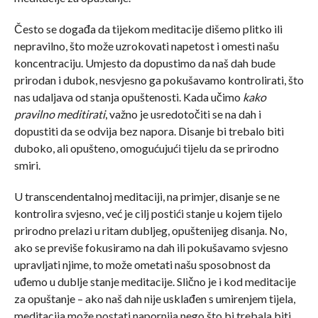
Često se događa da tijekom meditacije dišemo plitko ili
nepravilno, što može uzrokovati napetost i omesti našu
koncentraciju. Umjesto da dopustimo da naš dah bude
prirodan i dubok, nesvjesno ga pokušavamo kontrolirati, što
nas udaljava od stanja opuštenosti. Kada učimo
kako
pravilno meditirati
, važno je usredotočiti se na dah i
dopustiti da se odvija bez napora. Disanje bi trebalo biti
duboko, ali opušteno, omogućujući tijelu da se prirodno
smiri.
U transcendentalnoj meditaciji, na primjer, disanje se ne
kontrolira svjesno, već je cilj postići stanje u kojem tijelo
prirodno prelazi u ritam dubljeg, opuštenijeg disanja. No,
ako se previše fokusiramo na dah ili pokušavamo svjesno
upravljati njime, to može ometati našu sposobnost da
uđemo u dublje stanje meditacije. Slično je i kod meditacije
za opuštanje – ako naš dah nije usklađen s umirenjem tijela,
meditacija može postati napornija nego što bi trebala biti.