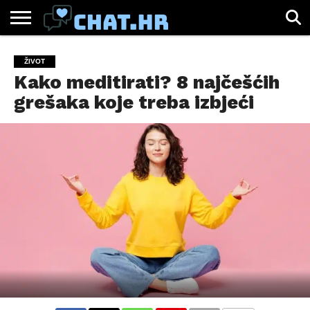
SPORT
CHAT.HR
ZABAVA
ŽIVOT
VIRALNO
ŽIVOT
Kako meditirati? 8 najčešćih
grešaka koje treba izbjeći