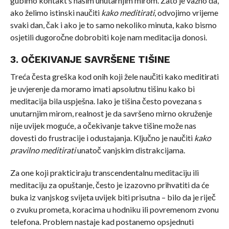
gubimo kontakt s našim unutarnjim mirom. Zato je važno da,
ako želimo istinski naučiti
kako meditirati
, odvojimo vrijeme
svaki dan, čak i ako je to samo nekoliko minuta, kako bismo
osjetili dugoročne dobrobiti koje nam meditacija donosi.
3. OČEKIVANJE SAVRŠENE TIŠINE
Treća česta greška kod onih koji žele naučiti kako meditirati
je uvjerenje da moramo imati apsolutnu tišinu kako bi
meditacija bila uspješna. Iako je tišina često povezana s
unutarnjim mirom, realnost je da savršeno mirno okruženje
nije uvijek moguće, a očekivanje takve tišine može nas
dovesti do frustracije i odustajanja. Ključno je naučiti
kako
pravilno meditirati
unatoč vanjskim distrakcijama.
Za one koji prakticiraju transcendentalnu meditaciju ili
meditaciju za opuštanje, često je izazovno prihvatiti da će
buka iz vanjskog svijeta uvijek biti prisutna – bilo da je riječ
o zvuku prometa, koracima u hodniku ili povremenom zvonu
telefona. Problem nastaje kad postanemo opsjednuti