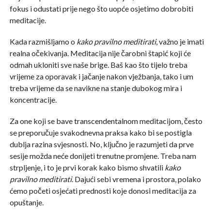
fokus i odustati prije nego što uopće osjetimo dobrobiti
meditacije.
Kada razmišljamo o
kako pravilno meditirati
, važno je imati
realna očekivanja. Meditacija nije čarobni štapić koji će
odmah ukloniti sve naše brige. Baš kao što tijelo treba
vrijeme za oporavak i jačanje nakon vježbanja, tako i um
treba vrijeme da se navikne na stanje dubokog mira i
koncentracije.
Za one koji se bave transcendentalnom meditacijom, često
se preporučuje svakodnevna praksa kako bi se postigla
dublja razina svjesnosti. No, ključno je razumjeti da prve
sesije možda neće donijeti trenutne promjene. Treba nam
strpljenje, i to je prvi korak kako bismo shvatili
kako
pravilno meditirati
. Dajući sebi vremena i prostora, polako
ćemo početi osjećati prednosti koje donosi meditacija za
opuštanje.