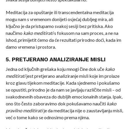
Meditacija za opuštanje ili transcendentalna meditacija
mogu nam s vremenom donijeti osjećaj dubljeg mira, ali
ključno je da pristupamo svakoj sesiji bez pritiska. Ako
naučimo
kako meditirati
s fokusom na sam proces, a ne na
ishod, primijetit ćemo da će rezultati prirodno doći, kada im
damo vremena i prostora.
5. PRETJERANO ANALIZIRANJE MISLI
Jedna od ključnih grešaka koju mnogi čine dok uče
kako
meditirati
jest pretjerano analiziranje misli koje im prolaze
kroz glavu tijekom meditacije. Kada sjednemo i pokušamo
se opustiti, prirodno je da nam se javljaju različite misli – od
svakodnevnih obaveza do dubljih emocionalnih stanja. Ipak,
ono što često zaboravimo dok pokušavamo naučiti
kako
pravilno meditirati
je da meditacija nije o zaustavljanju misli,
već o tome kako se odnosimo prema njima.