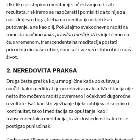
Ukoliko pristupimo meditaciji s očekivanjem brzih
rezultata, riskiramo se razočarati i pomisliti da to nije za
nas. Umjesto toga, trebamo meditaciju vidjeti kao
putovanje, a ne kao cilj. Pokušajmo svakodnevno raditi na
tome da naučimo
kako pravilno meditirati
i vidjet ćemo da
će, s vremenom, transcendentalna meditacija postati
prirodniji dio naše rutine, donoseći sve veće dobrobiti u naš
život.
2. NEREDOVITA PRAKSA
Druga česta greška koju mnogi čine kada pokušavaju
naučiti kako meditirati je neredovita praksa. Meditacija nije
nešto što možemo raditi povremeno i očekivati dugoročne
rezultate. Baš kao što vježbanje tijela zahtijeva disciplinu i
kontinuitet, tako i meditacija za opuštanje, kao i
transcendentalna meditacija, traže dosljednost kako bi se
postigao puni učinak.
Kada razmišljamo o tome
kako pravilno meditirati
, jedan od