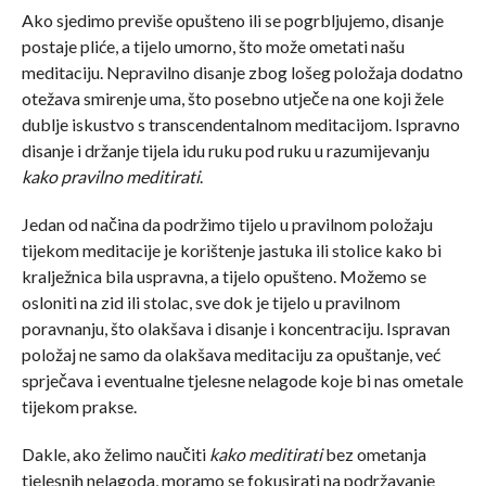
Ako sjedimo previše opušteno ili se pogrbljujemo, disanje
postaje pliće, a tijelo umorno, što može ometati našu
meditaciju. Nepravilno disanje zbog lošeg položaja dodatno
otežava smirenje uma, što posebno utječe na one koji žele
dublje iskustvo s transcendentalnom meditacijom. Ispravno
disanje i držanje tijela idu ruku pod ruku u razumijevanju
kako pravilno meditirati
.
Jedan od načina da podržimo tijelo u pravilnom položaju
tijekom meditacije je korištenje jastuka ili stolice kako bi
kralježnica bila uspravna, a tijelo opušteno. Možemo se
osloniti na zid ili stolac, sve dok je tijelo u pravilnom
poravnanju, što olakšava i disanje i koncentraciju. Ispravan
položaj ne samo da olakšava meditaciju za opuštanje, već
sprječava i eventualne tjelesne nelagode koje bi nas ometale
tijekom prakse.
Dakle, ako želimo naučiti
kako meditirati
bez ometanja
tjelesnih nelagoda, moramo se fokusirati na podržavanje