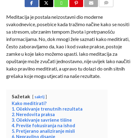
COMMENTS
Meditacija je postala neizostavni dio moderne
svakodnevice, posebice kada tražimo načine kako se nositi
sa stresom, ubrzanim tempom života i pretrpanošću
informacijama. No, dok mnogi žele saznati kako meditirati,
često zaboravljamo da, kao i kod svake prakse, postoje
zamke u koje lako možemo upasti. Iako meditacija za
opuštanje može zvučati jednostavno, nije uvijek lako naučiti
kako pravilno meditirati, a upravo tu dolazi do onih sitnih
grešaka koje mogu utjecati na naše rezultate.
Sažetak
sakrij
Kako meditirati?
1. Očekivanje trenutnih rezultata
2. Neredovita praksa
3. Očekivanje savršene tišine
4. Previše fokusiranja na ishod
5. Pretjerano analiziranje misli
6. Nepravilno disanje