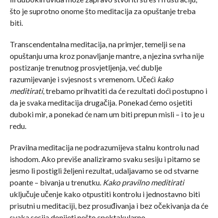
što je suprotno onome što meditacija za opuštanje treba
biti.
Transcendentalna meditacija, na primjer, temelji se na
opuštanju uma kroz ponavljanje mantre, a njezina svrha nije
postizanje trenutnog prosvjetljenja, već dublje
razumijevanje i svjesnost s vremenom. Učeći
kako
meditirati
, trebamo prihvatiti da će rezultati doći postupno i
da je svaka meditacija drugačija. Ponekad ćemo osjetiti
duboki mir, a ponekad će nam um biti prepun misli – i to je u
redu.
Pravilna meditacija ne podrazumijeva stalnu kontrolu nad
ishodom. Ako previše analiziramo svaku sesiju i pitamo se
jesmo li postigli željeni rezultat, udaljavamo se od stvarne
poante – bivanja u trenutku.
Kako pravilno meditirati
uključuje učenje kako otpustiti kontrolu i jednostavno biti
prisutni u meditaciji, bez prosuđivanja i bez očekivanja da će
svaka sesija donijeti nešto spektakularno.