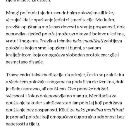
Mnogi početnici sjede u neudobnim položajima ili leže,
vjerujući da je opuštanje jedini cilj meditacije. Međutim,
previše opuštanja može nas dovesti u stanje pospanosti, dok
nepravilan sjedeći položaj može uzrokovati bolove u leđima,
vratu ili nogama. Pravilna tehnika
kako meditirati
zahtijeva
položaj u kojem smo i opušteni i budni, s ravnom
kralježnicom koja omogućava slobodan protok energije i
nesmetano disanje.
Transcendentalna meditacija, na primjer, često se prakticira
u sjedećem položaju s nogama na podu ili prekriženima, dok
je tijelo uspravno, ali opušteno. Ovo pomaže održati
svjesnost i fokus dok ponavljamo mantru. Meditacija za
opuštanje također zahtijeva stabilan položaj koji podržava
opuštanje bez pospanosti. Ključ za
kako pravilno meditirati
je pronaći položaj koji omogućava dugotrajnu udobnost bez
napetosti u tijelu.