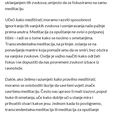
uklanjanjem tih zvukova, umjesto da se fokusiramo na samu
meditaciju.
Učeći
kako meditirati
, moramo razviti sposobnost
ignoriranja tih vanjskih zvukova i usmjeravanja naše pažnje
prema unutra. Meditacija za opuštanje ne ovisi o potpunoj
tišini – radi se o tome kako se nosimo s ometanjima.
Transcendentalna meditacija, na primjer, oslanja se na
ponavljanje mantre koja pomaže umu da se smiri, bez obzira
na vanjske zvukove. Ovdje je važno naučiti kako održati
fokus i ne dopustiti da nas povremeni zvukovi izbace iz
ravnoteže.
Dakle, ako želimo razumjeti
kako pravilno meditirati
,
moramo se osloboditi iluzije da savršeni uvjeti znače
savršenu meditaciju. Često nas upravo ti mali izazovi, poput
buke ili ometanja, uče kako dublje ući u stanje mira i
prihvatiti stvari kakve jesu. Jednom kada to postignemo,
transcendentalna meditacija ili meditacija za opuštanje