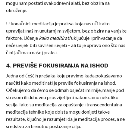
mogu nam postati svakodnevni alati, bez obzira na
okruženje.
U konačnici, meditacija je praksa koja nas uči kako
upravljati našim unutarnjim svijetom, bez obzira na vanjske
faktore. Učenje
kako meditirati
uključuje i prihvaćanje da
neće uvijek biti savršeni uvjeti – ali to je upravo ono što nas
čini jačima u našoj praksi.
4. PREVIŠE FOKUSIRANJA NA ISHOD
Jedna od češćih grešaka koju pravimo kada pokušavamo
naučiti kako meditirati je previše fokusiranja na ishod.
Očekujemo da ćemo se odmah osjećati mirnije, manje pod
stresom ili duhovno prosvijetljeni nakon samo nekoliko
sesija. Iako su meditacija za opuštanje i transcendentalna
meditacija tehnike koje doista mogu donijeti takve
rezultate, ključno je razumjeti da je meditacija proces, a ne
sredstvo za trenutno postizanje cilja.