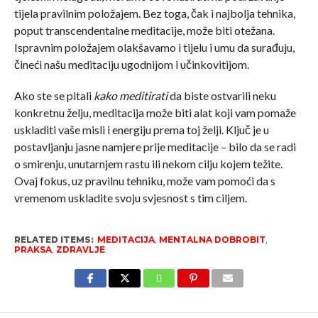
tijela pravilnim položajem. Bez toga, čak i najbolja tehnika,
poput transcendentalne meditacije, može biti otežana.
Ispravnim položajem olakšavamo i tijelu i umu da surađuju,
čineći našu meditaciju ugodnijom i učinkovitijom.
Ako ste se pitali
kako meditirati
da biste ostvarili neku
konkretnu želju, meditacija može biti alat koji vam pomaže
uskladiti vaše misli i energiju prema toj želji. Ključ je u
postavljanju jasne namjere prije meditacije – bilo da se radi
o smirenju, unutarnjem rastu ili nekom cilju kojem težite.
Ovaj fokus, uz pravilnu tehniku, može vam pomoći da s
vremenom uskladite svoju svjesnost s tim ciljem.
RELATED ITEMS:
MEDITACIJA
,
MENTALNA DOBROBIT
,
PRAKSA
,
ZDRAVLJE