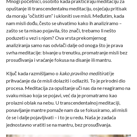
Mnogi početnici, osobito kada prakticiraju meditaciju za
opuštanje ili transcendentalnu meditaciju, osjećaju pritisak
da moraju “očistiti um” i ukloniti sve misli. Međutim, kada
nam misli dođu, često se uhvatimo kako ih analiziramo –
zašto se ta misao pojavila, što znači, trebamo li nešto
poduzeti u vezi s njom? Ova vrsta prekomjernog
analiziranja samo nas odvlači dalje od onoga što je prava
svrha meditacije: bivanje u trenutku, promatranje misli bez
prosuđivanja i vraćanje fokusa na disanje ili mantru.
Ključ kada razmišljamo o
kako pravilno meditirati
je
prihvaćanje da će misli dolaziti i odlaziti. To je prirodni dio
procesa. Meditacija za opuštanje uči nas da ne reagiramo na
svaku misao koja se pojavi, već da je promatramo kao
prolazni oblak na nebu. U transcendentalnoj meditaciji,
ponavljanje mantre pomaže nam da se fokusiramo, ali misli
će se i dalje pojavljivati – i to je u redu. Naša je zadaća
jednostavno vratiti se na mantru, bez prosuđivanja.