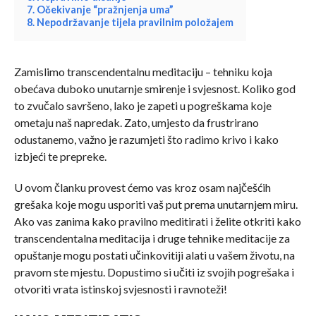
7. Očekivanje “pražnjenja uma”
8. Nepodržavanje tijela pravilnim položajem
Zamislimo transcendentalnu meditaciju – tehniku koja
obećava duboko unutarnje smirenje i svjesnost. Koliko god
to zvučalo savršeno, lako je zapeti u pogreškama koje
ometaju naš napredak. Zato, umjesto da frustrirano
odustanemo, važno je razumjeti što radimo krivo i kako
izbjeći te prepreke.
U ovom članku provest ćemo vas kroz osam najčešćih
grešaka koje mogu usporiti vaš put prema unutarnjem miru.
Ako vas zanima kako pravilno meditirati i želite otkriti kako
transcendentalna meditacija i druge tehnike meditacije za
opuštanje mogu postati učinkovitiji alati u vašem životu, na
pravom ste mjestu. Dopustimo si učiti iz svojih pogrešaka i
otvoriti vrata istinskoj svjesnosti i ravnoteži!