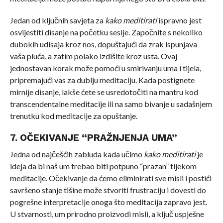
Jedan od ključnih savjeta za
kako meditirati
ispravno jest
osvijestiti disanje na početku sesije. Započnite s nekoliko
dubokih udisaja kroz nos, dopuštajući da zrak ispunjava
vaša pluća, a zatim polako izdišite kroz usta. Ovaj
jednostavan korak može pomoći u smirivanju uma i tijela,
pripremajući vas za dublju meditaciju. Kada postignete
mirnije disanje, lakše ćete se usredotočiti na mantru kod
transcendentalne meditacije ili na samo bivanje u sadašnjem
trenutku kod meditacije za opuštanje.
7. OČEKIVANJE “PRAŽNJENJA UMA”
Jedna od najčešćih zabluda kada učimo
kako meditirati
je
ideja da bi naš um trebao biti potpuno “prazan” tijekom
meditacije. Očekivanje da ćemo eliminirati sve misli i postići
savršeno stanje tišine može stvoriti frustraciju i dovesti do
pogrešne interpretacije onoga što meditacija zapravo jest.
U stvarnosti, um prirodno proizvodi misli, a ključ uspješne