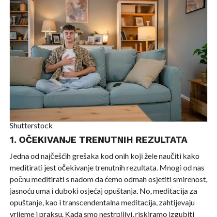
Shutterstock
1. OČEKIVANJE TRENUTNIH REZULTATA
Jedna od najčešćih grešaka kod onih koji žele naučiti kako
meditirati jest očekivanje trenutnih rezultata. Mnogi od nas
počnu meditirati s nadom da ćemo odmah osjetiti smirenost,
jasnoću uma i duboki osjećaj opuštanja. No, meditacija za
opuštanje, kao i transcendentalna meditacija, zahtijevaju
vrijeme i praksu. Kada smo nestrpljivi, riskiramo izgubiti