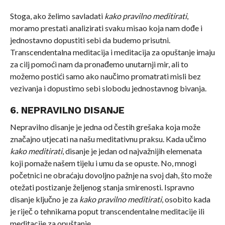
Stoga, ako želimo savladati
kako pravilno meditirati
,
moramo prestati analizirati svaku misao koja nam dođe i
jednostavno dopustiti sebi da budemo prisutni.
Transcendentalna meditacija i meditacija za opuštanje imaju
za cilj pomoći nam da pronađemo unutarnji mir, ali to
možemo postići samo ako naučimo promatrati misli bez
vezivanja i dopustimo sebi slobodu jednostavnog bivanja.
6. NEPRAVILNO DISANJE
Nepravilno disanje je jedna od čestih grešaka koja može
značajno utjecati na našu meditativnu praksu. Kada učimo
kako meditirati
, disanje je jedan od najvažnijih elemenata
koji pomaže našem tijelu i umu da se opuste. No, mnogi
početnici ne obraćaju dovoljno pažnje na svoj dah, što može
otežati postizanje željenog stanja smirenosti. Ispravno
disanje ključno je za
kako pravilno meditirati
, osobito kada
je riječ o tehnikama poput transcendentalne meditacije ili
meditacije za opuštanje.