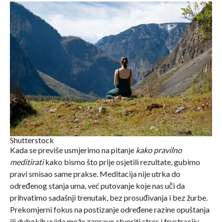
Shutterstock
Kada se previše usmjerimo na pitanje
kako pravilno
meditirati
kako bismo što prije osjetili rezultate, gubimo
pravi smisao same prakse. Meditacija nije utrka do
određenog stanja uma, već putovanje koje nas uči da
prihvatimo sadašnji trenutak, bez prosuđivanja i bez žurbe.
Prekomjerni fokus na postizanje određene razine opuštanja
ili dubokih uvida može zapravo stvoriti stres i frustraciju,