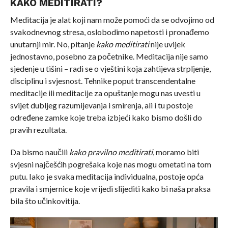
KAKO MEDITIRATI?
Meditacija je alat koji nam može pomoći da se odvojimo od
svakodnevnog stresa, oslobodimo napetosti i pronađemo
unutarnji mir. No, pitanje
kako meditirati
nije uvijek
jednostavno, posebno za početnike. Meditacija nije samo
sjedenje u tišini – radi se o vještini koja zahtijeva strpljenje,
disciplinu i svjesnost. Tehnike poput transcendentalne
meditacije ili meditacije za opuštanje mogu nas uvesti u
svijet dubljeg razumijevanja i smirenja, ali i tu postoje
određene zamke koje treba izbjeći kako bismo došli do
pravih rezultata.
Da bismo naučili
kako pravilno meditirati
, moramo biti
svjesni najčešćih pogrešaka koje nas mogu ometati na tom
putu. Iako je svaka meditacija individualna, postoje opća
pravila i smjernice koje vrijedi slijediti kako bi naša praksa
bila što učinkovitija.