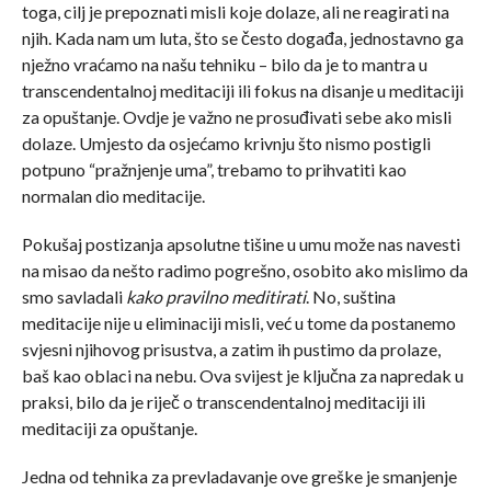
toga, cilj je prepoznati misli koje dolaze, ali ne reagirati na
njih. Kada nam um luta, što se često događa, jednostavno ga
nježno vraćamo na našu tehniku – bilo da je to mantra u
transcendentalnoj meditaciji ili fokus na disanje u meditaciji
za opuštanje. Ovdje je važno ne prosuđivati sebe ako misli
dolaze. Umjesto da osjećamo krivnju što nismo postigli
potpuno “pražnjenje uma”, trebamo to prihvatiti kao
normalan dio meditacije.
Pokušaj postizanja apsolutne tišine u umu može nas navesti
na misao da nešto radimo pogrešno, osobito ako mislimo da
smo savladali
kako pravilno meditirati
. No, suština
meditacije nije u eliminaciji misli, već u tome da postanemo
svjesni njihovog prisustva, a zatim ih pustimo da prolaze,
baš kao oblaci na nebu. Ova svijest je ključna za napredak u
praksi, bilo da je riječ o transcendentalnoj meditaciji ili
meditaciji za opuštanje.
Jedna od tehnika za prevladavanje ove greške je smanjenje