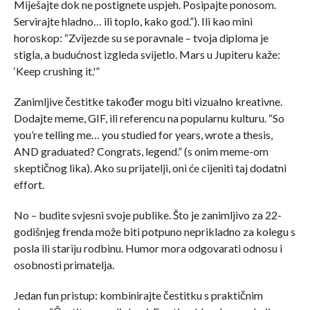
Miješajte dok ne postignete uspjeh. Posipajte ponosom.
Servirajte hladno… ili toplo, kako god.”). Ili kao mini
horoskop: “Zvijezde su se poravnale – tvoja diploma je
stigla, a budućnost izgleda svijetlo. Mars u Jupiteru kaže:
‘Keep crushing it.'”
Zanimljive čestitke također mogu biti vizualno kreativne.
Dodajte meme, GIF, ili referencu na popularnu kulturu. “So
you’re telling me… you studied for years, wrote a thesis,
AND graduated? Congrats, legend.” (s onim meme-om
skeptičnog lika). Ako su prijatelji, oni će cijeniti taj dodatni
effort.
No – budite svjesni svoje publike. Što je zanimljivo za 22-
godišnjeg frenda može biti potpuno neprikladno za kolegu s
posla ili stariju rodbinu. Humor mora odgovarati odnosu i
osobnosti primatelja.
Jedan fun pristup: kombinirajte čestitku s praktičnim