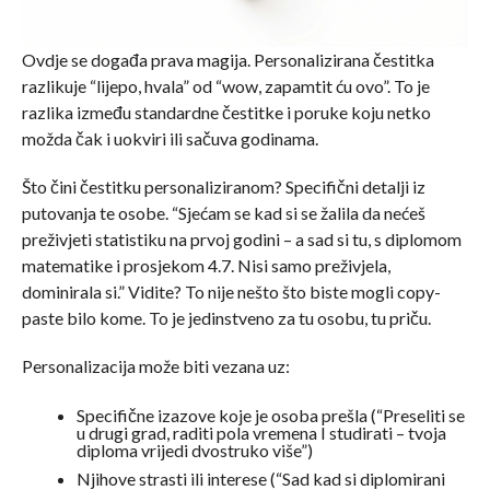
Ovdje se događa prava magija. Personalizirana čestitka
razlikuje “lijepo, hvala” od “wow, zapamtit ću ovo”. To je
razlika između standardne čestitke i poruke koju netko
možda čak i uokviri ili sačuva godinama.
Što čini čestitku personaliziranom? Specifični detalji iz
putovanja te osobe. “Sjećam se kad si se žalila da nećeš
preživjeti statistiku na prvoj godini – a sad si tu, s diplomom
matematike i prosjekom 4.7. Nisi samo preživjela,
dominirala si.” Vidite? To nije nešto što biste mogli copy-
paste bilo kome. To je jedinstveno za tu osobu, tu priču.
Personalizacija može biti vezana uz:
Specifične izazove koje je osoba prešla (“Preseliti se
u drugi grad, raditi pola vremena I studirati – tvoja
diploma vrijedi dvostruko više”)
Njihove strasti ili interese (“Sad kad si diplomirani