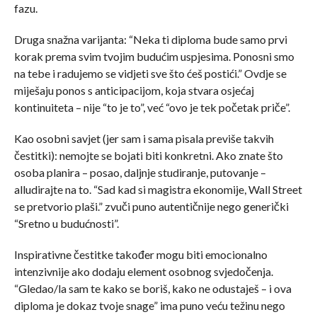
fazu.
Druga snažna varijanta: “Neka ti diploma bude samo prvi
korak prema svim tvojim budućim uspjesima. Ponosni smo
na tebe i radujemo se vidjeti sve što ćeš postići.” Ovdje se
miješaju ponos s anticipacijom, koja stvara osjećaj
kontinuiteta – nije “to je to”, već “ovo je tek početak priče”.
Kao osobni savjet (jer sam i sama pisala previše takvih
čestitki): nemojte se bojati biti konkretni. Ako znate što
osoba planira – posao, daljnje studiranje, putovanje –
alludirajte na to. “Sad kad si magistra ekonomije, Wall Street
se pretvorio plaši.” zvuči puno autentičnije nego generički
“Sretno u budućnosti”.
Inspirativne čestitke također mogu biti emocionalno
intenzivnije ako dodaju element osobnog svjedočenja.
“Gledao/la sam te kako se boriš, kako ne odustaješ – i ova
diploma je dokaz tvoje snage” ima puno veću težinu nego