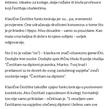
intimno. Idealno za kolege, dalje rođake ili bivše profesore
koji čestitaju studentima.
Klasične čestitke funkcioniraju jer su… pa, vremenski
provjerene. One odražavaju društveni konsenzus o tome što
je prikladno i lijepo. Nisu dosadne – samo su pouzdane. Kao
mala crna haljina ili dobro krojeno odijelo – uvijek
odgovaraju.
No (i to je važan “no”) – klasika ne znači obavezno generički.
Dodajte ime osobe. Dodajte specifičnu titulu ili polje studija.
“Čestitam na diplomi pravnika, Marko. Tvoj trud i
predanost su te doveli do ovog zasluženog uspjeha” zvuči
osobnije nego “Čestitam na diplomi”.
Klasične čestitke također sjajno funkcioniraju u poslovnom
kontekstu. Ako čestitati zaposlenom ili kolegi, formalniji
ton nije samo prikladan – očekivan je. “S veseljem vam
čestitamo na uspješno stečenoj diplomi i želimo vam sve