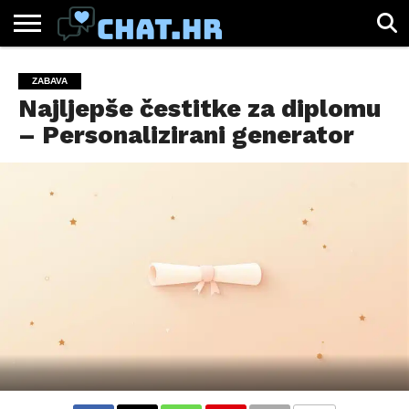
SPORT
CHAT.HR
ZABAVA
ŽIVOT
VIRALNO
ZABAVA
Najljepše čestitke za diplomu
– Personalizirani generator