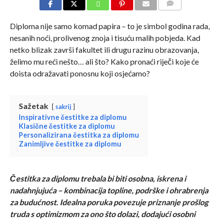
COMMENTS
Diploma nije samo komad papira – to je simbol godina rada,
nesanih noći, prolivenog znoja i tisuću malih pobjeda. Kad
netko blizak završi fakultet ili drugu razinu obrazovanja,
želimo mu reći nešto… ali što? Kako pronaći riječi koje će
doista odražavati ponosnu koji osjećamo?
Sažetak
sakrij
Inspirativne čestitke za diplomu
Klasične čestitke za diplomu
Personalizirana čestitka za diplomu
Zanimljive čestitke za diplomu
Čestitka za diplomu trebala bi biti osobna, iskrena i
nadahnjujuća – kombinacija topline, podrške i ohrabrenja
za budućnost. Idealna poruka povezuje priznanje prošlog
truda s optimizmom za ono što dolazi, dodajući osobni