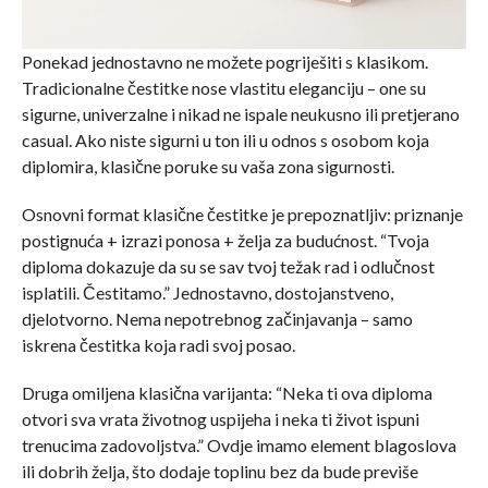
Ponekad jednostavno ne možete pogriješiti s klasikom.
Tradicionalne čestitke nose vlastitu eleganciju – one su
sigurne, univerzalne i nikad ne ispale neukusno ili pretjerano
casual. Ako niste sigurni u ton ili u odnos s osobom koja
diplomira, klasične poruke su vaša zona sigurnosti.
Osnovni format klasične čestitke je prepoznatljiv: priznanje
postignuća + izrazi ponosa + želja za budućnost. “Tvoja
diploma dokazuje da su se sav tvoj težak rad i odlučnost
isplatili. Čestitamo.” Jednostavno, dostojanstveno,
djelotvorno. Nema nepotrebnog začinjavanja – samo
iskrena čestitka koja radi svoj posao.
Druga omiljena klasična varijanta: “Neka ti ova diploma
otvori sva vrata životnog uspijeha i neka ti život ispuni
trenucima zadovoljstva.” Ovdje imamo element blagoslova
ili dobrih želja, što dodaje toplinu bez da bude previše