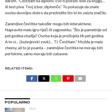
darom. “Čestitam na diplomi. Evo ti poklon-bon za knjigu…
ili šest piva. Tvoj izbor, diplomče.” To pokazuje da znate
osobu dovoljno dobro da predvidite što bi im zaista značilo.
Zanimljive čestitke također mogu biti interaktivne.
Napravite malu igru riječi ili zagonetku: “Što je pametnije od
pet godina studija? Osoba koja je preživjela tih pet godina.
A to si… (bubnjevski zvuk)… TI. Čestitam.” Možda je malo
cheesy, ali to je poanta – zanimljive čestitke ne moraju biti
perfektne, samo moraju biti zabavne.
RELATED ITEMS:
POPULARNO
TECH