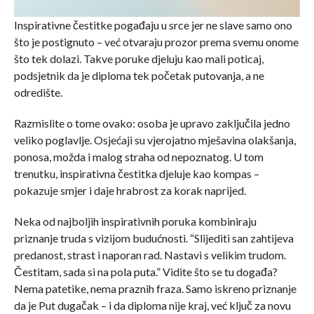
Inspirativne čestitke pogađaju u srce jer ne slave samo ono
što je postignuto – već otvaraju prozor prema svemu onome
što tek dolazi. Takve poruke djeluju kao mali poticaj,
podsjetnik da je diploma tek početak putovanja, a ne
odredište.
Razmislite o tome ovako: osoba je upravo zaključila jedno
veliko poglavlje. Osjećaji su vjerojatno mješavina olakšanja,
ponosa, možda i malog straha od nepoznatog. U tom
trenutku, inspirativna čestitka djeluje kao kompas –
pokazuje smjer i daje hrabrost za korak naprijed.
Neka od najboljih inspirativnih poruka kombiniraju
priznanje truda s vizijom budućnosti. “Slijediti san zahtijeva
predanost, strast i naporan rad. Nastavi s velikim trudom.
Čestitam, sada si na pola puta.” Vidite što se tu događa?
Nema patetike, nema praznih fraza. Samo iskreno priznanje
da je Put dugačak – i da diploma nije kraj, već ključ za novu