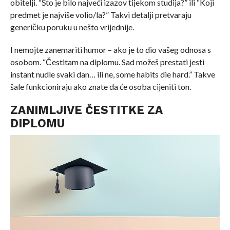
obitelji. “Što je bilo najveći izazov tijekom studija?” ili “Koji
predmet je najviše volio/la?” Takvi detalji pretvaraju
generičku poruku u nešto vrijednije.
I nemojte zanemariti humor – ako je to dio vašeg odnosa s
osobom. “Čestitam na diplomu. Sad možeš prestati jesti
instant nudle svaki dan… ili ne, some habits die hard.” Takve
šale funkcioniraju ako znate da će osoba cijeniti ton.
ZANIMLJIVE ČESTITKE ZA
DIPLOMU