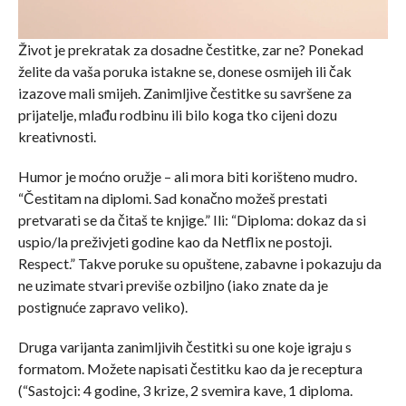
Život je prekratak za dosadne čestitke, zar ne? Ponekad
želite da vaša poruka istakne se, donese osmijeh ili čak
izazove mali smijeh. Zanimljive čestitke su savršene za
prijatelje, mlađu rodbinu ili bilo koga tko cijeni dozu
kreativnosti.
Humor je moćno oružje – ali mora biti korišteno mudro.
“Čestitam na diplomi. Sad konačno možeš prestati
pretvarati se da čitaš te knjige.” Ili: “Diploma: dokaz da si
uspio/la preživjeti godine kao da Netflix ne postoji.
Respect.” Takve poruke su opuštene, zabavne i pokazuju da
ne uzimate stvari previše ozbiljno (iako znate da je
postignuće zapravo veliko).
Druga varijanta zanimljivih čestitki su one koje igraju s
formatom. Možete napisati čestitku kao da je receptura
(“Sastojci: 4 godine, 3 krize, 2 svemira kave, 1 diploma.