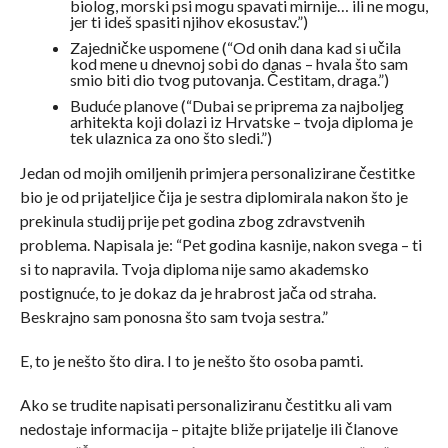
biolog, morski psi mogu spavati mirnije… ili ne mogu,
jer ti ideš spasiti njihov ekosustav.”)
Zajedničke uspomene (“Od onih dana kad si učila
kod mene u dnevnoj sobi do danas – hvala što sam
smio biti dio tvog putovanja. Čestitam, draga.”)
Buduće planove (“Dubai se priprema za najboljeg
arhitekta koji dolazi iz Hrvatske – tvoja diploma je
tek ulaznica za ono što sledi.”)
Jedan od mojih omiljenih primjera personalizirane čestitke
bio je od prijateljice čija je sestra diplomirala nakon što je
prekinula studij prije pet godina zbog zdravstvenih
problema. Napisala je: “Pet godina kasnije, nakon svega – ti
si to napravila. Tvoja diploma nije samo akademsko
postignuće, to je dokaz da je hrabrost jača od straha.
Beskrajno sam ponosna što sam tvoja sestra.”
E, to je nešto što dira. I to je nešto što osoba pamti.
Ako se trudite napisati personaliziranu čestitku ali vam
nedostaje informacija – pitajte bliže prijatelje ili članove