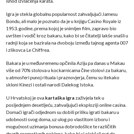
ishod izvlačenja karata.
Igra je stekla globalnu popularnost zahvaljujući Jamesu
Bondu, ali malo je poznato da je u knjigu Casino Royale iz
1953. godine, prema kojoj je snimljen film, zapravo bio
uvršten i vodič kroz bakaru, kako bi se čitatelji lakše snašli u
radnji koja se bazirala na dvoboju između tajnog agenta 007
i zlikovca Le Chiffrea.
Bakara je u međuvremenu opčinila Aziju pa danas u Makau
više od 70% stolova u kockarnicama čine stolovi za bakaru,
u atmosferi punoj rituala i praznovjerja, čemu su itekako
skloni Kinezi i ostali narodi Dalekog Istoka.
U Hrvatskoj je ova
kartaška igra
zaživjela tek u
posljednjem desetljeću, zahvaljujući eksploziji online casina.
Domaći igrači odjednom su dobili priliku igrati bakaru u
udobnosti svog doma, uz ulog po vlastitom izboru i
mogućnost uzimanja bonusa dobrodošlice te različitih
drugih promotivnih poklona, kako bi si olakšali put do