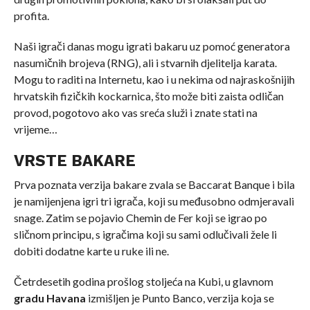
profita.
Naši igrači danas mogu igrati bakaru uz pomoć generatora
nasumičnih brojeva (RNG), ali i stvarnih djelitelja karata.
Mogu to raditi na Internetu, kao i u nekima od najraskošnijih
hrvatskih fizičkih kockarnica, što može biti zaista odličan
provod, pogotovo ako vas sreća služi i znate stati na
vrijeme…
VRSTE BAKARE
Prva poznata verzija bakare zvala se Baccarat Banque i bila
je namijenjena igri tri igrača, koji su međusobno odmjeravali
snage. Zatim se pojavio Chemin de Fer koji se igrao po
sličnom principu, s igračima koji su sami odlučivali žele li
dobiti dodatne karte u ruke ili ne.
Četrdesetih godina prošlog stoljeća na Kubi, u glavnom
gradu Havana
izmišljen je Punto Banco, verzija koja se