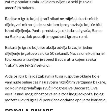
zatim popularizirala u cijelom svijetu, a neki je zovu i
američka bakara.
Radi se o igri u kojoj igrači nikad ne miješaju karte niti ih
dijele, već mirno sjede za stolom i prognoziraju koji će biti
ishod dijeljenja. Punto predstavlja okladu na Igrača, Banco
na Bankara, dok postoji i mogućnost igre na remi.
Bakara je igra u kojoj se akcija odvija brzo, jer jedno
dijeljenje je gotovo za oko 50 sekundi. No, za one kojima je i
to presporo razvijen je Speed Baccarat, u kojem svaka
“ruka” traje tek 27 sekundi.
A da bi igra bila još zabavnija tu su i usputne oklade koje
vam nude online casina u svojim različitim verzijama bakare,
od kojih najprivlačnije zvuči Progressive Baccarat. Ova
verzija nudi mogućnost osvajanja izdašnog jackpota, kojeg
možete uloviti igrajući ponuđene dodatne opcije za klađenje.
PRAVILA BAKARE