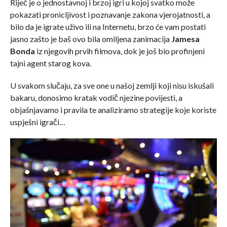
Riječ je o jednostavnoj i brzoj igri u kojoj svatko može
pokazati pronicljivost i poznavanje zakona vjerojatnosti, a
bilo da je igrate uživo ili na Internetu, brzo će vam postati
jasno zašto je baš ovo bila omiljena zanimacija
Jamesa
Bonda
iz njegovih prvih filmova, dok je još bio profinjeni
tajni agent starog kova.
U svakom slučaju, za sve one u našoj zemlji koji nisu iskušali
bakaru, donosimo kratak vodič njezine povijesti, a
objašnjavamo i pravila te analiziramo strategije koje koriste
uspješni igrači…