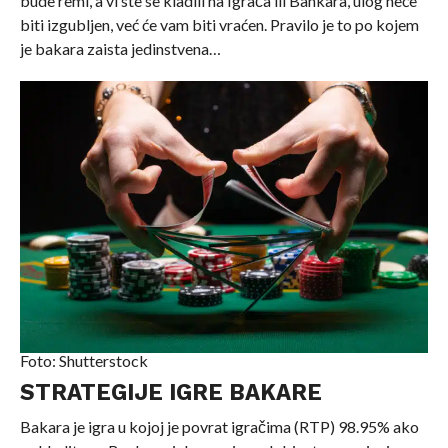
bude remi, a vi ste se kladili na Igrača ili Bankara, ulog neće
biti izgubljen, već će vam biti vraćen. Pravilo je to po kojem
je bakara zaista jedinstvena…
Foto: Shutterstock
STRATEGIJE IGRE BAKARE
Bakara je igra u kojoj je povrat igračima (RTP) 98.95% ako