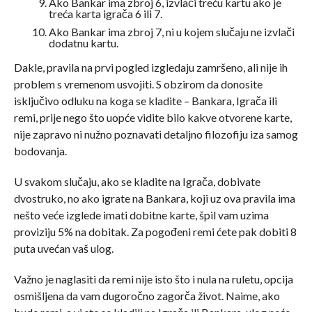
Ako Bankar ima zbroj 6, izvlači treću kartu ako je
treća karta igrača 6 ili 7.
Ako Bankar ima zbroj 7, ni u kojem slučaju ne izvlači
dodatnu kartu.
Dakle, pravila na prvi pogled izgledaju zamršeno, ali nije ih
problem s vremenom usvojiti. S obzirom da donosite
isključivo odluku na koga se kladite – Bankara, Igrača ili
remi, prije nego što uopće vidite bilo kakve otvorene karte,
nije zapravo ni nužno poznavati detaljno filozofiju iza samog
bodovanja.
U svakom slučaju, ako se kladite na Igrača, dobivate
dvostruko, no ako igrate na Bankara, koji uz ova pravila ima
nešto veće izglede imati dobitne karte, špil vam uzima
proviziju 5% na dobitak. Za pogođeni remi ćete pak dobiti 8
puta uvećan vaš ulog.
Važno je naglasiti da remi nije isto što i nula na ruletu, opcija
osmišljena da vam dugoročno zagorča život. Naime, ako