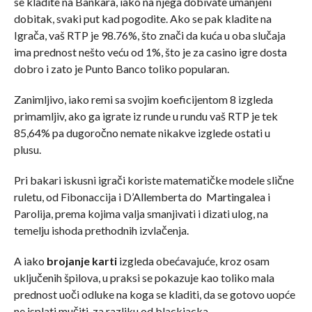
se kladite na Bankara, iako na njega dobivate umanjeni
dobitak, svaki put kad pogodite. Ako se pak kladite na
Igrača, vaš RTP je 98.76%, što znači da kuća u oba slučaja
ima prednost nešto veću od 1%, što je za casino igre dosta
dobro i zato je Punto Banco toliko popularan.
Zanimljivo, iako remi sa svojim koeficijentom 8 izgleda
primamljiv, ako ga igrate iz runde u rundu vaš RTP je tek
85,64% pa dugoročno nemate nikakve izglede ostati u
plusu.
Pri bakari iskusni igrači koriste matematičke modele slične
ruletu, od Fibonaccija i D’Allemberta do Martingalea i
Parolija, prema kojima valja smanjivati i dizati ulog, na
temelju ishoda prethodnih izvlačenja.
A iako
brojanje karti
izgleda obećavajuće, kroz osam
uključenih špilova, u praksi se pokazuje kao toliko mala
prednost uoči odluke na koga se kladiti, da se gotovo uopće
ne isplati mučiti, za razliku od blackjacka.