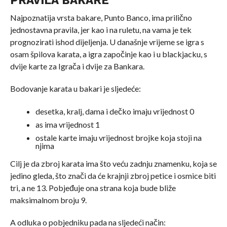
Najpoznatija vrsta bakare, Punto Banco, ima prilično
jednostavna pravila, jer kao i na ruletu, na vama je tek
prognozirati ishod dijeljenja. U današnje vrijeme se igra s
osam špilova karata, a igra započinje kao i u blackjacku, s
dvije karte za Igrača i dvije za Bankara.
Bodovanje karata u bakari je sljedeće:
desetka, kralj, dama i dečko imaju vrijednost 0
as ima vrijednost 1
ostale karte imaju vrijednost brojke koja stoji na
njima
Cilj je da zbroj karata ima što veću zadnju znamenku, koja se
jedino gleda, što znači da će krajnji zbroj petice i osmice biti
tri, a ne 13. Pobjeđuje ona strana koja bude bliže
maksimalnom broju 9.
A odluka o pobjedniku pada na sljedeći način: