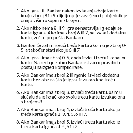
Ako Igrač ili Bankar nakon izvlačenja dvije karte
imaju zbroj 8 ili 9, dijeljenje je završeno i pobjednik je
onaj s višim ukupnim zbrojem.
Ako nitko nema 8 ili 9, igra se nastavlja i gledaju se
karte Igrača. Ako ima zbroj 6 ili 7, ne izvlači dodatnu
kartu, već to prepušta Bankaru.
Bankar će zatim izvući treću kartu ako mu je zbroj 0-
5, a također stati ako je 6 ili 7.
Ako Igrač ima zbroj 0-5, onda izvlači treću i konačnu
kartu. Na redu je zatim Bankar i stvari u pravilniku
postaju naizgled komplicirane.
Ako Bankar ima zbroj 2 ili manje, izvlači dodatnu
kartu bez obzira što je Igrač izvukao kao treću
kartu.
Ako Bankar ima zbroj 3, izvlači treću kartu, osim u
slučaju da je igrač kao svoju treću kartu izvukao onu
s brojem 8.
Ako Bankar ima zbroj 4, izvlači treću kartu ako je
treća karta igrača 2, 3, 4, 5, 6 ili 7.
Ako Bankar ima zbroj 5, izvlači treću kartu ako je
treća karta igrača 4, 5, 6 ili 7.