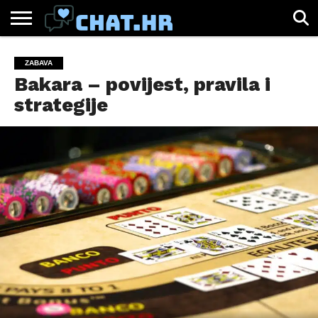
SPORT
CHAT.HR
ZABAVA
ŽIVOT
VIRALNO
ZABAVA
Bakara – povijest, pravila i
strategije