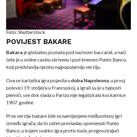
Foto: Shutterstock
POVIJEST BAKARE
Bakara
je globalno poznata pod nazivom baccarat, a naći
ćete je u online casinu skrivenu i pod imenom Punto Banco,
koji predstavlja njezinu najpopularniju verziju.
Ova se kartaška igra pojavila u
doba Napoleona
, u prvoj
polovici 19. stoljeća u Francuskoj, a igrali su je u tajnosti
plemići, sve dok vlada u Parizu nije legalizirala kockarnice
1907. godine.
Prve verzije bakare bile su namijenjene međusobnoj igri
između igrača, da bi zatim prevladao spomenuti Punto
Banco, u kojem svatko igra protiv kuće, prognozirajući