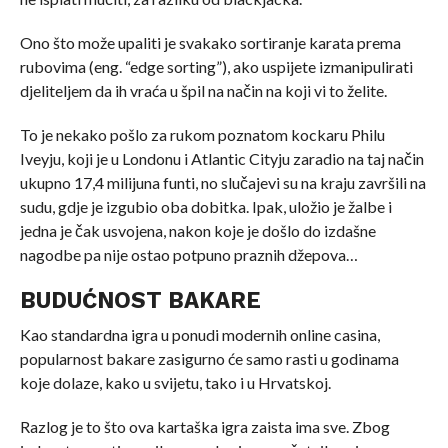
Ono što može upaliti je svakako sortiranje karata prema
rubovima (eng. “edge sorting”), ako uspijete izmanipulirati
djeliteljem da ih vraća u špil na način na koji vi to želite.
To je nekako pošlo za rukom poznatom kockaru Philu
Iveyju, koji je u Londonu i Atlantic Cityju zaradio na taj način
ukupno 17,4 milijuna funti, no slučajevi su na kraju završili na
sudu, gdje je izgubio oba dobitka. Ipak, uložio je žalbe i
jedna je čak usvojena, nakon koje je došlo do izdašne
nagodbe pa nije ostao potpuno praznih džepova…
BUDUĆNOST BAKARE
Kao standardna igra u ponudi modernih online casina,
popularnost bakare zasigurno će samo rasti u godinama
koje dolaze, kako u svijetu, tako i u Hrvatskoj.
Razlog je to što ova kartaška igra zaista ima sve. Zbog