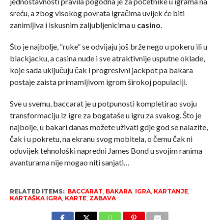
jednostavnosti pravila pogodna je za početnike u igrama na
sreću, a zbog visokog povrata igračima uvijek će biti
zanimljiva i iskusnim zaljubljenicima u
casino
.
Što je najbolje, “ruke” se odvijaju još brže nego u pokeru ili u
blackjacku, a casina nude i sve atraktivnije usputne oklade,
koje sada uključuju čak i progresivni jackpot pa bakara
postaje zaista primamljivom igrom širokoj populaciji.
Sve u svemu, baccarat je u potpunosti kompletirao svoju
transformaciju iz igre za bogataše u igru za svakog. Što je
najbolje, u bakari danas možete uživati gdje god se nalazite,
čak i u pokretu, na ekranu svog mobitela, o čemu čak ni
oduvijek tehnološki napredni James Bond u svojim ranima
avanturama nije mogao niti sanjati…
RELATED ITEMS:
BACCARAT
,
BAKARA
,
IGRA
,
KARTANJE
,
KARTAŠKA IGRA
,
KARTE
,
ZABAVA