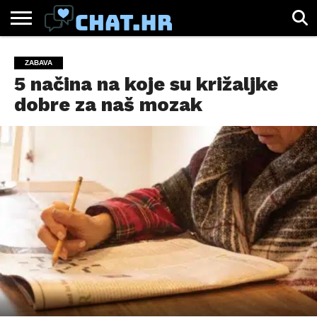
SPORT
CHAT.HR
ZABAVA
ŽIVOT
VIRALNO
ZABAVA
5 načina na koje su križaljke
dobre za naš mozak