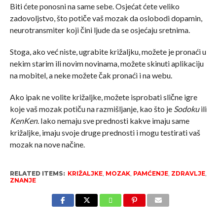
Biti ćete ponosni na same sebe. Osjećat ćete veliko
zadovoljstvo, što potiče vaš mozak da oslobodi dopamin,
neurotransmiter koji čini ljude da se osjećaju sretnima.
Stoga, ako već niste, ugrabite križaljku, možete je pronaći u
nekim starim ili novim novinama, možete skinuti aplikaciju
na mobitel, a neke možete čak pronaći i na webu.
Ako ipak ne volite križaljke, možete isprobati slične igre ​​
koje vaš mozak potiču na razmišljanje, kao što je
Sodoku
ili
KenKen
. Iako nemaju sve prednosti kakve imaju same
križaljke, imaju svoje druge prednosti i mogu testirati vaš
mozak na nove načine.
RELATED ITEMS:
KRIŽALJKE
,
MOZAK
,
PAMĆENJE
,
ZDRAVLJE
,
ZNANJE