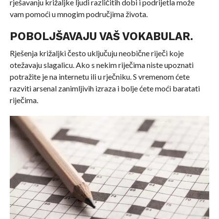
rješavanju križaljke ljudi različitih dobi i podrijetla može
vam pomoći u mnogim područjima života.
POBOLJŠAVAJU VAŠ VOKABULAR.
Rješenja križaljki često uključuju neobične riječi koje
otežavaju slagalicu. Ako s nekim riječima niste upoznati
potražite je na internetu ili u rječniku. S vremenom ćete
razviti arsenal zanimljivih izraza i bolje ćete moći baratati
riječima.