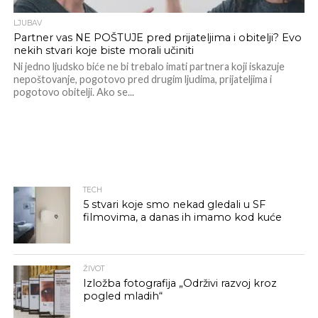
LJUBAV
Partner vas NE POŠTUJE pred prijateljima i obitelji? Evo
nekih stvari koje biste morali učiniti
Ni jedno ljudsko biće ne bi trebalo imati partnera koji iskazuje
nepoštovanje, pogotovo pred drugim ljudima, prijateljima i
pogotovo obitelji. Ako se...
TECH
5 stvari koje smo nekad gledali u SF
filmovima, a danas ih imamo kod kuće
ŽIVOT
Izložba fotografija „Održivi razvoj kroz
pogled mladih“