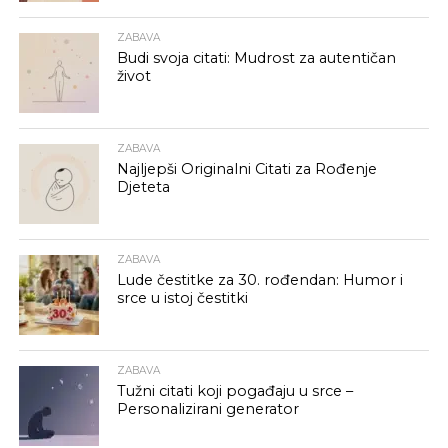
ZABAVA
Budi svoja citati: Mudrost za autentičan
život
ZABAVA
Najljepši Originalni Citati za Rođenje
Djeteta
ZABAVA
Lude čestitke za 30. rođendan: Humor i
srce u istoj čestitki
ZABAVA
Tužni citati koji pogađaju u srce –
Personalizirani generator