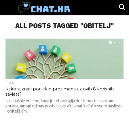
SPORT
ALL POSTS TAGGED "OBITELJ"
CHAT.HR
ZABAVA
ŽIVOT
VIRALNO
2.5K
ŽIVOT
Kako saznati porijeklo prezimena uz ovih 8 korisnih
savjeta?
U današnje vrijeme, kada je tehnologija dostupna na svakom
koraku, mnogi od nas postaju sve više znatiželjni o svom nasljeđu
i obiteljskim...