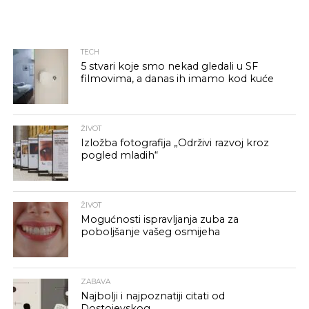
TECH
5 stvari koje smo nekad gledali u SF
filmovima, a danas ih imamo kod kuće
ŽIVOT
Izložba fotografija „Održivi razvoj kroz
pogled mladih“
ŽIVOT
Mogućnosti ispravljanja zuba za
poboljšanje vašeg osmijeha
ZABAVA
Najbolji i najpoznatiji citati od
Dostojevskog