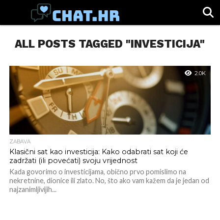
SPORT
ALL POSTS TAGGED "INVESTICIJA"
CHAT.HR
ZABAVA
ŽIVOT
VIRALNO
2.0K
ZABAVA
Klasični sat kao investicija: Kako odabrati sat koji će
zadržati (ili povećati) svoju vrijednost
Kada govorimo o investicijama, obično prvo pomislimo na
nekretnine, dionice ili zlato. No, što ako vam kažem da je jedan od
najzanimljivijih...