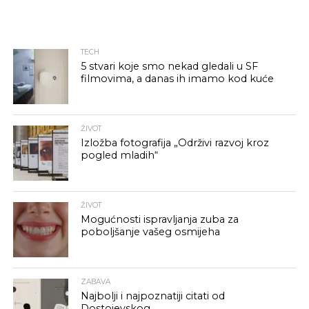
TECH
5 stvari koje smo nekad gledali u SF
filmovima, a danas ih imamo kod kuće
ŽIVOT
Izložba fotografija „Održivi razvoj kroz
pogled mladih“
ŽIVOT
Mogućnosti ispravljanja zuba za
poboljšanje vašeg osmijeha
ZABAVA
Najbolji i najpoznatiji citati od
Dostojevskog