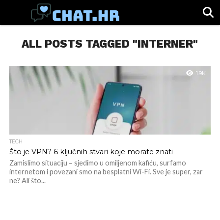
SPORT
ALL POSTS TAGGED "INTERNER"
CHAT.HR
ZABAVA
ŽIVOT
VIRALNO
1.9K
TECH
Što je VPN? 6 ključnih stvari koje morate znati
Zamislimo situaciju – sjedimo u omiljenom kafiću, surfamo
internetom i povezani smo na besplatni Wi-Fi. Sve je super, zar
ne? Ali što...