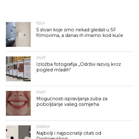
TECH
5 stvari koje smo nekad gledali u SF
filmovima, a danas ih imamo kod kuće
ŽIVOT
Izložba fotografija „Održivi razvoj kroz
pogled mladih“
ŽIVOT
Mogućnosti ispravljanja zuba za
poboljšanje vašeg osmijeha
ZABAVA
Najbolji i najpoznatiji citati od
Dostojevskog