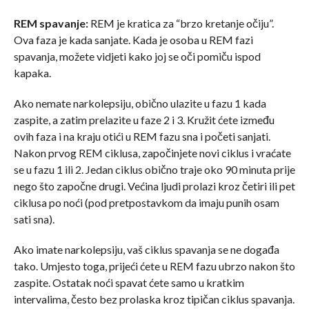
REM spavanje:
REM je kratica za “brzo kretanje očiju”.
Ova faza je kada sanjate. Kada je osoba u REM fazi
spavanja, možete vidjeti kako joj se oči pomiču ispod
kapaka.
Ako nemate narkolepsiju, obično ulazite u fazu 1 kada
zaspite, a zatim prelazite u faze 2 i 3. Kružit ćete između
ovih faza i na kraju otići u REM fazu sna i početi sanjati.
Nakon prvog REM ciklusa, započinjete novi ciklus i vraćate
se u fazu 1 ili 2. Jedan ciklus obično traje oko 90 minuta prije
nego što započne drugi. Većina ljudi prolazi kroz četiri ili pet
ciklusa po noći (pod pretpostavkom da imaju punih osam
sati sna).
Ako imate narkolepsiju, vaš ciklus spavanja se ne događa
tako. Umjesto toga, prijeći ćete u REM fazu ubrzo nakon što
zaspite. Ostatak noći spavat ćete samo u kratkim
intervalima, često bez prolaska kroz tipičan ciklus spavanja.