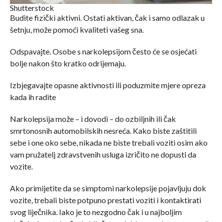
Shutterstock
Budite fizički aktivni. Ostati aktivan, čak i samo odlazak u
šetnju, može pomoći kvaliteti vašeg sna.
Odspavajte. Osobe s narkolepsijom često će se osjećati
bolje nakon što kratko odrijemaju.
Izbjegavajte opasne aktivnosti ili poduzmite mjere opreza
kada ih radite
Narkolepsija može – i dovodi – do ozbiljnih ili čak
smrtonosnih automobilskih nesreća. Kako biste zaštitili
sebe i one oko sebe, nikada ne biste trebali voziti osim ako
vam pružatelj zdravstvenih usluga izričito ne dopusti da
vozite.
Ako primijetite da se simptomi narkolepsije pojavljuju dok
vozite, trebali biste potpuno prestati voziti i kontaktirati
svog liječnika. Iako je to nezgodno čak i u najboljim