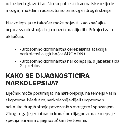
od ozljeda glave (kao što su potresi i traumatske ozljede
mozga), moždanih udara, tumora mozga i drugih stanja.
Narkolepsija se također može pojaviti kao značajka
nepovezanih stanja koja možete naslijediti. Primjeri za to
uključuju:
Autosomno dominantna cerebelarna ataksija,
narkolepsija i gluhoća (ADCADN).
Autosomno dominantna narkolepsija, dijabetes tipa
2 i pretilost.
KAKO SE DIJAGNOSTICIRA
NARKOLEPSIJA?
Liječnik može posumnjati na narkolepsiju na temelju vaših
simptoma. Međutim, narkolepsija dijeli simptome s
nekoliko drugih stanja povezanih s mozgom i spavanjem.
Zbog toga je jedini način konačne dijagnoze narkolepsije
specijaliziranim dijagnostičkim testovima.