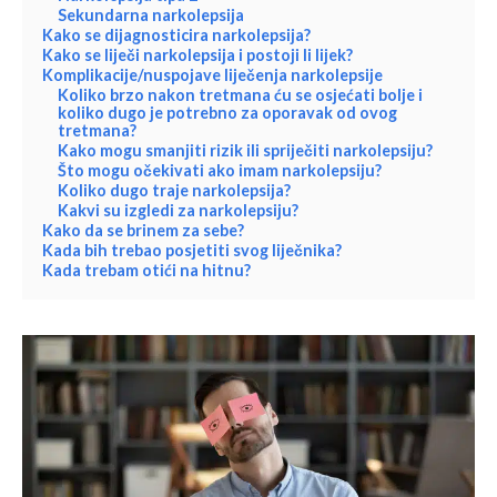
Sekundarna narkolepsija
Kako se dijagnosticira narkolepsija?
Kako se liječi narkolepsija i postoji li lijek?
Komplikacije/nuspojave liječenja narkolepsije
Koliko brzo nakon tretmana ću se osjećati bolje i
koliko dugo je potrebno za oporavak od ovog
tretmana?
Kako mogu smanjiti rizik ili spriječiti narkolepsiju?
Što mogu očekivati ako imam narkolepsiju?
Koliko dugo traje narkolepsija?
Kakvi su izgledi za narkolepsiju?
Kako da se brinem za sebe?
Kada bih trebao posjetiti svog liječnika?
Kada trebam otići na hitnu?