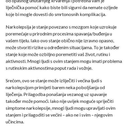
od opasnog unutarnjeg krvarenja i potrebna vam je
liječnička pomoć kako biste bili sigurni da nemate ozljede
koje bi mogle dovesti do smrtonosnih komplikacija.
Narkolepsija je stanje povezano s mozgom koje uzrokuje
poremećaje u prirodnim procesima spavanja/buđenja u
vašem tijelu. Iako ovo stanje obično nije izravno opasno,
može stvoriti rizike u određenim situacijama. To je također
stanje koje može ozbiljno poremetiti vaš život, rutinu i
aktivnosti. Mnogi ljudi s ovim stanjem mogu imati problema
s rutinskim aktivnostima poput rada i vožnje.
Srećom, ovo se stanje može izliječiti i većina ljudi s
narkolepsijom primijeti barem neka poboljšanja od
liječenja. Prilagodba ponašanja vezanog uz spavanje
također može pomoći. Iako nije uvijek moguće spriječiti
simptome narkolepsije, mnogi ljudi mogu upravljati ovim
stanjem i prilagoditi se većini – ako ne i svim – njegovim
učincima.