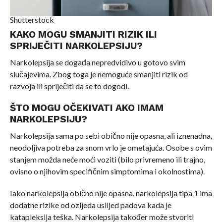
Shutterstock
KAKO MOGU SMANJITI RIZIK ILI
SPRIJEČITI NARKOLEPSIJU?
Narkolepsija se događa nepredvidivo u gotovo svim
slučajevima. Zbog toga je nemoguće smanjiti rizik od
razvoja ili spriječiti da se to dogodi.
ŠTO MOGU OČEKIVATI AKO IMAM
NARKOLEPSIJU?
Narkolepsija sama po sebi obično nije opasna, ali iznenadna,
neodoljiva potreba za snom vrlo je ometajuća. Osobe s ovim
stanjem možda neće moći voziti (bilo privremeno ili trajno,
ovisno o njihovim specifičnim simptomima i okolnostima).
Iako narkolepsija obično nije opasna, narkolepsija tipa 1 ima
dodatne rizike od ozljeda uslijed padova kada je
katapleksija teška. Narkolepsija također može stvoriti