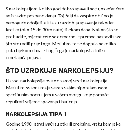
S narkolepsijom, koliko god dobro spavali noću, osjećat ćete
se izrazito pospano danju. Toj želji da zaspite obično je
nemoguće odoljeti, ali ta su razdoblja spavanja također
kratka (oko 15 do 30 minuta) tijekom dana. Nakon što se
probudite, osjećat ćete se odmorno i spremno nastaviti sve
što ste radili prije toga. Međutim, to se događa nekoliko
puta tijekom dana, zbog čega je narkolepsija toliko
ometajuća pojava.
ŠTO UZROKUJE NARKOLEPSIJU?
Uzroci narkolepsije ovise o samoj vrsti narkolepsije.
Međutim, svi oni imaju veze s vašim hipotalamusom,
specifičnim područjem u vašem mozgu koje pomaže
regulirati vrijeme spavanja i buđenja.
NARKOLEPSIJA TIPA 1
Godine 1998. istraživači su otkrili oreksine, vrstu kemijske