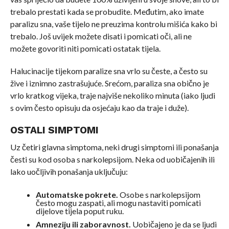
trebalo prestati kada se probudite. Međutim, ako imate
paralizu sna, vaše tijelo ne preuzima kontrolu mišića kako bi
trebalo. Još uvijek možete disati i pomicati oči, ali ne
možete govoriti niti pomicati ostatak tijela.
Halucinacije tijekom paralize sna vrlo su česte, a često su
žive i iznimno zastrašujuće. Srećom, paraliza sna obično je
vrlo kratkog vijeka, traje najviše nekoliko minuta (iako ljudi
s ovim često opisuju da osjećaju kao da traje i duže).
OSTALI SIMPTOMI
Uz četiri glavna simptoma, neki drugi simptomi ili ponašanja
česti su kod osoba s narkolepsijom. Neka od uobičajenih ili
lako uočljivih ponašanja uključuju:
Automatske pokrete.
Osobe s narkolepsijom
često mogu zaspati, ali mogu nastaviti pomicati
dijelove tijela poput ruku.
Amneziju ili zaboravnost.
Uobičajeno je da se ljudi