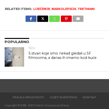
RELATED ITEMS:
LIJEČENJE
,
NARKOLEPSIJA
,
TRETMANI
POPULARNO
TECH
5 stvari koje smo nekad gledali u SF
filmovima, a danas ih imamo kod kuće
PRAVILA PRIVATNOSTI
UVJETI KORIŠTENJA
KONTAKT
Copyright © 2008 - 2025 Chat.hr. Sva prava pridržana.