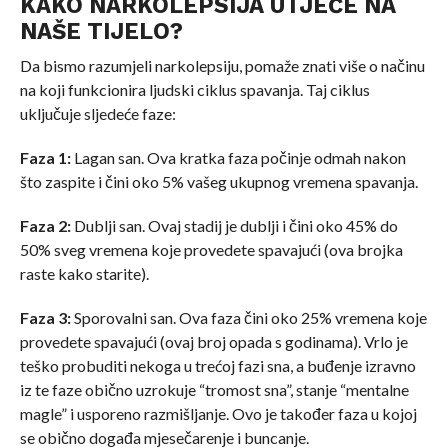
KAKO NARKOLEPSIJA UTJEČE NA
NAŠE TIJELO?
Da bismo razumjeli narkolepsiju, pomaže znati više o načinu
na koji funkcionira ljudski ciklus spavanja. Taj ciklus
uključuje sljedeće faze:
Faza 1:
Lagan san. Ova kratka faza počinje odmah nakon
što zaspite i čini oko 5% vašeg ukupnog vremena spavanja.
Faza 2:
Dublji san. Ovaj stadij je dublji i čini oko 45% do
50% sveg vremena koje provedete spavajući (ova brojka
raste kako starite).
Faza 3:
Sporovalni san. Ova faza čini oko 25% vremena koje
provedete spavajući (ovaj broj opada s godinama). Vrlo je
teško probuditi nekoga u trećoj fazi sna, a buđenje izravno
iz te faze obično uzrokuje “tromost sna”, stanje “mentalne
magle” i usporeno razmišljanje. Ovo je također faza u kojoj
se obično događa mjesečarenje i buncanje.