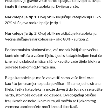
Postoje dvije glavne vrste narkolepsije, a to dvoje razdvaja
imate li ili nemate katapleksiju. Dvije su vrste:
Narkolepsija tip 1:
Ovaj oblik uključuje katapleksiju. Oko
20% slučajeva narkolepsije je tip 1.
Narkolepsija tip 2:
Ovaj oblik ne uključuje katapleksiju.
Većina slučajeva narkolepsije – oko 80% – su tipa 2.
Pod normalnim okolnostima, vaš mozak isključuje većinu
kontrole mišića u vašem tijelu. Ljudi s katapleksijom imat će
iznenadnu slabost mišića, slično kao što vaše tijelo blokira
pokrete tijekom REM faze sna.
Blaga katapleksija može zahvatiti samo vaše lice i vrat –
kao što je nenamjerno padanje vilice – ili samo jednu stranu
tijela. Teška katapleksija može dovesti do toga da se srušite
na tlo, što može dovesti do ozljeda. Ovi događaji obično
traju kraće od nekoliko minuta, ali možda se tijekom tog
vremena uopće nećete moći kretati ili pričati.