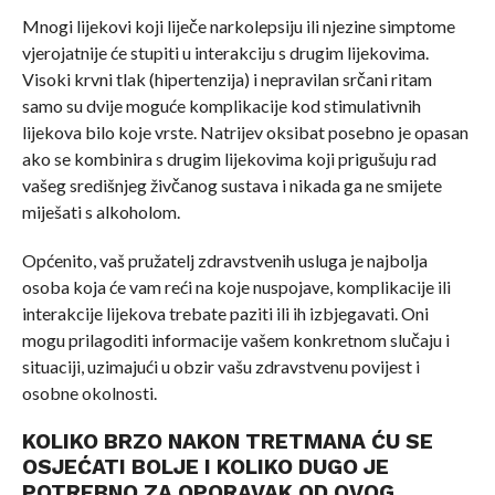
Mnogi lijekovi koji liječe narkolepsiju ili njezine simptome
vjerojatnije će stupiti u interakciju s drugim lijekovima.
Visoki krvni tlak (hipertenzija) i nepravilan srčani ritam
samo su dvije moguće komplikacije kod stimulativnih
lijekova bilo koje vrste. Natrijev oksibat posebno je opasan
ako se kombinira s drugim lijekovima koji prigušuju rad
vašeg središnjeg živčanog sustava i nikada ga ne smijete
miješati s alkoholom.
Općenito, vaš pružatelj zdravstvenih usluga je najbolja
osoba koja će vam reći na koje nuspojave, komplikacije ili
interakcije lijekova trebate paziti ili ih izbjegavati. Oni
mogu prilagoditi informacije vašem konkretnom slučaju i
situaciji, uzimajući u obzir vašu zdravstvenu povijest i
osobne okolnosti.
KOLIKO BRZO NAKON TRETMANA ĆU SE
OSJEĆATI BOLJE I KOLIKO DUGO JE
POTREBNO ZA OPORAVAK OD OVOG