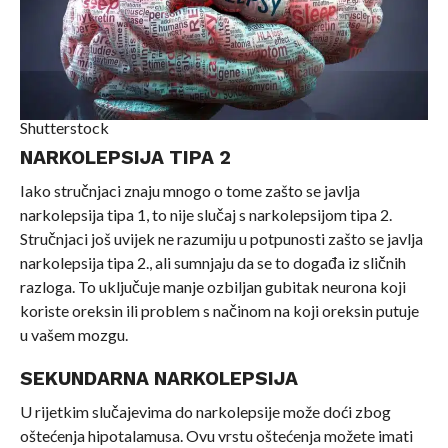
Shutterstock
NARKOLEPSIJA TIPA 2
Iako stručnjaci znaju mnogo o tome zašto se javlja
narkolepsija tipa 1, to nije slučaj s narkolepsijom tipa 2.
Stručnjaci još uvijek ne razumiju u potpunosti zašto se javlja
narkolepsija tipa 2., ali sumnjaju da se to događa iz sličnih
razloga. To uključuje manje ozbiljan gubitak neurona koji
koriste oreksin ili problem s načinom na koji oreksin putuje
u vašem mozgu.
SEKUNDARNA NARKOLEPSIJA
U rijetkim slučajevima do narkolepsije može doći zbog
oštećenja hipotalamusa. Ovu vrstu oštećenja možete imati