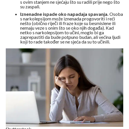
s ovim stanjem ne sjećaju što su radili prije nego što
su zaspali.
Iznenadne ispade oko napadaja spavanja.
Osoba
s narkolepsijom može iznenada progovoriti i reći
nešto (obično riječi ili fraze koje su besmislene ili
nemaju veze s onim što se oko njih događa). Kad
netko s narkolepsijom to učini, moglo bi ga
zaprepastiti da bude potpuno budan, ali većina ljudi
koji to rade također se ne sjeća da su to učinili.
Shutterstock