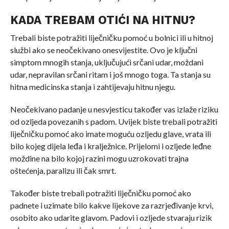
KADA TREBAM OTIĆI NA HITNU?
Trebali biste potražiti liječničku pomoć u bolnici ili u hitnoj
službi ako se neočekivano onesvijestite. Ovo je ključni
simptom mnogih stanja, uključujući srčani udar, moždani
udar, nepravilan srčani ritam i još mnogo toga. Ta stanja su
hitna medicinska stanja i zahtijevaju hitnu njegu.
Neočekivano padanje u nesvjesticu također vas izlaže riziku
od ozljeda povezanih s padom. Uvijek biste trebali potražiti
liječničku pomoć ako imate moguću ozljedu glave, vrata ili
bilo kojeg dijela leđa i kralježnice. Prijelomi i ozljede leđne
moždine na bilo kojoj razini mogu uzrokovati trajna
oštećenja, paralizu ili čak smrt.
Također biste trebali potražiti liječničku pomoć ako
padnete i uzimate bilo kakve lijekove za razrjeđivanje krvi,
osobito ako udarite glavom. Padovi i ozljede stvaraju rizik