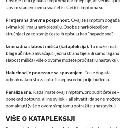
Postoje četiri glavna simptoma narkolepsije, ali većina ljudi
s ovim stanjem nema sva četiri. Četiri simptoma su:
Pretjerana dnevna pospanost.
Ovaj se simptom događa
svima koji imaju narkolepsiju. Osobe s narkolepsijom i
stručnjaci za to stanje često ih opisuju kao “napade sna”.
Iznenadna slabost mišića (katapleksija).
To može imati
blage učinke, zahvaćajući jednu stranu tijela ili samo laganu
slabost mišića (više o ovome možete pročitati u nastavku).
Halucinacije povezane sa spavanjem.
To se događa
odmah nakon što zaspite ili neposredno prije buđenja.
Paraliza sna.
Kada imate ovaj simptom, probudit ćete se –
ponekad potpuno, ali ne uvijek – ali shvatiti da se ne možete
pomaknuti (više o ovom simptomu potražite u nastavku.)
VIŠE O KATAPLEKSIJI