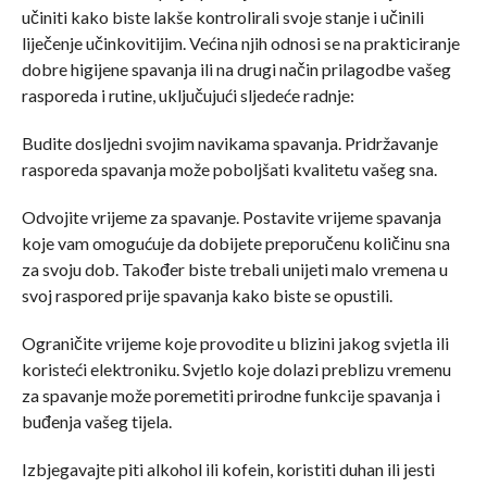
učiniti kako biste lakše kontrolirali svoje stanje i učinili
liječenje učinkovitijim. Većina njih odnosi se na prakticiranje
dobre higijene spavanja ili na drugi način prilagodbe vašeg
rasporeda i rutine, uključujući sljedeće radnje:
Budite dosljedni svojim navikama spavanja. Pridržavanje
rasporeda spavanja može poboljšati kvalitetu vašeg sna.
Odvojite vrijeme za spavanje. Postavite vrijeme spavanja
koje vam omogućuje da dobijete preporučenu količinu sna
za svoju dob. Također biste trebali unijeti malo vremena u
svoj raspored prije spavanja kako biste se opustili.
Ograničite vrijeme koje provodite u blizini jakog svjetla ili
koristeći elektroniku. Svjetlo koje dolazi preblizu vremenu
za spavanje može poremetiti prirodne funkcije spavanja i
buđenja vašeg tijela.
Izbjegavajte piti alkohol ili kofein, koristiti duhan ili jesti