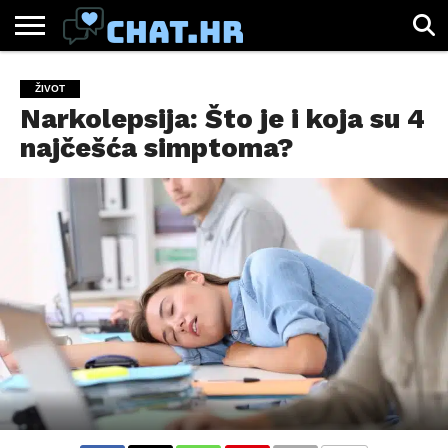
SPORT
CHAT.HR
ZABAVA
ŽIVOT
VIRALNO
ŽIVOT
Narkolepsija: Što je i koja su 4
najčešća simptoma?