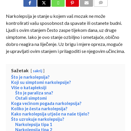
COMMENTS
Narkolepsija je stanje u kojem vaš mozak ne može
kontrolirati vašu sposobnost da spavate ili ostanete budni.
Ljudi s ovim stanjem često zaspe tijekom dana, uz druge
simptome. Iako je ovo stanje ozbiljno i ometajuće, obično
dobro reagira na liječenje. Uz brigu i mjere opreza, moguće
je upravljati ovim stanjem i prilagoditi se njegovim učincima.
Sažetak
sakrij
Što je narkolepsija?
Koji su simptomi narkolepsije?
Više o katapleksiji
Što je paraliza sna?
Ostali simptomi
Koga većinom pogađa narkolepsija?
Koliko je česta narkolepsija?
Kako narkolepsija utječe na naše tijelo?
Što uzrokuje narkolepsiju?
Narkolepsija tipa 1
Narkolepsija tipa 2