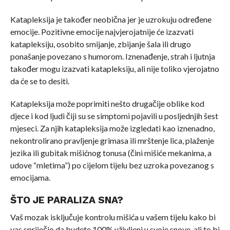
Katapleksija je također neobična jer je uzrokuju određene
emocije. Pozitivne emocije najvjerojatnije će izazvati
katapleksiju, osobito smijanje, zbijanje šala ili drugo
ponašanje povezano s humorom. Iznenađenje, strah i ljutnja
također mogu izazvati katapleksiju, ali nije toliko vjerojatno
da će se to desiti.
Katapleksija može poprimiti nešto drugačije oblike kod
djece i kod ljudi čiji su se simptomi pojavili u posljednjih šest
mjeseci. Za njih katapleksija može izgledati kao iznenadno,
nekontrolirano pravljenje grimasa ili mrštenje lica, plaženje
jezika ili gubitak mišićnog tonusa (čini mišiće mekanima, a
udove “mletima”) po cijelom tijelu bez uzroka povezanog s
emocijama.
ŠTO JE PARALIZA SNA?
Vaš mozak isključuje kontrolu mišića u vašem tijelu kako bi
vas spriječio da budete 100% uživljeni u svoje snove, ali to bi