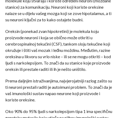
molekule koju stvaraju i koriste određeni neuroni (moždane
stanice) za komunikaciju. Neuroni koji koriste oreksine
nalaze se u dijelu vašeg mozga koji se zove hipotalamus, a ti
su neuroni ključni za to kako ostajete budni.
Oreksin (ponekad zvan hipokretini) je molekula koju
proizvode neuroni i koja se obično može otkriti u
cerebrospinalnoj tekućini (CSF), tankom sloju tekućine koji
okružuje i štiti vaš mozak i leđnu moždinu. Međutim, razine
oreksina u likvoru su vrlo niske – ili se ne mogu otkriti – kod
ljudi s narkolepsijom. To znači da su stanice koje proizvode
oreksin ili prestale raditi ili ih je nešto uništilo.
Prema daljnjim istraživanjima, najvjerojatniji razlog zašto su
ti neuroni prestali raditi je autoimuni problem. To znači da je
vaš imunološki sustav napao neurone koji proizvode i
koriste oreksine.
Oko 90% do 95% ljudi s narkolepsijom tipa 1 ima specifičnu
genetsku mutaciju koja utječe na njihov imunološki sustav.