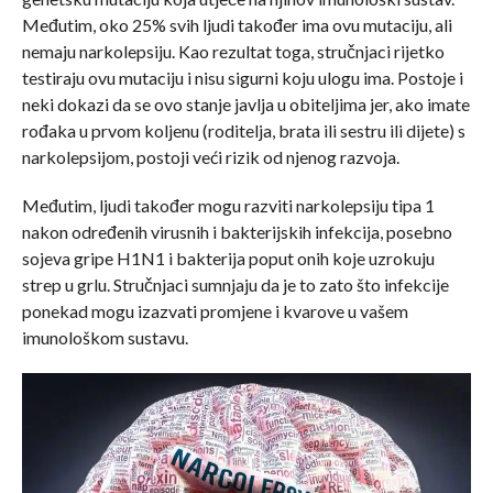
Međutim, oko 25% svih ljudi također ima ovu mutaciju, ali
nemaju narkolepsiju. Kao rezultat toga, stručnjaci rijetko
testiraju ovu mutaciju i nisu sigurni koju ulogu ima. Postoje i
neki dokazi da se ovo stanje javlja u obiteljima jer, ako imate
rođaka u prvom koljenu (roditelja, brata ili sestru ili dijete) s
narkolepsijom, postoji veći rizik od njenog razvoja.
Međutim, ljudi također mogu razviti narkolepsiju tipa 1
nakon određenih virusnih i bakterijskih infekcija, posebno
sojeva gripe H1N1 i bakterija poput onih koje uzrokuju
strep u grlu. Stručnjaci sumnjaju da je to zato što infekcije
ponekad mogu izazvati promjene i kvarove u vašem
imunološkom sustavu.