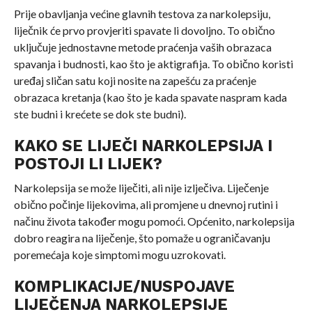
Prije obavljanja većine glavnih testova za narkolepsiju,
liječnik će prvo provjeriti spavate li dovoljno. To obično
uključuje jednostavne metode praćenja vaših obrazaca
spavanja i budnosti, kao što je aktigrafija. To obično koristi
uređaj sličan satu koji nosite na zapešću za praćenje
obrazaca kretanja (kao što je kada spavate naspram kada
ste budni i krećete se dok ste budni).
KAKO SE LIJEČI NARKOLEPSIJA I
POSTOJI LI LIJEK?
Narkolepsija se može liječiti, ali nije izlječiva. Liječenje
obično počinje lijekovima, ali promjene u dnevnoj rutini i
načinu života također mogu pomoći. Općenito, narkolepsija
dobro reagira na liječenje, što pomaže u ograničavanju
poremećaja koje simptomi mogu uzrokovati.
KOMPLIKACIJE/NUSPOJAVE
LIJEČENJA NARKOLEPSIJE