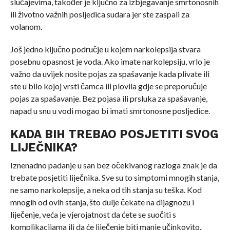
slučajevima, također je ključno za izbjegavanje smrtonosnih
ili životno važnih posljedica sudara jer ste zaspali za
volanom.
Još jedno ključno područje u kojem narkolepsija stvara
posebnu opasnost je voda. Ako imate narkolepsiju, vrlo je
važno da uvijek nosite pojas za spašavanje kada plivate ili
ste u bilo kojoj vrsti čamca ili plovila gdje se preporučuje
pojas za spašavanje. Bez pojasa ili prsluka za spašavanje,
napad u snu u vodi mogao bi imati smrtonosne posljedice.
KADA BIH TREBAO POSJETITI SVOG
LIJEČNIKA?
Iznenadno padanje u san bez očekivanog razloga znak je da
trebate posjetiti liječnika. Sve su to simptomi mnogih stanja,
ne samo narkolepsije, a neka od tih stanja su teška. Kod
mnogih od ovih stanja, što dulje čekate na dijagnozu i
liječenje, veća je vjerojatnost da ćete se suočiti s
komplikacijama ili da će liječenje biti manje učinkovito.