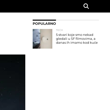
POPULARNO
TECH
5 stvari koje smo nekad
gledali u SF filmovima, a
danas ih imamo kod kuće