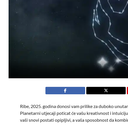
Ribe, 2025. godina donosi vam prilike za duboko unutarn
Planetarni utjecaji poticat će vašu kreativnost i intuici
vaši snovi postati opipljivi, a vaša sposobnost da kombi