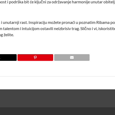
nost i podrška bit će ključni za održavanje harmonije unutar obitelji
 i unutarnji rast. Inspiraciju možete pronaći u poznatim Ribama p
 talentom i intuicijom ostavili neizbrisiv trag. Slično i vi, iskoristi
g želite.