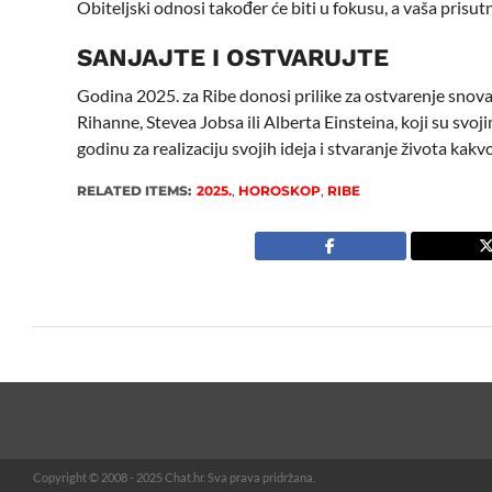
Obiteljski odnosi također će biti u fokusu, a vaša prisut
SANJAJTE I OSTVARUJTE
Godina 2025. za Ribe donosi prilike za ostvarenje snova
Rihanne, Stevea Jobsa ili Alberta Einsteina, koji su svojim
godinu za realizaciju svojih ideja i stvaranje života kakvo
RELATED ITEMS:
2025.
,
HOROSKOP
,
RIBE
Copyright © 2008 - 2025 Chat.hr. Sva prava pridržana.