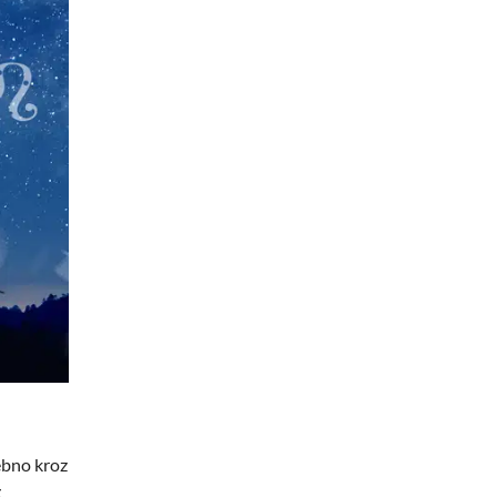
sebno kroz
g