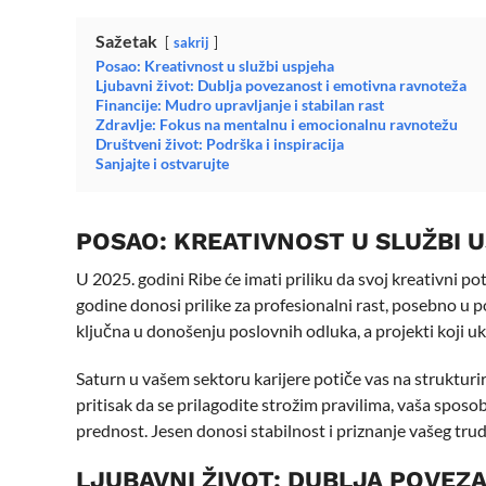
Sažetak
sakrij
Posao: Kreativnost u službi uspjeha
Ljubavni život: Dublja povezanost i emotivna ravnoteža
Financije: Mudro upravljanje i stabilan rast
Zdravlje: Fokus na mentalnu i emocionalnu ravnotežu
Društveni život: Podrška i inspiracija
Sanjajte i ostvarujte
POSAO: KREATIVNOST U SLUŽBI 
U 2025. godini Ribe će imati priliku da svoj kreativni p
godine donosi prilike za profesionalni rast, posebno u p
ključna u donošenju poslovnih odluka, a projekti koji ukl
Saturn u vašem sektoru karijere potiče vas na strukturir
pritisak da se prilagodite strožim pravilima, vaša sposo
prednost. Jesen donosi stabilnost i priznanje vašeg trud
LJUBAVNI ŽIVOT: DUBLJA POVEZ