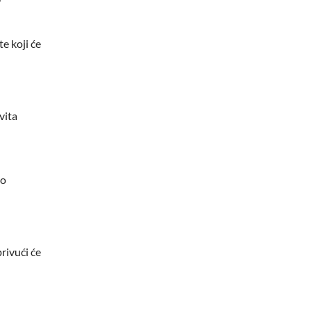
te koji će
vita
to
rivući će