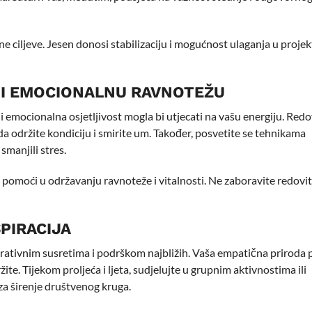
ne ciljeve. Jesen donosi stabilizaciju i mogućnost ulaganja u projek
 I EMOCIONALNU RAVNOTEŽU
li emocionalna osjetljivost mogla bi utjecati na vašu energiju. Redo
 da održite kondiciju i smirite um. Također, posvetite se tehnikama
smanjili stres.
o pomoći u održavanju ravnoteže i vitalnosti. Ne zaboravite redovi
SPIRACIJA
pirativnim susretima i podrškom najbližih. Vaša empatična priroda p
ite. Tijekom proljeća i ljeta, sudjelujte u grupnim aktivnostima ili
za širenje društvenog kruga.