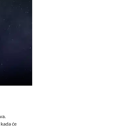
va.
a kada će