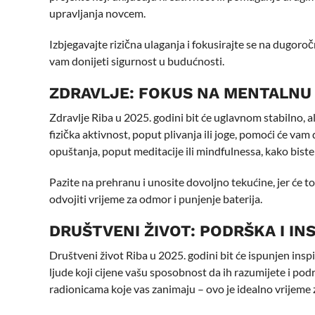
upravljanja novcem.
Izbjegavajte rizična ulaganja i fokusirajte se na dugoroč
vam donijeti sigurnost u budućnosti.
ZDRAVLJE: FOKUS NA MENTALNU
Zdravlje Riba u 2025. godini bit će uglavnom stabilno, a
fizička aktivnost, poput plivanja ili joge, pomoći će vam
opuštanja, poput meditacije ili mindfulnessa, kako biste 
Pazite na prehranu i unosite dovoljno tekućine, jer će t
odvojiti vrijeme za odmor i punjenje baterija.
DRUŠTVENI ŽIVOT: PODRŠKA I IN
Društveni život Riba u 2025. godini bit će ispunjen ins
ljude koji cijene vašu sposobnost da ih razumijete i podrž
radionicama koje vas zanimaju – ovo je idealno vrijeme 