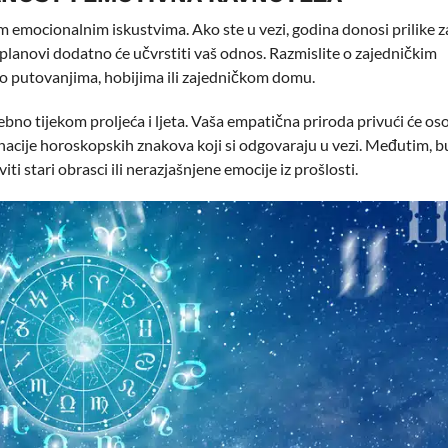
im emocionalnim iskustvima. Ako ste u vezi, godina donosi prilike z
 planovi dodatno će učvrstiti vaš odnos. Razmislite o zajedničkim
i o putovanjima, hobijima ili zajedničkom domu.
no tijekom proljeća i ljeta. Vaša empatična priroda privući će os
acije horoskopskih znakova koji si odgovaraju u vezi. Međutim, b
i stari obrasci ili nerazjašnjene emocije iz prošlosti.