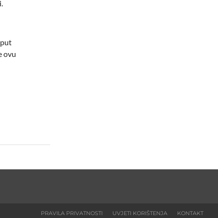
.
oput
te ovu
PRAVILA PRIVATNOSTI
UVJETI KORIŠTENJA
KONTAKT