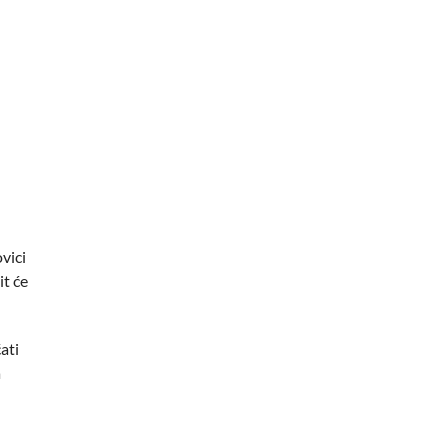
vici
it će
ati
a