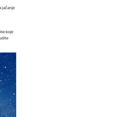
a jačanje
obe koje
udite