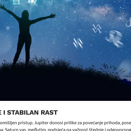
 I STABILAN RAST
promišljen pristup. Jupiter donosi prilike za povećanje prihoda, po
ima. Saturn vas, međutim, podsjeća na važnost štednje i odgovorno