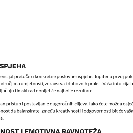
USPJEHA
otencijal pretoče u konkretne poslovne uspjehe. Jupiter u prvoj polo
odručjima umjetnosti, zdravstva i duhovnih praksi. Vaša intuicija b
jučuju timski rad donijet će najbolje rezultate.
an pristup i postavljanje dugoročnih ciljeva. Iako ćete možda osjeć
bnost da balansirate između kreativnosti i odgovornosti bit će vaš
a.
ANOST I EMOTIVNA RAVNOTEŽA