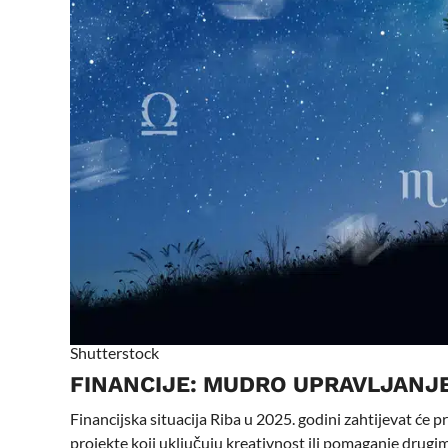
Shutterstock
FINANCIJE: MUDRO UPRAVLJANJE
Financijska situacija Riba u 2025. godini zahtijevat će 
projekte koji uključuju kreativnost ili pomaganje drug