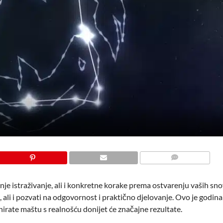
COMMENTS
je istraživanje, ali i konkretne korake prema ostvarenju vaših sno
ju, ali i pozvati na odgovornost i praktično djelovanje. Ovo je godin
nirate maštu s realnošću donijet će značajne rezultate.