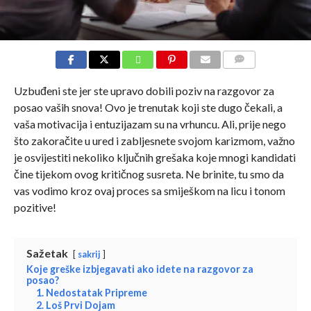
COMMENTS
Uzbuđeni ste jer ste upravo dobili poziv na razgovor za
posao vaših snova! Ovo je trenutak koji ste dugo čekali, a
vaša motivacija i entuzijazam su na vrhuncu. Ali, prije nego
što zakoračite u ured i zabljesnete svojom karizmom, važno
je osvijestiti nekoliko ključnih grešaka koje mnogi kandidati
čine tijekom ovog kritičnog susreta. Ne brinite, tu smo da
vas vodimo kroz ovaj proces sa smiješkom na licu i tonom
pozitive!
Sažetak
sakrij
Koje greške izbjegavati ako idete na razgovor za
posao?
1. Nedostatak Pripreme
2. Loš Prvi Dojam