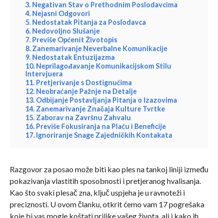
3. Negativan Stav o Prethodnim Poslodavcima
4. Nejasni Odgovori
5. Nedostatak Pitanja za Poslodavca
6. Nedovoljno Slušanje
7. Previše Općenit Životopis
8. Zanemarivanje Neverbalne Komunikacije
9. Nedostatak Entuzijazma
10. Neprilagođavanje Komunikacijskom Stilu
Intervjuera
11. Pretjerivanje s Dostignućima
12. Neobraćanje Pažnje na Detalje
13. Odbijanje Postavljanja Pitanja o Izazovima
14. Zanemarivanje Značaja Kulture Tvrtke
15. Zaborav na Završnu Zahvalu
16. Previše Fokusiranja na Plaću i Beneficije
17. Ignoriranje Snage Zajedničkih Kontakata
Razgovor za posao može biti kao ples na tankoj liniji između
pokazivanja vlastitih sposobnosti i pretjeranog hvalisanja.
Kao što svaki plesač zna, ključ uspjeha je u ravnoteži i
preciznosti. U ovom članku, otkrit ćemo vam 17 pogrešaka
koje bi vas mogle koštati prilike vašeg života, ali i kako ih