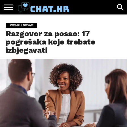
SPORT
CHAT.HR
ZABAVA
ŽIVOT
VIRALNO
POSAO I NOVAC
Razgovor za posao: 17
pogrešaka koje trebate
izbjegavati