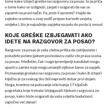
tome kako izbjeći greške na razgovoru za posao; to je priča
o tome kako se izdignuti, zasjati i osigurati da vas se
zapamti na pravi način. Pa, jeste li spremni? Hajde da
zajedno uronimo u ovaj vodič prepun korisnih savjeta,
smijeha i, što je najvažnije, uspjeha na putu do posla iz snova!
KOJE GREŠKE IZBJEGAVATI AKO
IDETE NA RAZGOVOR ZA POSAO?
Razgovor za posao je vaša zlatna prilika da zabljesnete i
pokažete potencijalnom poslodavcu zašto ste prava osoba
za posao. Međutim, čak i najpripremljeniji kandidati mogu
upasti u zamke koje mogu umanjiti njihove šanse za uspjeh.
Poznavanje grešaka na razgovoru za posao i kako ih izbjeći
ključno je za svakog tko želi napraviti dobar prvi dojam.
Stoga, krenimo na putovanje otkrivanja 17 ključnih
pogrešaka koje trebate izbjegavati tijekom razgovora za
posao, kako biste osigurali da vaša svijetla budućnost
započne već danas!