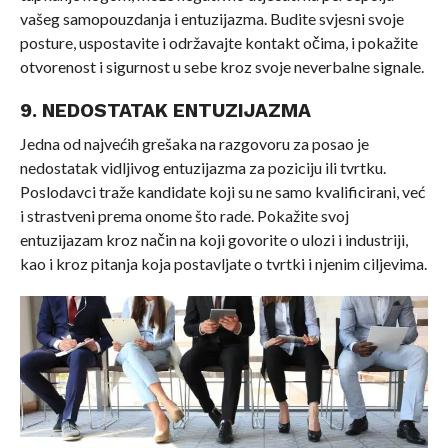
vašeg samopouzdanja i entuzijazma. Budite svjesni svoje
posture, uspostavite i održavajte kontakt očima, i pokažite
otvorenost i sigurnost u sebe kroz svoje neverbalne signale.
9. NEDOSTATAK ENTUZIJAZMA
Jedna od najvećih grešaka na razgovoru za posao je
nedostatak vidljivog entuzijazma za poziciju ili tvrtku.
Poslodavci traže kandidate koji su ne samo kvalificirani, već
i strastveni prema onome što rade. Pokažite svoj
entuzijazam kroz način na koji govorite o ulozi i industriji,
kao i kroz pitanja koja postavljate o tvrtki i njenim ciljevima.