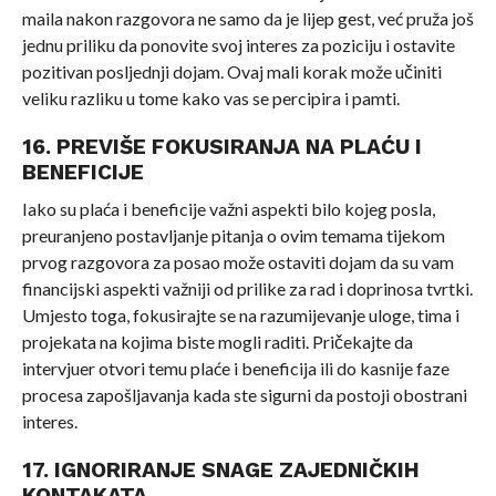
maila nakon razgovora ne samo da je lijep gest, već pruža još
jednu priliku da ponovite svoj interes za poziciju i ostavite
pozitivan posljednji dojam. Ovaj mali korak može učiniti
veliku razliku u tome kako vas se percipira i pamti.
16. PREVIŠE FOKUSIRANJA NA PLAĆU I
BENEFICIJE
Iako su plaća i beneficije važni aspekti bilo kojeg posla,
preuranjeno postavljanje pitanja o ovim temama tijekom
prvog razgovora za posao može ostaviti dojam da su vam
financijski aspekti važniji od prilike za rad i doprinosa tvrtki.
Umjesto toga, fokusirajte se na razumijevanje uloge, tima i
projekata na kojima biste mogli raditi. Pričekajte da
intervjuer otvori temu plaće i beneficija ili do kasnije faze
procesa zapošljavanja kada ste sigurni da postoji obostrani
interes.
17. IGNORIRANJE SNAGE ZAJEDNIČKIH
KONTAKATA