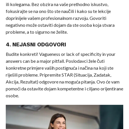
ili kolegama. Bez obzira na vaše prethodno iskustvo,
fokusirajte se na ono što ste naučili i kako su te lekcije
doprinijele vašem profesionalnom razvoju. Govoriti
negativno može ostaviti dojam da ste osoba koja stvara
probleme, a to sigurno ne želite.
4. NEJASNI ODGOVORI
Budite konkreti! Vagueness or lack of specificity in your
answers can be a major pitfall. Poslodavci žele čuti
konkretne primjere vaših postignuća i načina na koji ste
riješili probleme. Pripremite STAR (Situacija, Zadatak,
Akcija, Rezultat) odgovore na moguća pitanja. Ovo će vam
pomoći da ostavite dojam kompetentne i ciljano orijentirane
osobe.