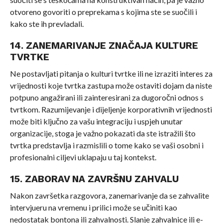
otvoreno govoriti o preprekama s kojima ste se suočili i
kako ste ih prevladali.
14. ZANEMARIVANJE ZNAČAJA KULTURE
TVRTKE
Ne postavljati pitanja o kulturi tvrtke ili ne izraziti interes za
vrijednosti koje tvrtka zastupa može ostaviti dojam da niste
potpuno angažirani ili zainteresirani za dugoročni odnos s
tvrtkom. Razumijevanje i dijeljenje korporativnih vrijednosti
može biti ključno za vašu integraciju i uspjeh unutar
organizacije, stoga je važno pokazati da ste istražili što
tvrtka predstavlja i razmislili o tome kako se vaši osobni i
profesionalni ciljevi uklapaju u taj kontekst.
15. ZABORAV NA ZAVRŠNU ZAHVALU
Nakon završetka razgovora, zanemarivanje da se zahvalite
intervjueru na vremenu i prilici može se učiniti kao
nedostatak bontona ili zahvalnosti. Slanje zahvalnice ili e-