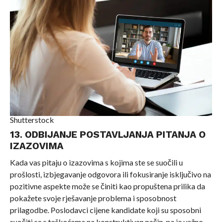
Shutterstock
13. ODBIJANJE POSTAVLJANJA PITANJA O
IZAZOVIMA
Kada vas pitaju o izazovima s kojima ste se suočili u
prošlosti, izbjegavanje odgovora ili fokusiranje isključivo na
pozitivne aspekte može se činiti kao propuštena prilika da
pokažete svoje rješavanje problema i sposobnost
prilagodbe. Poslodavci cijene kandidate koji su sposobni
suočiti se s teškoćama na konstruktivan način, pa je važno