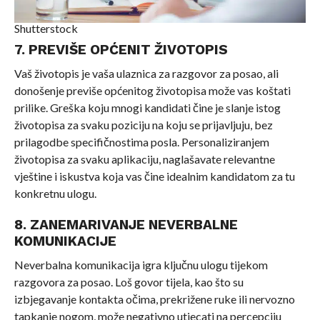
Shutterstock
7. PREVIŠE OPĆENIT ŽIVOTOPIS
Vaš životopis je vaša ulaznica za razgovor za posao, ali
donošenje previše općenitog životopisa može vas koštati
prilike. Greška koju mnogi kandidati čine je slanje istog
životopisa za svaku poziciju na koju se prijavljuju, bez
prilagodbe specifičnostima posla. Personaliziranjem
životopisa za svaku aplikaciju, naglašavate relevantne
vještine i iskustva koja vas čine idealnim kandidatom za tu
konkretnu ulogu.
8. ZANEMARIVANJE NEVERBALNE
KOMUNIKACIJE
Neverbalna komunikacija igra ključnu ulogu tijekom
razgovora za posao. Loš govor tijela, kao što su
izbjegavanje kontakta očima, prekrižene ruke ili nervozno
tapkanje nogom, može negativno utjecati na percepciju