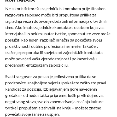
Ne iskoristiti mrežu zajedničkih kontakata prije ili nakon
razgovora za posao može biti propuštena prilika za
izgradnju veza i dobivanje dodatnih informacija o tvrtki ili
timu. Ako imate zajedničke kontakte s osobom koja vas
intervjuira ili s nekim unutar tvrtke, spomenuti te veze može
poslužiti kao ledeni razbijač ili način da pokažete svoju
proaktivnost i dubinu profesionalne mreže. Također,
traženje preporuka ili savjeta od zajedničkih kontakata
može povećati vašu vjerodostojnost i pokazati vašu
predanost i entuzijazam za poziciju.
Svaki razgovor za posao je jedinstvena prilika da se
predstavite u najboljem svjetlu i pokažete zašto ste pravi
kandidat za poziciju. Izbjegavanjem gore navedenih
grešaka – od nedostatka pripreme, loših prvih dojmova,
negativnog stava, sve do zanemarivanja značaja kulture
tvrtke i propuštanja zahvaliti na kraju – možete znatno
povećati svoje šanse za uspjeh.