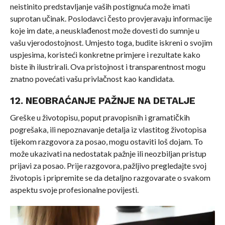
neistinito predstavljanje vaših postignuća može imati
suprotan učinak. Poslodavci često provjeravaju informacije
koje im date, a neusklađenost može dovesti do sumnje u
vašu vjerodostojnost. Umjesto toga, budite iskreni o svojim
uspjesima, koristeći konkretne primjere i rezultate kako
biste ih ilustrirali. Ova pristojnost i transparentnost mogu
znatno povećati vašu privlačnost kao kandidata.
12. NEOBRAĆANJE PAŽNJE NA DETALJE
Greške u životopisu, poput pravopisnih i gramatičkih
pogrešaka, ili nepoznavanje detalja iz vlastitog životopisa
tijekom razgovora za posao, mogu ostaviti loš dojam. To
može ukazivati na nedostatak pažnje ili neozbiljan pristup
prijavi za posao. Prije razgovora, pažljivo pregledajte svoj
životopis i pripremite se da detaljno razgovarate o svakom
aspektu svoje profesionalne povijesti.