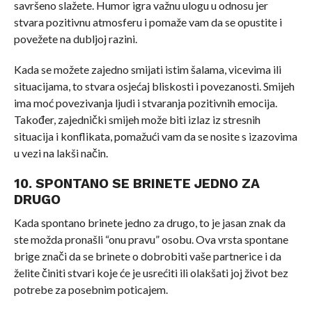
savršeno slažete. Humor igra važnu ulogu u odnosu jer
stvara pozitivnu atmosferu i pomaže vam da se opustite i
povežete na dubljoj razini.
Kada se možete zajedno smijati istim šalama, vicevima ili
situacijama, to stvara osjećaj bliskosti i povezanosti. Smijeh
ima moć povezivanja ljudi i stvaranja pozitivnih emocija.
Također, zajednički smijeh može biti izlaz iz stresnih
situacija i konflikata, pomažući vam da se nosite s izazovima
u vezi na lakši način.
10. SPONTANO SE BRINETE JEDNO ZA
DRUGO
Kada spontano brinete jedno za drugo, to je jasan znak da
ste možda pronašli “onu pravu” osobu. Ova vrsta spontane
brige znači da se brinete o dobrobiti vaše partnerice i da
želite činiti stvari koje će je usrećiti ili olakšati joj život bez
potrebe za posebnim poticajem.