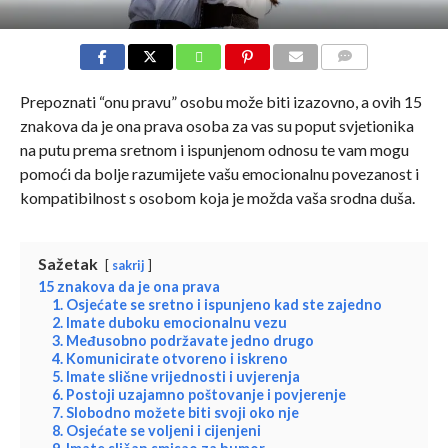
COMMENTS
Prepoznati “onu pravu” osobu može biti izazovno, a ovih 15
znakova da je ona prava osoba za vas su poput svjetionika
na putu prema sretnom i ispunjenom odnosu te vam mogu
pomoći da bolje razumijete vašu emocionalnu povezanost i
kompatibilnost s osobom koja je možda vaša srodna duša.
Sažetak
sakrij
15 znakova da je ona prava
1. Osjećate se sretno i ispunjeno kad ste zajedno
2. Imate duboku emocionalnu vezu
3. Međusobno podržavate jedno drugo
4. Komunicirate otvoreno i iskreno
5. Imate slične vrijednosti i uvjerenja
6. Postoji uzajamno poštovanje i povjerenje
7. Slobodno možete biti svoji oko nje
8. Osjećate se voljeni i cijenjeni