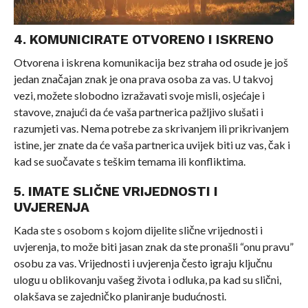
4. KOMUNICIRATE OTVORENO I ISKRENO
Otvorena i iskrena komunikacija bez straha od osude je još
jedan značajan znak je ona prava osoba za vas. U takvoj
vezi, možete slobodno izražavati svoje misli, osjećaje i
stavove, znajući da će vaša partnerica pažljivo slušati i
razumjeti vas. Nema potrebe za skrivanjem ili prikrivanjem
istine, jer znate da će vaša partnerica uvijek biti uz vas, čak i
kad se suočavate s teškim temama ili konfliktima.
5. IMATE SLIČNE VRIJEDNOSTI I
UVJERENJA
Kada ste s osobom s kojom dijelite slične vrijednosti i
uvjerenja, to može biti jasan znak da ste pronašli “onu pravu”
osobu za vas. Vrijednosti i uvjerenja često igraju ključnu
ulogu u oblikovanju vašeg života i odluka, pa kad su slični,
olakšava se zajedničko planiranje budućnosti.