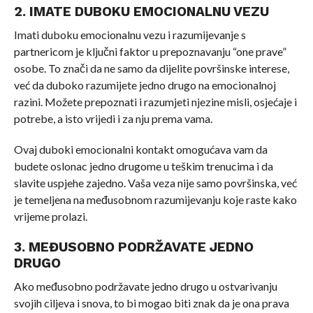
2. IMATE DUBOKU EMOCIONALNU VEZU
Imati duboku emocionalnu vezu i razumijevanje s
partnericom je ključni faktor u prepoznavanju “one prave”
osobe. To znači da ne samo da dijelite površinske interese,
već da duboko razumijete jedno drugo na emocionalnoj
razini. Možete prepoznati i razumjeti njezine misli, osjećaje i
potrebe, a isto vrijedi i za nju prema vama.
Ovaj duboki emocionalni kontakt omogućava vam da
budete oslonac jedno drugome u teškim trenucima i da
slavite uspjehe zajedno. Vaša veza nije samo površinska, već
je temeljena na međusobnom razumijevanju koje raste kako
vrijeme prolazi.
3. MEĐUSOBNO PODRŽAVATE JEDNO
DRUGO
Ako međusobno podržavate jedno drugo u ostvarivanju
svojih ciljeva i snova, to bi mogao biti znak da je ona prava