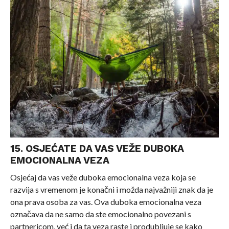
15. OSJEĆATE DA VAS VEŽE DUBOKA
EMOCIONALNA VEZA
Osjećaj da vas veže duboka emocionalna veza koja se
razvija s vremenom je konačni i možda najvažniji znak da je
ona prava osoba za vas. Ova duboka emocionalna veza
označava da ne samo da ste emocionalno povezani s
partnericom, već i da ta veza raste i produbljuje se kako