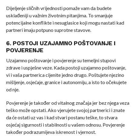
Dijeljenje sličnih vrijednosti pomaže vam da budete
usklađeniji u važnim životnim pitanjima. To smanjuje
potencijalne konflikte i nesuglasice koji mogu nastati kad
partneri imaju potpuno suprotne stavove.
6. POSTOJI UZAJAMNO POŠTOVANJE I
POVJERENJE
Uzajamno poštovanje i povjerenje su temeljni stupovi
zdrave i uspješne veze. Kada postoji uzajamno poštovanje,
vi i vaša partnerica cijenite jedno drugo. Poštujete njezino
mišljenje, osjećaje, granice i autonomiju, a isto to očekujete
od nje.
Povjerenje je također od vitalnog značaja jer bez njega veza
teško može opstati. Ako vjerujete svojoj partnerici i znate
da će ostati uz vas i kad stvari postanu teške, to stvara
osjećaj sigurnosti i stabilnosti u vašem odnosu. Povjerenje
također podrazumijeva iskrenost i vjernost.