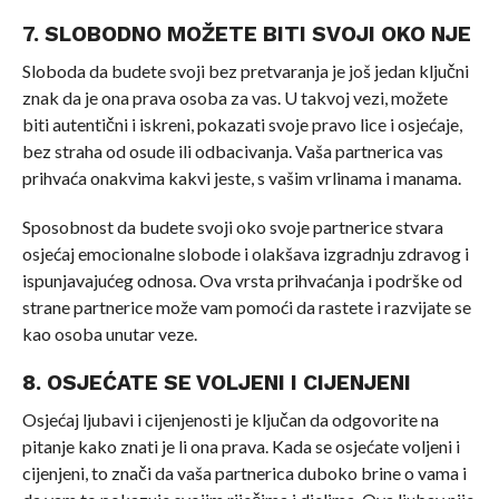
7. SLOBODNO MOŽETE BITI SVOJI OKO NJE
Sloboda da budete svoji bez pretvaranja je još jedan ključni
znak da je ona prava osoba za vas. U takvoj vezi, možete
biti autentični i iskreni, pokazati svoje pravo lice i osjećaje,
bez straha od osude ili odbacivanja. Vaša partnerica vas
prihvaća onakvima kakvi jeste, s vašim vrlinama i manama.
Sposobnost da budete svoji oko svoje partnerice stvara
osjećaj emocionalne slobode i olakšava izgradnju zdravog i
ispunjavajućeg odnosa. Ova vrsta prihvaćanja i podrške od
strane partnerice može vam pomoći da rastete i razvijate se
kao osoba unutar veze.
8. OSJEĆATE SE VOLJENI I CIJENJENI
Osjećaj ljubavi i cijenjenosti je ključan da odgovorite na
pitanje kako znati je li ona prava. Kada se osjećate voljeni i
cijenjeni, to znači da vaša partnerica duboko brine o vama i