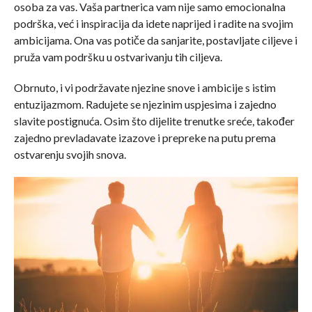
osoba za vas. Vaša partnerica vam nije samo emocionalna
podrška, već i inspiracija da idete naprijed i radite na svojim
ambicijama. Ona vas potiče da sanjarite, postavljate ciljeve i
pruža vam podršku u ostvarivanju tih ciljeva.
Obrnuto, i vi podržavate njezine snove i ambicije s istim
entuzijazmom. Radujete se njezinim uspjesima i zajedno
slavite postignuća. Osim što dijelite trenutke sreće, također
zajedno prevladavate izazove i prepreke na putu prema
ostvarenju svojih snova.