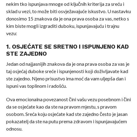
nekim tko ispunjava mnoge od ključnih kriterija za sreću i
sklad u vezi, to može biti osvježavajuće iskustvo. U nastavku
donosimo 15 znakova da je ona prava osoba za vas, netko s
kim biste mogli izgraditi duboku, ispunjavajuću i trajnu
vezu:
1. OSJEĆATE SE SRETNO I ISPUNJENO KAD
STE ZAJEDNO
Jedan od najjasnijih znakova da je ona prava osoba za vas je
taj osjećaj duboke sreće i ispunjenosti koji doživljavate kad
ste zajedno. Njeno prisustvo ima moć da vam uljepša dan i
ispuni vas toplinom i radošću.
Ova emocionalna povezanost čini vašu vezu posebnom i čini
da se osjećate kao da ste na pravom mjestu, s pravom
osobom. Sreća koju osjećate kad ste zajedno često je jasan
pokazatelj da ste na putu prema zdravom i ispunjavajućem
odnosu.