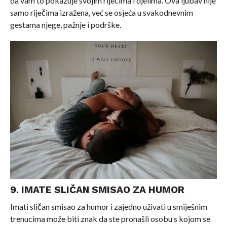
da vam to pokazuje svojim riječima i djelima. Ova ljubav nije
samo riječima izražena, već se osjeća u svakodnevnim
gestama njege, pažnje i podrške.
9. IMATE SLIČAN SMISAO ZA HUMOR
Imati sličan smisao za humor i zajedno uživati u smiješnim
trenucima može biti znak da ste pronašli osobu s kojom se