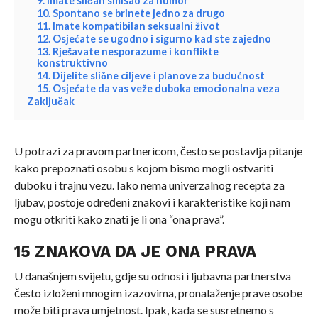
9. Imate sličan smisao za humor
10. Spontano se brinete jedno za drugo
11. Imate kompatibilan seksualni život
12. Osjećate se ugodno i sigurno kad ste zajedno
13. Rješavate nesporazume i konflikte
konstruktivno
14. Dijelite slične ciljeve i planove za budućnost
15. Osjećate da vas veže duboka emocionalna veza
Zaključak
U potrazi za pravom partnericom, često se postavlja pitanje
kako prepoznati osobu s kojom bismo mogli ostvariti
duboku i trajnu vezu. Iako nema univerzalnog recepta za
ljubav, postoje određeni znakovi i karakteristike koji nam
mogu otkriti kako znati je li ona “ona prava”.
15 ZNAKOVA DA JE ONA PRAVA
U današnjem svijetu, gdje su odnosi i ljubavna partnerstva
često izloženi mnogim izazovima, pronalaženje prave osobe
može biti prava umjetnost. Ipak, kada se susretnemo s