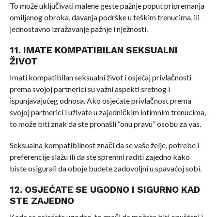
To može uključivati ​​malene geste pažnje poput pripremanja
omiljenog obroka, davanja podrške u teškim trenucima, ili
jednostavno izražavanje pažnje i nježnosti.
11. IMATE KOMPATIBILAN SEKSUALNI
ŽIVOT
Imati kompatibilan seksualni život i osjećaj privlačnosti
prema svojoj partnerici su važni aspekti sretnog i
ispunjavajućeg odnosa. Ako osjećate privlačnost prema
svojoj partnerici i uživate u zajedničkim intimnim trenucima,
to može biti znak da ste pronašli “onu pravu” osobu za vas.
Seksualna kompatibilnost znači da se vaše želje, potrebe i
preferencije slažu ili da ste spremni raditi zajedno kako
biste osigurali da oboje budete zadovoljni u spavaćoj sobi.
12. OSJEĆATE SE UGODNO I SIGURNO KAD
STE ZAJEDNO
Kada se osjećate ugodno, to znači da možete biti opušteni i