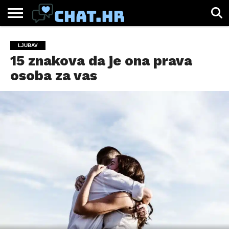
SPORT
CHAT.HR
ZABAVA
ŽIVOT
VIRALNO
LJUBAV
15 znakova da je ona prava
osoba za vas